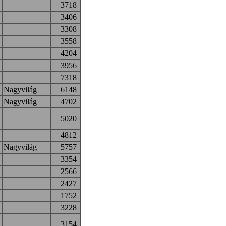
3718
3406
3308
3558
4204
3956
7318
Nagyvilág
6148
Nagyvilág
4702
5020
4812
Nagyvilág
5757
3354
2566
2427
1752
3228
3154