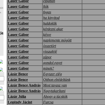
Lauer Gábor
elpattan
Lauer Gábor
fiók
pja
Lauer Gábor
fogas
a
Lauer Gábor
ha kinyitod
Lauer Gábor
haldoklik
Lauer Gábor
kérdezni akar
ja
Lauer Gábor
késve
Lauer Gábor
naplemente mögött
Lauer Gábor
összetört
Lauer Gábor
visszafelé
Lauer Gábor
zápor
Lauer Gábor
gondol egyet
Lauer Gábor
minek?
Lázár Bence
Egyszer elég
Lázár Bence
Otthon ebédeltünk
Lázár Bence András
Most tavasz van
Lázár Bence András
Nagytakarítani
Lázár Júlia
Ahogy a tücskök
Legéndy Jácint
Furcsa