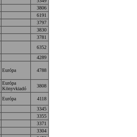
5349
3806
6191
3797
3830
3781
6352
4289
Európa
4788
Európa
3808
Könyvkiadó
Európa
4118
3345
3355
3371
3304