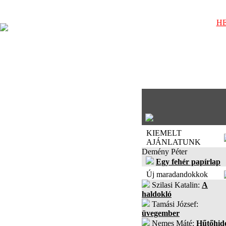
HE
KIEMELT
AJÁNLATUNK
Demény Péter
Egy fehér papírlap
Új maradandokkok
Szilasi Katalin:
A
haldokló
Tamási József:
üvegember
Nemes Máté:
Hűtőhid