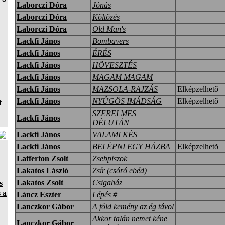
Laborczi Dóra
Jónás
Laborczi Dóra
Költözés
Laborczi Dóra
Old Man's
Lackfi János
Bombavers
Lackfi János
ÉRÉS
Lackfi János
HÕVESZTÉS
Lackfi János
MAGAM MAGAM
Lackfi János
MAZSOLA-RAJZÁS
Elképzelhetõ
Lackfi János
NYÛGÖS IMÁDSÁG
Elképzelhetõ
t
SZERELMES
Lackfi János
DÉLUTÁN
Lackfi János
VALAMI KÉS
Lackfi János
BELÉPNI EGY HÁZBA
Elképzelhetõ
Lafferton Zsolt
Zsebpiszok
Lakatos László
Zsír (csóró ebéd)
Lakatos Zsolt
Csigaház
s
 a
Láncz Eszter
Lépés #
Lanczkor Gábor
A föld kemény az ég távol
Akkor talán nemet kéne
Lanczkor Gábor