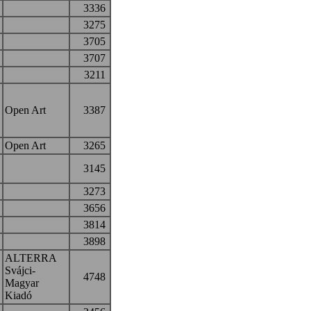
3336
3275
3705
3707
3211
Open Art
3387
Open Art
3265
3145
3273
3656
3814
3898
ALTERRA
Svájci-
4748
Magyar
Kiadó