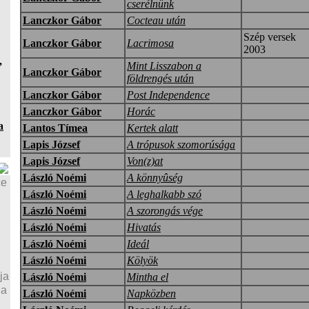
cserélnünk
Lanczkor Gábor
Cocteau után
Szép versek
Lanczkor Gábor
Lacrimosa
2003
,
Mint Lisszabon a
Lanczkor Gábor
földrengés után
Lanczkor Gábor
Post Independence
Lanczkor Gábor
Horác
a
Lantos Tímea
Kertek alatt
Lapis József
A trópusok szomorúsága
Lapis József
Von(z)at
László Noémi
A könnyûség
ce
László Noémi
A leghalkabb szó
László Noémi
A szorongás vége
László Noémi
Hivatás
László Noémi
Ideál
László Noémi
Kölyök
ja
László Noémi
Mintha el
ja
László Noémi
Napközben