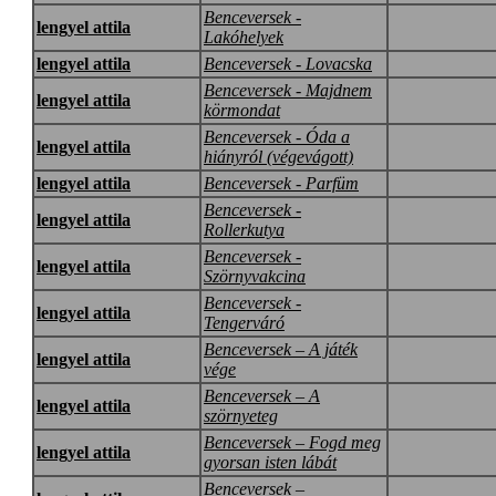
Benceversek -
lengyel attila
Lakóhelyek
lengyel attila
Benceversek - Lovacska
Benceversek - Majdnem
lengyel attila
körmondat
Benceversek - Óda a
lengyel attila
hiányról (végevágott)
lengyel attila
Benceversek - Parfüm
Benceversek -
lengyel attila
Rollerkutya
Benceversek -
lengyel attila
Szörnyvakcina
Benceversek -
lengyel attila
Tengerváró
Benceversek – A játék
lengyel attila
vége
Benceversek – A
lengyel attila
szörnyeteg
Benceversek – Fogd meg
lengyel attila
gyorsan isten lábát
Benceversek –