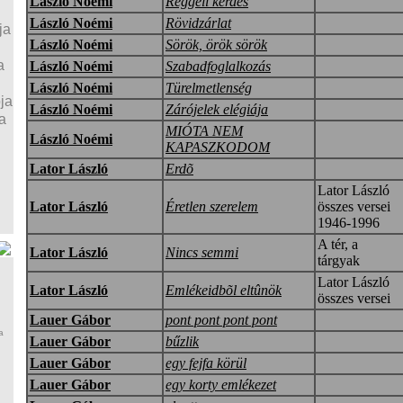
László Noémi
Reggeli kérdés
László Noémi
Rövidzárlat
ja
László Noémi
Sörök, örök sörök
a
László Noémi
Szabadfoglalkozás
László Noémi
Türelmetlenség
ja
László Noémi
Zárójelek elégiája
a
MIÓTA NEM
László Noémi
KAPASZKODOM
Lator László
Erdõ
Lator László
Lator László
Éretlen szerelem
összes versei
1946-1996
A tér, a
Lator László
Nincs semmi
tárgyak
Lator László
Lator László
Emlékeidbõl eltûnök
összes versei
Lauer Gábor
pont pont pont pont
a
Lauer Gábor
bűzlik
Lauer Gábor
egy fejfa körül
Lauer Gábor
egy korty emlékezet