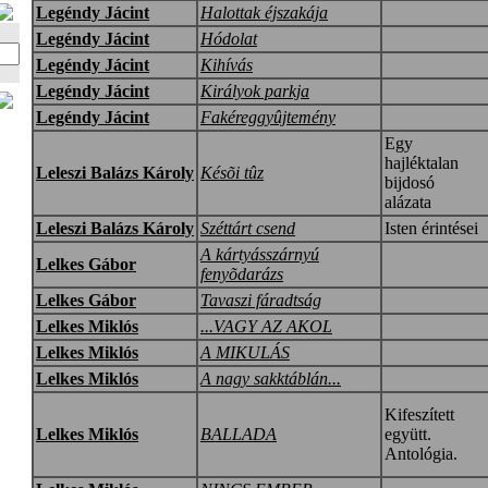
Legéndy Jácint
Halottak éjszakája
Legéndy Jácint
Hódolat
Legéndy Jácint
Kihívás
Legéndy Jácint
Királyok parkja
Legéndy Jácint
Fakéreggyûjtemény
Egy
hajléktalan
Leleszi Balázs Károly
Késõi tûz
bijdosó
alázata
Leleszi Balázs Károly
Széttárt csend
Isten érintései
A kártyásszárnyú
Lelkes Gábor
fenyõdarázs
Lelkes Gábor
Tavaszi fáradtság
Lelkes Miklós
...VAGY AZ AKOL
Lelkes Miklós
A MIKULÁS
Lelkes Miklós
A nagy sakktáblán...
Kifeszített
Lelkes Miklós
BALLADA
együtt.
Antológia.