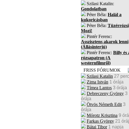
Szilasi Katalin:
Gondolatban
Péter Béla:
Halál a
kukoricásban
Péter Béla:
Tüzérrózsi
Mozi!
Pintér Ferenc:
Asszisztens akarok lenni
(Állásinterjú)
Pintér Ferenc:
Billy és 
rózsapatron (A
westernfilmről)
FRISS FÓRUMOK
Szilasi Katalin
27 per
Zima István
1 órája
Tímea Lantos
3 órája
Debreczeny György
3
órája
Ötvös Németh Edit
3
órája
Mórotz Krisztina
9 órá
Farkas György
21 órá
Bátai Tibor
1 napja