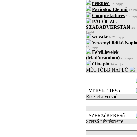
nélküled
16 napja
Paricska. Életmű
16 na
Conquistadores
16 napj
PÁLÓCZI -
SZABADVERSTAN
18
napja
szilvakék
21 napja
Vezsenyi Ildikó Napló
24 napja
Felvil.levelek
(feladó:random)
25 napja
útinapló
30 napja
MÉGTÖBB NAPLÓ
BECENÉV
LEFOGLALÁSA
VERSKERESő
Részlet a versből:
SZERZőKERESő
Szerző névrészletre: