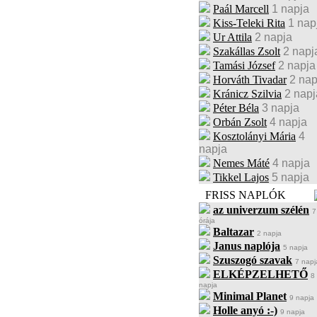
Paál Marcell
1 napja
Kiss-Teleki Rita
1 nap
Ur Attila
2 napja
Szakállas Zsolt
2 napj
Tamási József
2 napja
Horváth Tivadar
2 nap
Kránicz Szilvia
2 napj
Péter Béla
3 napja
Orbán Zsolt
4 napja
Kosztolányi Mária
4
napja
Nemes Máté
4 napja
Tikkel Lajos
5 napja
FRISS NAPLÓK
az univerzum szélén
7
órája
Baltazar
2 napja
Janus naplója
5 napja
Szuszogó szavak
7 napj
ELKÉPZELHETŐ
8
napja
Minimal Planet
9 napja
Holle anyó :-)
9 napja