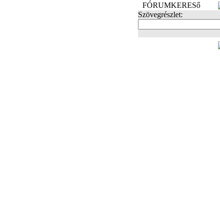
FÓRUMKERESő
Szövegrészlet:
FOTÓK