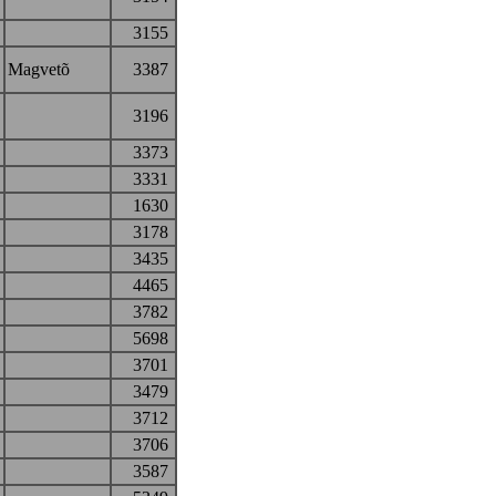
3155
Magvetõ
3387
3196
3373
3331
1630
3178
3435
4465
3782
5698
3701
3479
3712
3706
3587