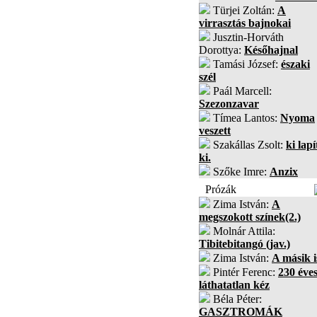
Türjei Zoltán:
A
virrasztás bajnokai
Jusztin-Horváth
Dorottya:
Későhajnal
Tamási József:
északi
szél
Paál Marcell:
Szezonzavar
Tímea Lantos:
Nyoma
veszett
Szakállas Zsolt:
ki lapí
ki.
Szőke Imre:
Anzix
Prózák
Zima István:
A
megszokott színek(2.)
Molnár Attila:
Tibitebitangó (jav.)
Zima István:
A másik i
Pintér Ferenc:
230 éves
láthatatlan kéz
Béla Péter:
GASZTROMÁK