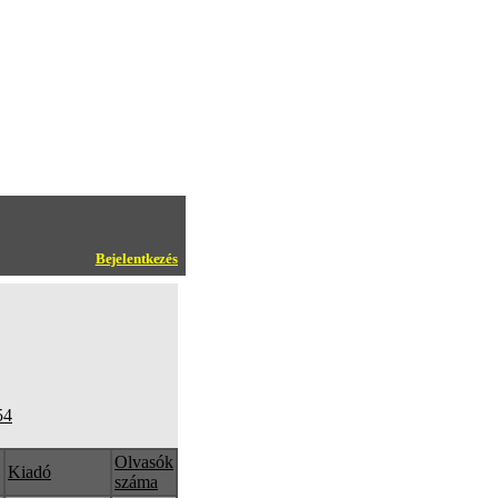
Bejelentkezés
54
Olvasók
Kiadó
száma