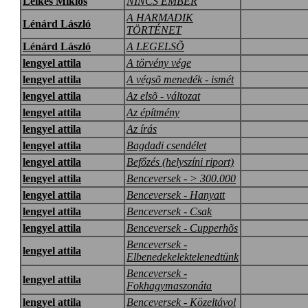
Lelkes Miklós
NINCS EMBER
A HARMADIK
Lénárd László
TÖRTÉNET
Lénárd László
A LEGELSÕ
lengyel attila
A törvény vége
lengyel attila
A végsõ menedék - ismét
lengyel attila
Az elsõ - változat
lengyel attila
Az építmény
lengyel attila
Az írás
lengyel attila
Bagdadi csendélet
lengyel attila
Befőzés (helyszíni riport)
lengyel attila
Benceversek - > 300.000
lengyel attila
Benceversek - Hanyatt
lengyel attila
Benceversek - Csak
lengyel attila
Benceversek - Cupperhõs
Benceversek -
lengyel attila
Elbenedekelektelenedtünk
Benceversek -
lengyel attila
Fokhagymaszonáta
lengyel attila
Benceversek - Közeltávol