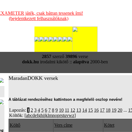
XAMETER játék, csak bátran tessenek írni!
(bejelentkezett felhasználóknak)
2857
szerző
39896
verse
dokk.hu
irodalmi kikötő ::
alapítva
2000-ben
MaradanDOKK versek
A táblázat rendezéséhez kattintson a megfelelõ oszlop nevére!
Lapozás:
1
2
3
4
5
6
7
8
9
10
11
12
13
14
15
16
17
18
19
20
...
1
Költõk: [
a
b
c
d
e
f
g
h
i
j
k
l
m
n
o
p
r
s
t
u
v
w
z
]
Költô
Vers címe
Kötet
eg