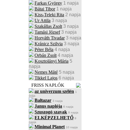
Farkas György
1 napja
Bátai Tibor
1 napja
Kiss-Teleki Rita
2 napja
Ur Attila
3 napja
Szakállas Zsolt
3 napja
Tamási József
3 napja
Horváth Tivadar
3 napja
Kránicz Szilvia
3 napja
Péter Béla
4 napja
Orbán Zsolt
4 napja
Kosztolányi Mária
5
napja
Nemes Máté
5 napja
Tikkel Lajos
6 napja
FRISS NAPLÓK
az univerzum szélén
1
órája
Baltazar
3 napja
Janus naplója
6 napja
Szuszogó szavak
8 napja
ELKÉPZELHETŐ
9
napja
Minimal Planet
10 napja