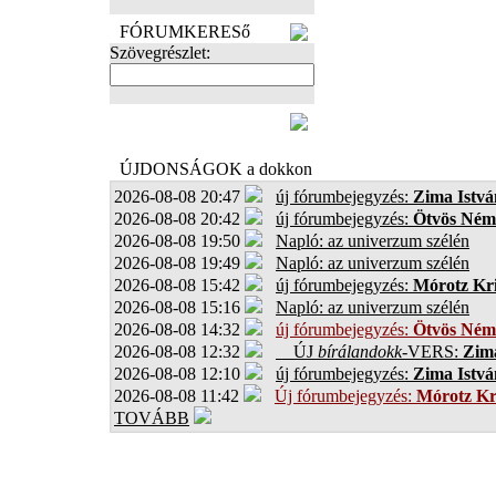
FÓRUMKERESő
Szövegrészlet:
FOTÓK
ÚJDONSÁGOK a dokkon
2026-08-08 20:47
új fórumbejegyzés:
Zima Istvá
2026-08-08 20:42
új fórumbejegyzés:
Ötvös Ném
2026-08-08 19:50
Napló: az univerzum szélén
2026-08-08 19:49
Napló: az univerzum szélén
2026-08-08 15:42
új fórumbejegyzés:
Mórotz Kri
2026-08-08 15:16
Napló: az univerzum szélén
2026-08-08 14:32
új fórumbejegyzés:
Ötvös Ném
2026-08-08 12:32
ÚJ
bírálandokk
-VERS:
Zima
2026-08-08 12:10
új fórumbejegyzés:
Zima Istvá
2026-08-08 11:42
Új fórumbejegyzés:
Mórotz Kr
TOVÁBB