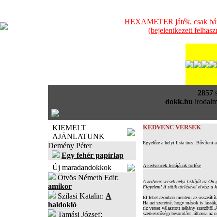
HEXAMETER játék, csak bátra
(bejelentkezett felhas
2857
s
dokk.hu
irodalm
KIEMELT
KEDVENC VERSEK
AJÁNLATUNK
Egyelőre a helyi lista üres. Bővíteni a
Demény Péter
Egy fehér papírlap
A kedvencek listájának törlése
Új maradandokkok
Ötvös Németh Edit:
A kedvenc versek helyi listáját az Ön 
amikor
Figyelem! A sütik törlésével elvész a k
Szilasi Katalin:
A
El lehet azonban menteni az összeállí
Ha azt szeretné, hogy mások is lássák
haldokló
tíz verset választott néhány szerzőtől.
Tamási József:
szerkesztőségi besorolást láthassa az