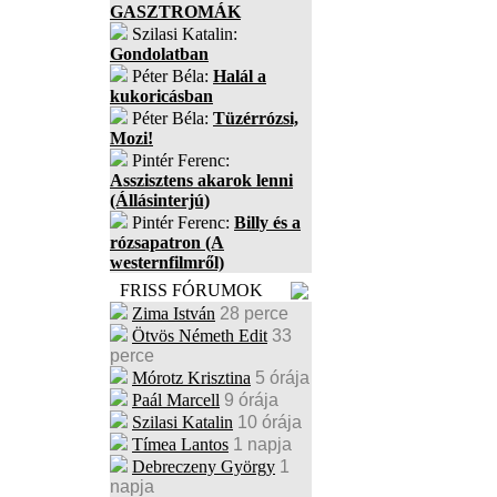
GASZTROMÁK
Szilasi Katalin:
Gondolatban
Péter Béla:
Halál a
kukoricásban
Péter Béla:
Tüzérrózsi,
Mozi!
Pintér Ferenc:
Asszisztens akarok lenni
(Állásinterjú)
Pintér Ferenc:
Billy és a
rózsapatron (A
westernfilmről)
FRISS FÓRUMOK
Zima István
28 perce
Ötvös Németh Edit
33
perce
Mórotz Krisztina
5 órája
Paál Marcell
9 órája
Szilasi Katalin
10 órája
Tímea Lantos
1 napja
Debreczeny György
1
napja