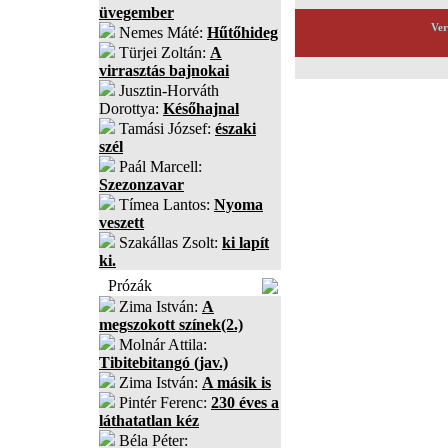
üvegember
Ver
Nemes Máté:
Hűtőhideg
Türjei Zoltán:
A
virrasztás bajnokai
Jusztin-Horváth
Dorottya:
Későhajnal
Tamási József:
északi
szél
Paál Marcell:
Szezonzavar
Tímea Lantos:
Nyoma
veszett
Szakállas Zsolt:
ki lapít
ki.
Prózák
Zima István:
A
megszokott színek(2.)
Molnár Attila:
Tibitebitangó (jav.)
Zima István:
A másik is
Pintér Ferenc:
230 éves a
láthatatlan kéz
Béla Péter: