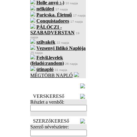
Holle anyó :-)
10 napja
nélküled
17 napja
Paricska. Életmű
17 napja
Conquistadores
17 napja
PÁLÓCZI -
SZABADVERSTAN
19
napja
szilvakék
22 napja
Vezsenyi Ildikó Naplója
25 napja
Felvil.levelek
(feladó:random)
26 napja
útinapló
31 napja
MÉGTÖBB NAPLÓ
BECENÉV
LEFOGLALÁSA
VERSKERESő
Részlet a versből:
SZERZőKERESő
Szerző névrészletre: