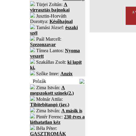
Türjei Zoltán:
A
virrasztás bajnokai
A
Jusztin-Horváth
Dorottya:
Későhajnal
Tamási József:
északi
szél
Paál Marcell:
Szezonzavar
Tímea Lantos:
Nyoma
veszett
Szakállas Zsolt:
ki lapít
ki.
Szőke Imre:
Anzix
Prózák
Zima István:
A
megszokott színek(2.)
Molnár Attila:
Tibitebitangó (jav.)
Zima István:
A másik is
Pintér Ferenc:
230 éves a
láthatatlan kéz
Béla Péter:
GASZTROMÁK