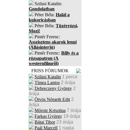
Szilasi Katalin:
Gondolatban
Péter Béla:
Halál a
kukoricásban
Péter Béla:
Tüzérrózsi,
Mozi!
Pintér Ferenc:
Asszisztens akarok lenni
(Állásinterjú)
Pintér Ferenc:
Billy és a
rózsapatron (A
westernfilmről)
FRISS FÓRUMOK
Szilasi Katalin
1 perce
Tímea Lantos
2 órája
Debreczeny György
2
órája
Ötvös Németh Edit
2
órája
Mórotz Krisztina
7 órája
Farkas György
19 órája
Bátai Tibor
23 órája
Paál Marcell
1 napja