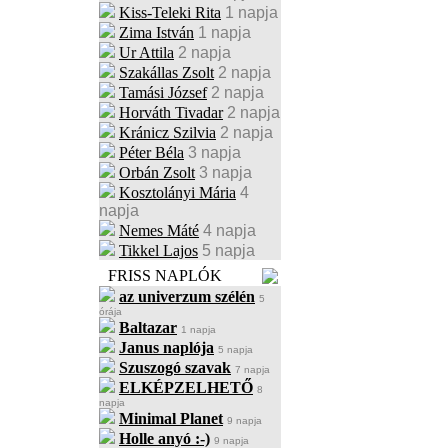
Kiss-Teleki Rita
1 napja
Zima István
1 napja
Ur Attila
2 napja
Szakállas Zsolt
2 napja
Tamási József
2 napja
Horváth Tivadar
2 napja
Kránicz Szilvia
2 napja
Péter Béla
3 napja
Orbán Zsolt
3 napja
Kosztolányi Mária
4
napja
Nemes Máté
4 napja
Tikkel Lajos
5 napja
FRISS NAPLÓK
az univerzum szélén
5
órája
Baltazar
1 napja
Janus naplója
5 napja
Szuszogó szavak
7 napja
ELKÉPZELHETŐ
8
napja
Minimal Planet
9 napja
Holle anyó :-)
9 napja