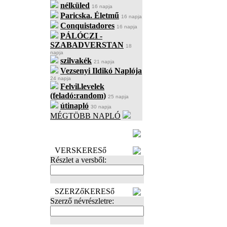
nélküled
16 napja
Paricska. Életmű
16 napja
Conquistadores
16 napja
PÁLÓCZI -
SZABADVERSTAN
18
napja
szilvakék
21 napja
Vezsenyi Ildikó Naplója
24 napja
Felvil.levelek
(feladó:random)
25 napja
útinapló
30 napja
MÉGTÖBB NAPLÓ
BECENÉV
LEFOGLALÁSA
VERSKERESő
Részlet a versből:
SZERZőKERESő
Szerző névrészletre: