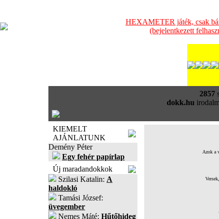
HEXAMETER játék, csak bátra
(bejelentkezett felhas
2857
s
dokk.hu
irodalm
KIEMELT
AJÁNLATUNK
Demény Péter
Azok a v
Egy fehér papírlap
Új maradandokkok
Szilasi Katalin:
A
Versek
haldokló
Tamási József:
üvegember
Nemes Máté:
Hűtőhideg