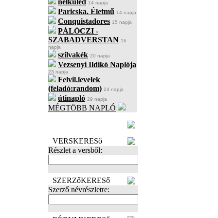
nélküled
14 napja
Paricska. Életmű
14 napja
Conquistadores
15 napja
PÁLÓCZI -
SZABADVERSTAN
16
napja
szilvakék
20 napja
Vezsenyi Ildikó Naplója
23 napja
Felvil.levelek
(feladó:random)
24 napja
útinapló
29 napja
MÉGTÖBB NAPLÓ
BECENÉV
LEFOGLALÁSA
VERSKERESő
Részlet a versből:
SZERZőKERESő
Szerző névrészletre: