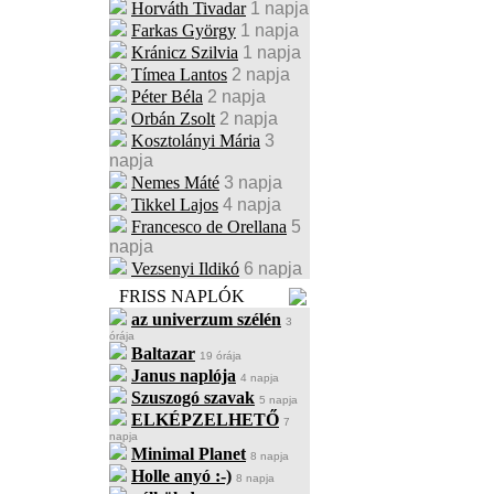
Horváth Tivadar
1 napja
Farkas György
1 napja
Kránicz Szilvia
1 napja
Tímea Lantos
2 napja
Péter Béla
2 napja
Orbán Zsolt
2 napja
Kosztolányi Mária
3
napja
Nemes Máté
3 napja
Tikkel Lajos
4 napja
Francesco de Orellana
5
napja
Vezsenyi Ildikó
6 napja
FRISS NAPLÓK
az univerzum szélén
3
órája
Baltazar
19 órája
Janus naplója
4 napja
Szuszogó szavak
5 napja
ELKÉPZELHETŐ
7
napja
Minimal Planet
8 napja
Holle anyó :-)
8 napja