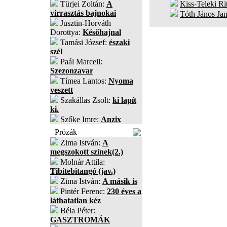
Türjei Zoltán:
A
Kiss-Teleki Ri
virrasztás bajnokai
Tóth János Ja
Jusztin-Horváth
Dorottya:
Későhajnal
Tamási József:
északi
szél
Paál Marcell:
Szezonzavar
Tímea Lantos:
Nyoma
veszett
Szakállas Zsolt:
ki lapít
ki.
Szőke Imre:
Anzix
Prózák
Zima István:
A
megszokott színek(2.)
Molnár Attila:
Tibitebitangó (jav.)
Zima István:
A másik is
Pintér Ferenc:
230 éves a
láthatatlan kéz
Béla Péter:
GASZTROMÁK