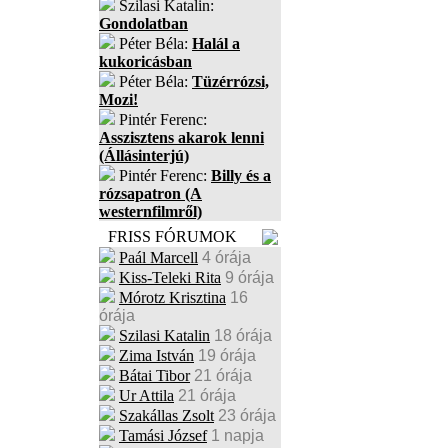
Szilasi Katalin:
Gondolatban
Péter Béla:
Halál a
kukoricásban
Péter Béla:
Tüzérrózsi,
Mozi!
Pintér Ferenc:
Asszisztens akarok lenni
(Állásinterjú)
Pintér Ferenc:
Billy és a
rózsapatron (A
westernfilmről)
FRISS FÓRUMOK
Paál Marcell
4 órája
Kiss-Teleki Rita
9 órája
Mórotz Krisztina
16
órája
Szilasi Katalin
18 órája
Zima István
19 órája
Bátai Tibor
21 órája
Ur Attila
21 órája
Szakállas Zsolt
23 órája
Tamási József
1 napja