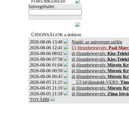
FÓRUMKERESő
Szövegrészlet:
FOTÓK
ÚJDONSÁGOK a dokkon
2026-08-06 13:48
Napló: az univerzum szélén
2026-08-06 12:41
Új fórumbejegyzés:
Paál Marc
2026-08-06 08:02
új fórumbejegyzés:
Kiss-Teleki
2026-08-06 07:58
új fórumbejegyzés:
Kiss-Teleki
2026-08-06 01:04
új fórumbejegyzés:
Mórotz Kri
2026-08-06 00:59
új fórumbejegyzés:
Mórotz Kri
2026-08-06 00:45
új fórumbejegyzés:
Mórotz Kri
2026-08-05 21:25
ÚJ
bírálandokk
-VERS:
Tíme
2026-08-05 21:19
új fórumbejegyzés:
Mórotz Kri
2026-08-05 21:18
új fórumbejegyzés:
Zima Istvá
TOVÁBB