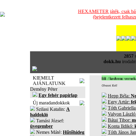
HEXAMETER játék, csak bátra
(bejelentkezett felhas
2857
s
dokk.hu
irodalm
KIEMELT
lili / kedvenc versek
AJÁNLATUNK
Olvasni Kell
Demény Péter
Egy fehér papírlap
Hepp Béla:
Ne
Egry Artúr:
fe
Új maradandokkok
Tóth Gabriell
Szilasi Katalin:
A
Valyon László
haldokló
Bátai Tibor:
m
Tamási József:
üvegember
Konta Ildikó:
Nemes Máté:
Hűtőhideg
Tóth János Ja