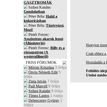
GASZTROMÁK
Szilasi Katalin:
Gondolatban
Péter Béla:
Halál a
kukoricásban
Péter Béla:
Tüzérrózsi,
Mozi!
Pintér Ferenc:
Asszisztens akarok lenni
(Állásinterjú)
Hagyjon üzene
Pintér Ferenc:
Billy és a
rózsapatron (A
Csak ehhez a 
westernfilmről)
Hozzáadás a
FRISS FÓRUMOK
Mórotz Krisztina
3 órája
Feltöltés idej
Ötvös Németh Edit
5
Utolsó módos
órája
Zima István
7 órája
Paál Marcell
8 órája
Szilasi Katalin
8 órája
Tímea Lantos
1 napja
Debreczeny György
1
napja