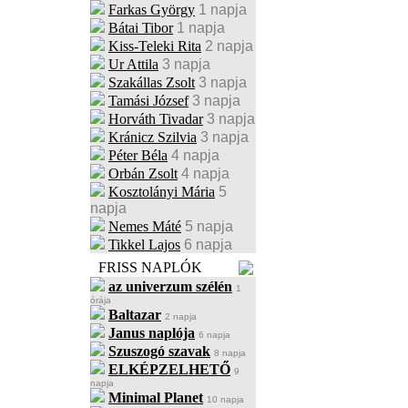
Farkas György
1 napja
Bátai Tibor
1 napja
Kiss-Teleki Rita
2 napja
Ur Attila
3 napja
Szakállas Zsolt
3 napja
Tamási József
3 napja
Horváth Tivadar
3 napja
Kránicz Szilvia
3 napja
Péter Béla
4 napja
Orbán Zsolt
4 napja
Kosztolányi Mária
5
napja
Nemes Máté
5 napja
Tikkel Lajos
6 napja
FRISS NAPLÓK
az univerzum szélén
1
órája
Baltazar
2 napja
Janus naplója
6 napja
Szuszogó szavak
8 napja
ELKÉPZELHETŐ
9
napja
Minimal Planet
10 napja