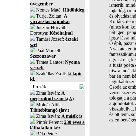
üvegember
ismerik, mind
Nemes Máté:
Hűtőhideg
rajta lóg, (m
Türjei Zoltán:
A
és olvadás in
virrasztás bajnokai
Kortárs, de m
(nincs kor, ko
Jusztin-Horváth
hát igen, peng
Dorottya:
Későhajnal
hogy lássa min
Tamási József:
északi
Ő épít, pazar
szél
Nyakatekert t
Paál Marcell:
fantasztikum,
Szezonzavar
egy iskola, ke
Tímea Lantos:
Nyoma
a fűzfa poéta c
veszett
hisz a tudás k
Szakállas Zsolt:
ki lapít
bár én nem ké
ki.
leginkább sze
Prózák
Csoda az ember
verset szerke
Zima István:
A
tologatja a pár
megszokott színek(2.)
a gondolatot…
Molnár Attila:
visszahullva, 
Tibitebitangó (jav.)
és ott lenn, s
Zima István:
A másik is
az embersége
Pintér Ferenc:
230 éves a
láthatatlan kéz
Béla Péter: