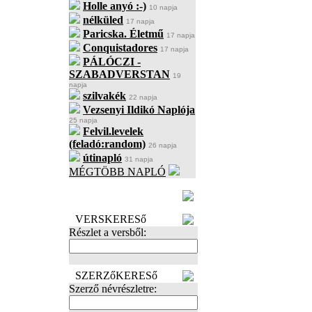
Holle anyó :-)
10 napja
nélküled
17 napja
Paricska. Életmű
17 napja
Conquistadores
17 napja
PÁLÓCZI -
SZABADVERSTAN
19
napja
szilvakék
22 napja
Vezsenyi Ildikó Naplója
25 napja
Felvil.levelek
(feladó:random)
26 napja
útinapló
31 napja
MÉGTÖBB NAPLÓ
BECENÉV
LEFOGLALÁSA
VERSKERESő
Részlet a versből:
SZERZőKERESő
Szerző névrészletre: