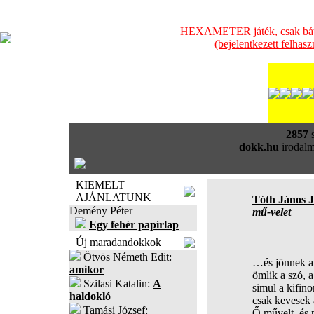
HEXAMETER játék, csak bátra
(bejelentkezett felhas
2857
s
dokk.hu
irodalm
KIEMELT
AJÁNLATUNK
Tóth János 
Demény Péter
mű-velet
Egy fehér papírlap
Új maradandokkok
Ötvös Németh Edit:
…és jönnek a 
amikor
ömlik a szó, 
Szilasi Katalin:
A
simul a kifino
haldokló
csak kevesek á
Tamási József:
Ő művelt, és 