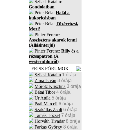
Szilasi Katalin:
Gondolatban
Péter Béla:
Halál a
kukoricásban
Péter Béla:
Tüzérrózsi,
Mozi!
Pintér Ferenc:
Asszisztens akarok lenni
(Állásinterjú)
Pintér Ferenc:
Billy és a
rózsapatron (A
westernfilmről)
FRISS FÓRUMOK
Szilasi Katalin
1 órája
Zima István
3 órája
Mórotz Krisztina
3 órája
Bátai Tibor
4 órája
Ur Attila
5 órája
Paál Marcell
6 órája
Szakállas Zsolt
6 órája
Tamási József
7 órája
Horváth Tivadar
8 órája
Farkas György
8 órája