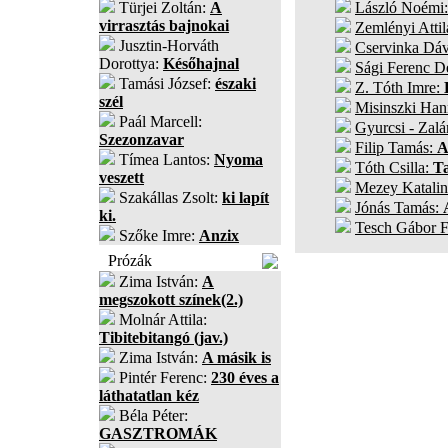
Türjei Zoltán:
A
László Noémi
virrasztás bajnokai
Zemlényi Attil
Jusztin-Horváth
Cservinka Dá
Dorottya:
Későhajnal
Sági Ferenc D
Tamási József:
északi
Z. Tóth Imre:
szél
Misinszki Ha
Paál Marcell:
Gyurcsi - Zal
Szezonzavar
Filip Tamás:
A
Tímea Lantos:
Nyoma
Tóth Csilla:
T
veszett
Mezey Katali
Szakállas Zsolt:
ki lapít
Jónás Tamás:
ki.
Tesch Gábor 
Szőke Imre:
Anzix
Prózák
Zima István:
A
megszokott színek(2.)
Molnár Attila:
Tibitebitangó (jav.)
Zima István:
A másik is
Pintér Ferenc:
230 éves a
láthatatlan kéz
Béla Péter:
GASZTROMÁK