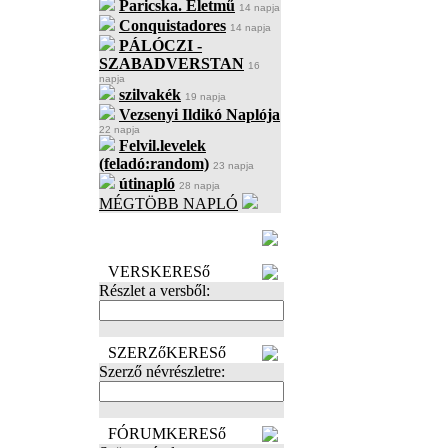
Paricska. Életmű
14 napja
Conquistadores
14 napja
PÁLÓCZI -
SZABADVERSTAN
16
napja
szilvakék
19 napja
Vezsenyi Ildikó Naplója
22 napja
Felvil.levelek
(feladó:random)
23 napja
útinapló
28 napja
MÉGTÖBB NAPLÓ
BECENÉV
LEFOGLALÁSA
VERSKERESő
Részlet a versből:
SZERZőKERESő
Szerző névrészletre:
FÓRUMKERESő