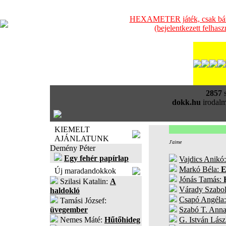
HEXAMETER játék, csak bátra
(bejelentkezett felhas
2857
s
dokk.hu
irodalm
KIEMELT
AJÁNLATUNK
J'aime
Demény Péter
Egy fehér papírlap
Vajdics Anikó
Markó Béla:
Új maradandokkok
Jónás Tamás:
Szilasi Katalin:
A
Várady Szabo
haldokló
Csapó Angéla
Tamási József:
üvegember
Szabó T. Ann
Nemes Máté:
Hűtőhideg
G. István Lász