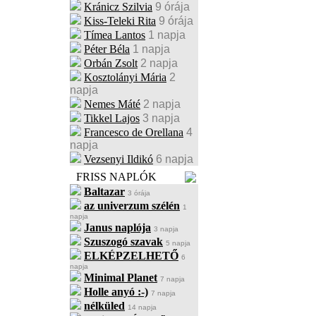
Kránicz Szilvia
9 órája
Kiss-Teleki Rita
9 órája
Tímea Lantos
1 napja
Péter Béla
1 napja
Orbán Zsolt
2 napja
Kosztolányi Mária
2
napja
Nemes Máté
2 napja
Tikkel Lajos
3 napja
Francesco de Orellana
4
napja
Vezsenyi Ildikó
6 napja
FRISS NAPLÓK
Baltazar
3 órája
az univerzum szélén
1
napja
Janus naplója
3 napja
Szuszogó szavak
5 napja
ELKÉPZELHETŐ
6
napja
Minimal Planet
7 napja
Holle anyó :-)
7 napja
nélküled
14 napja