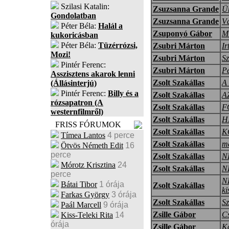
Szilasi Katalin:
Zsuzsanna Grande
Ür
Gondolatban
Zsuzsanna Grande
Vá
Péter Béla:
Halál a
Zsuponyó Gábor
Mi
kukoricásban
Péter Béla:
Tüzérrózsi,
Zsubri Márton
Ir
Mozi!
Zsubri Márton
Sz
Pintér Ferenc:
Zsubri Márton
Pe
Asszisztens akarok lenni
Zsolt Szakállas
A
(Állásinterjú)
Pintér Ferenc:
Billy és a
Zsolt Szakállas
A
rózsapatron (A
Zsolt Szakállas
F
westernfilmről)
Zsolt Szakállas
H
FRISS FÓRUMOK
Zsolt Szakállas
K
Tímea Lantos
4 perce
Zsolt Szakállas
m
Ötvös Németh Edit
16
perce
Zsolt Szakállas
N
Mórotz Krisztina
24
Zsolt Szakállas
N
perce
N
Bátai Tibor
1 órája
Zsolt Szakállas
ki
Farkas György
3 órája
Zsolt Szakállas
Sz
Paál Marcell
9 órája
Zsille Gábor
C
Kiss-Teleki Rita
14
órája
Zsille Gábor
K