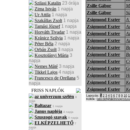
Szilasi Katalin
23 órája
Zsille Gábor
M
Zima István
1 napja
Zsille Gábor
S
Ur Attila
1 napja
Zsigmond Eszter
A
Szakállas Zsolt
1 napja
Tamási József
1 napja
Zsigmond Eszter
A
Horváth Tivadar
1 napja
Zsigmond Eszter
Az
Kránicz Szilvia
1 napja
Zsigmond Eszter
A
Péter Béla
2 napja
Zsigmond Eszter
Be
Orbán Zsolt
3 napja
Zsigmond Eszter
B
Kosztolányi Mária
3
napja
Zsigmond Eszter
Cs
Nemes Máté
3 napja
Zsigmond Eszter
G
Tikkel Lajos
4 napja
Zsigmond Eszter
H
Francesco de Orellana
5
Zsigmond Eszter
Ke
napja
Zsigmond Eszter
K
FRISS NAPLÓK
Lapozás:
1
2
3
4
5
6
7
8
9
10
1
az univerzum szélén
8
Költõk: [
a
b
c
d
e
f
g
h
i
j
k
l
m
n
o
p
r
s
t
u
v
órája
Baltazar
1 napja
Janus naplója
4 napja
Szuszogó szavak
6 napja
ELKÉPZELHETŐ
7
napja