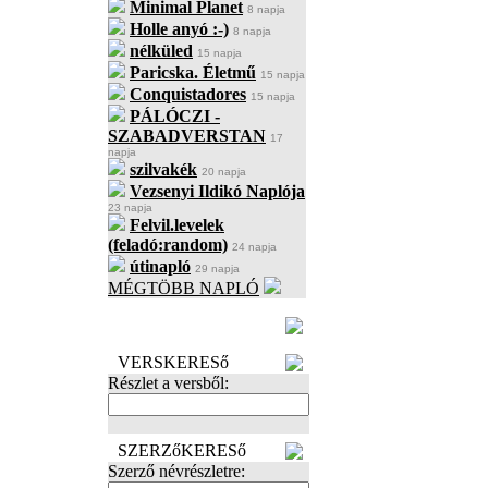
Minimal Planet
8 napja
Holle anyó :-)
8 napja
nélküled
15 napja
Paricska. Életmű
15 napja
Conquistadores
15 napja
PÁLÓCZI -
SZABADVERSTAN
17
napja
szilvakék
20 napja
Vezsenyi Ildikó Naplója
23 napja
Felvil.levelek
(feladó:random)
24 napja
útinapló
29 napja
MÉGTÖBB NAPLÓ
BECENÉV
LEFOGLALÁSA
VERSKERESő
Részlet a versből:
SZERZőKERESő
Szerző névrészletre: