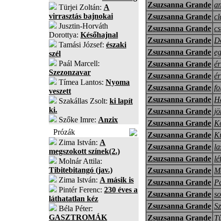
Zsuzsanna Grande
an
Türjei Zoltán:
A
virrasztás bajnokai
Zsuzsanna Grande
cl
Jusztin-Horváth
Zsuzsanna Grande
cs
Dorottya:
Későhajnal
Zsuzsanna Grande
D
Tamási József:
északi
Zsuzsanna Grande
eg
szél
Paál Marcell:
Zsuzsanna Grande
ér
Szezonzavar
Zsuzsanna Grande
ér
Tímea Lantos:
Nyoma
Zsuzsanna Grande
fo
veszett
Zsuzsanna Grande
Ha
Szakállas Zsolt:
ki lapít
ki.
Zsuzsanna Grande
jö
Szőke Imre:
Anzix
Zsuzsanna Grande
K
Prózák
Zsuzsanna Grande
Kr
Zima István:
A
Zsuzsanna Grande
la
megszokott színek(2.)
Zsuzsanna Grande
lé
Molnár Attila:
Tibitebitangó (jav.)
Zsuzsanna Grande
M
Zima István:
A másik is
Zsuzsanna Grande
Pá
Pintér Ferenc:
230 éves a
Zsuzsanna Grande
so
láthatatlan kéz
Zsuzsanna Grande
Sz
Béla Péter:
GASZTROMÁK
Zsuzsanna Grande
T