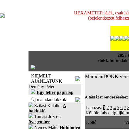
HEXAMETER játék, csak bátra
(bejelentkezett felhas
2857
s
dokk.hu
irodalm
KIEMELT
MaradanDOKK vers
AJÁNLATUNK
Demény Péter
Egy fehér papírlap
A táblázat rendezéséhez 
Új maradandokkok
Szilasi Katalin:
A
Lapozás:
1
2
3
4
5
6
7
haldokló
Költõk: [
a
b
c
d
e
f
g
h
i
j
k
l
m
Tamási József:
üvegember
Költô
Ve
Nemes Máté:
Hűtőhideg