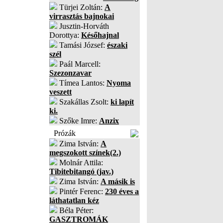
Türjei Zoltán:
A
virrasztás bajnokai
Jusztin-Horváth
Dorottya:
Későhajnal
Tamási József:
északi
szél
Paál Marcell:
Szezonzavar
Tímea Lantos:
Nyoma
veszett
Szakállas Zsolt:
ki lapít
ki.
Szőke Imre:
Anzix
Prózák
Zima István:
A
megszokott színek(2.)
Molnár Attila:
Tibitebitangó (jav.)
Zima István:
A másik is
Pintér Ferenc:
230 éves a
láthatatlan kéz
Béla Péter:
GASZTROMÁK