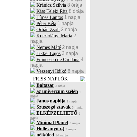
Kránicz Szilvia
8 órája
Kiss-Teleki Rita
8 órája
Tímea Lantos
1 napja
Péter Béla
1 napja
Orbán Zsolt
2 napja
Kosztolányi Mária
2
napja
Nemes Máté
2 napja
Tikkel Lajos
3 napja
Francesco de Orellana
4
napja
Vezsenyi Ildikó
6 napja
FRISS NAPLÓK
Baltazar
2 órája
az univerzum szélén
1
napja
Janus naplója
3 napja
Szuszogó szavak
5 napja
ELKÉPZELHETŐ
6
napja
Minimal Planet
7 napja
Holle anyó :-)
7 napja
nélküled
14 napja