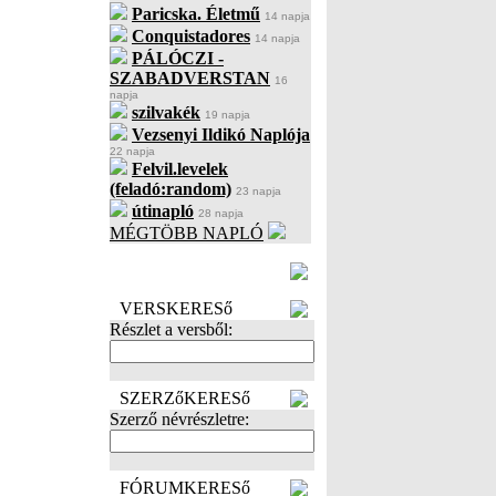
Paricska. Életmű
14 napja
Conquistadores
14 napja
PÁLÓCZI -
SZABADVERSTAN
16
napja
szilvakék
19 napja
Vezsenyi Ildikó Naplója
22 napja
Felvil.levelek
(feladó:random)
23 napja
útinapló
28 napja
MÉGTÖBB NAPLÓ
BECENÉV
LEFOGLALÁSA
VERSKERESő
Részlet a versből:
SZERZőKERESő
Szerző névrészletre:
FÓRUMKERESő