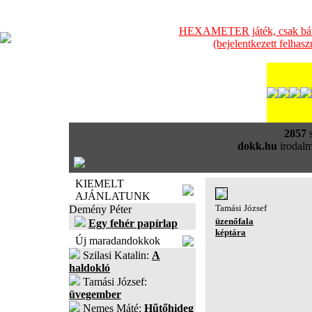
HEXAMETER játék, csak bátra
(bejelentkezett felhas
2857
s
dokk.hu
irodalm
KIEMELT
AJÁNLATUNK
Tamási József
Demény Péter
üzenőfala
Egy fehér papírlap
képtára
Új maradandokkok
Szilasi Katalin:
A
haldokló
Tamási József:
üvegember
Nemes Máté:
Hűtőhideg