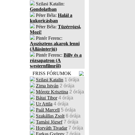
Szilasi Katalin:
Gondolatban
Péter Béla:
Halál a
kukoricásban
Péter Béla:
Tüzérrózsi,
Mozi!
Pintér Ferenc:
Asszisztens akarok lenni
(Állásinterjú)
Pintér Ferenc:
Billy és a
rózsapatron (A
westernfilmről)
FRISS FÓRUMOK
Szilasi Katalin
1 órája
Zima István
2 órája
Mórotz Krisztina
2 órája
Bátai Tibor
4 órája
Ur Attila
4 órája
Paál Marcell
5 órája
Szakállas Zsolt
6 órája
Tamási József
7 órája
Horváth Tivadar
7 órája
Farkas György
7 órája