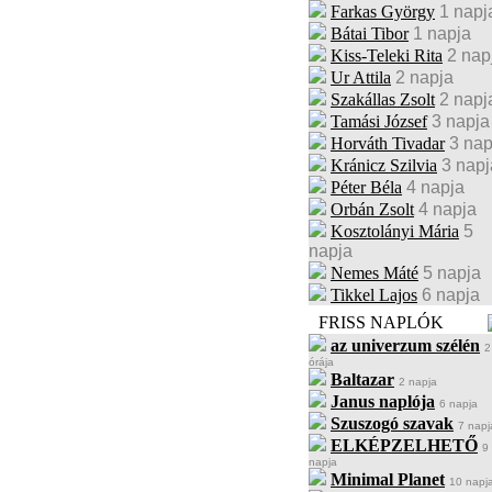
Farkas György
1 napj
Bátai Tibor
1 napja
Kiss-Teleki Rita
2 nap
Ur Attila
2 napja
Szakállas Zsolt
2 napj
Tamási József
3 napja
Horváth Tivadar
3 nap
Kránicz Szilvia
3 napj
Péter Béla
4 napja
Orbán Zsolt
4 napja
Kosztolányi Mária
5
napja
Nemes Máté
5 napja
Tikkel Lajos
6 napja
FRISS NAPLÓK
az univerzum szélén
2
órája
Baltazar
2 napja
Janus naplója
6 napja
Szuszogó szavak
7 napj
ELKÉPZELHETŐ
9
napja
Minimal Planet
10 napj