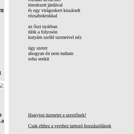
töredezett járdával
eg
és egy virágoskert kiszáradt
rózsabokrokkal
az őszi nyárban
ülök a folyosón
kutyám szelíd szemeivel néz
úgy szeret
ahogyan én nem tudtam
soha senkit
t
s
Hagyjon üzenetet a szerzőnek!
 a
Csak ehhez a vershez tartozó hozzászólások