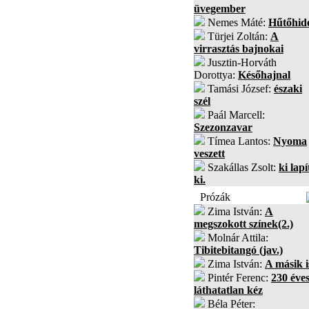
üvegember
Nemes Máté:
Hűtőhid
Türjei Zoltán:
A
virrasztás bajnokai
Jusztin-Horváth
Dorottya:
Későhajnal
Tamási József:
északi
szél
Paál Marcell:
Szezonzavar
Tímea Lantos:
Nyoma
veszett
Szakállas Zsolt:
ki lapí
ki.
Prózák
Zima István:
A
megszokott színek(2.)
Molnár Attila:
Tibitebitangó (jav.)
Zima István:
A másik i
Pintér Ferenc:
230 éves
láthatatlan kéz
Béla Péter: