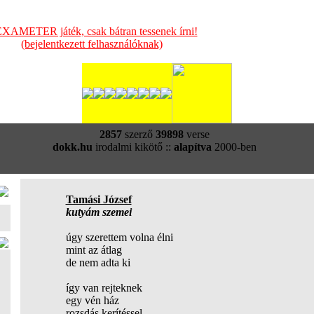
XAMETER játék, csak bátran tessenek írni!
(bejelentkezett felhasználóknak)
2857
szerző
39898
verse
dokk.hu
irodalmi kikötő ::
alapítva
2000-ben
Tamási József
kutyám szemei
úgy szerettem volna élni
mint az átlag
de nem adta ki
így van rejteknek
egy vén ház
rozsdás kerítéssel