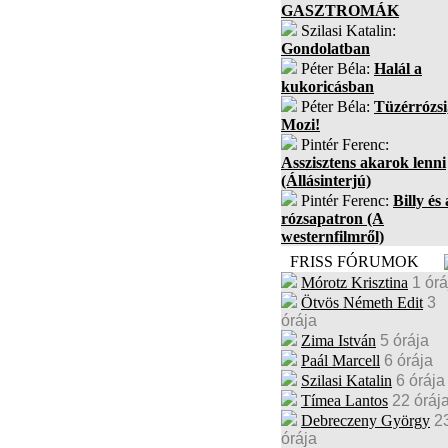
GASZTROMÁK
Szilasi Katalin:
Gondolatban
Péter Béla:
Halál a
kukoricásban
Péter Béla:
Tüzérrózsi
Mozi!
Pintér Ferenc:
Asszisztens akarok lenni
(Állásinterjú)
Pintér Ferenc:
Billy és 
rózsapatron (A
westernfilmről)
FRISS FÓRUMOK
Mórotz Krisztina
1 órá
Ötvös Németh Edit
3
órája
Zima István
5 órája
Paál Marcell
6 órája
Szilasi Katalin
6 órája
Tímea Lantos
22 óráj
Debreczeny György
2
órája