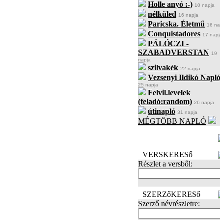
Holle anyó :-)
10 napja
nélküled
16 napja
Paricska. Életmű
16 na
Conquistadores
17 napj
PÁLÓCZI -
SZABADVERSTAN
19
napja
szilvakék
22 napja
Vezsenyi Ildikó Napló
25 napja
Felvil.levelek
(feladó:random)
26 napja
útinapló
31 napja
MÉGTÖBB NAPLÓ
BECENÉV
LEFOGLALÁSA
VERSKERESő
Részlet a versből:
SZERZőKERESő
Szerző névrészletre: