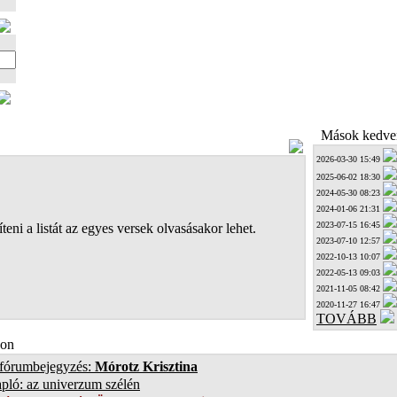
Mások kedven
2026-03-30 15:49
2025-06-02 18:30
2024-05-30 08:23
2024-01-06 21:31
2023-07-15 16:45
teni a listát az egyes versek olvasásakor lehet.
2023-07-10 12:57
2022-10-13 10:07
2022-05-13 09:03
2021-11-05 08:42
2020-11-27 16:47
TOVÁBB
on
 fórumbejegyzés:
Mórotz Krisztina
pló: az univerzum szélén