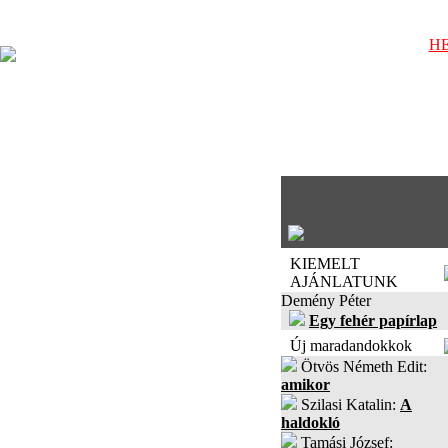
HE
KIEMELT
AJÁNLATUNK
Demény Péter
Egy fehér papírlap
Új maradandokkok
Ötvös Németh Edit:
amikor
Szilasi Katalin:
A
haldokló
Tamási József: