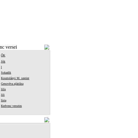
c versei
ŐK
Jók
l
Sokadik
Kosztolányi M. szerint
Genovéva ajánlása
lilis
lili
lista
Kedvenc verseim