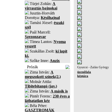
Türjei Zoltán:
A
virrasztás bajnokai
Jusztin-Horváth
Dorottya:
Későhajnal
Tamási József:
északi
szél
Paál Marcell:
Szezonzavar
Tímea Lantos:
Nyoma
veszett
Szakállas Zsolt:
ki lapít
ki.
Szőke Imre:
Anzix
Prózák
Gyurcsi - Zalán György
Zima István:
A
üzenőfala
képtára
megszokott színek(2.)
Molnár Attila:
Tibitebitangó (jav.)
Zima István:
A másik is
Pintér Ferenc:
230 éves a
láthatatlan kéz
Béla Péter:
GASZTROMÁK