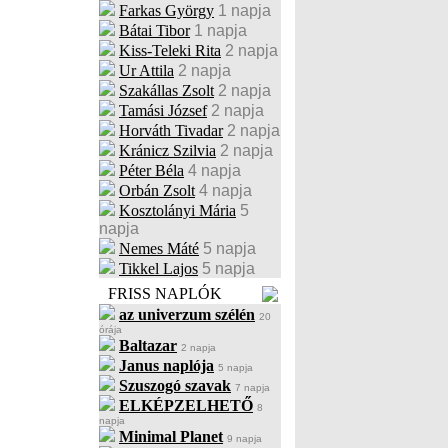
Farkas György
1 napja
Bátai Tibor
1 napja
Kiss-Teleki Rita
2 napja
Ur Attila
2 napja
Szakállas Zsolt
2 napja
Tamási József
2 napja
Horváth Tivadar
2 napja
Kránicz Szilvia
2 napja
Péter Béla
4 napja
Orbán Zsolt
4 napja
Kosztolányi Mária
5
napja
Nemes Máté
5 napja
Tikkel Lajos
5 napja
FRISS NAPLÓK
az univerzum szélén
20
órája
Baltazar
2 napja
Janus naplója
5 napja
Szuszogó szavak
7 napja
ELKÉPZELHETŐ
8
napja
Minimal Planet
9 napja