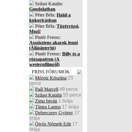
Szilasi Katalin:
Gondolatban
Péter Béla:
Halál a
kukoricásban
Péter Béla:
Tüzérrózsi,
Mozi!
Pintér Ferenc:
Asszisztens akarok lenni
(Állásinterjú)
Pintér Ferenc:
Billy és a
rózsapatron (A
westernfilmről)
FRISS FÓRUMOK
Mórotz Krisztina
25
perce
Paál Marcell
49 perce
Szilasi Katalin
55 perce
Zima István
1 órája
Tímea Lantos
17 órája
Debreczeny György
17
órája
Ötvös Németh Edit
17
órája