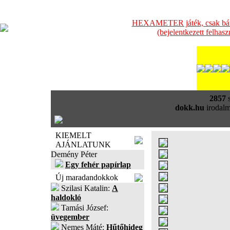
HEXAMETER játék, csak bátra
(bejelentkezett felhas
2857
s
dokk.hu
irodalm
KIEMELT
AJÁNLATUNK
Demény Péter
Egy fehér papírlap
Új maradandokkok
Szilasi Katalin:
A
haldokló
Tamási József:
üvegember
Nemes Máté:
Hűtőhideg