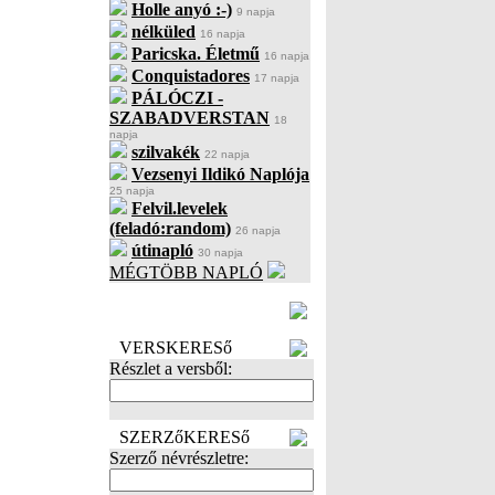
Holle anyó :-)
9 napja
nélküled
16 napja
Paricska. Életmű
16 napja
Conquistadores
17 napja
PÁLÓCZI -
SZABADVERSTAN
18
napja
szilvakék
22 napja
Vezsenyi Ildikó Naplója
25 napja
Felvil.levelek
(feladó:random)
26 napja
útinapló
30 napja
MÉGTÖBB NAPLÓ
BECENÉV
LEFOGLALÁSA
VERSKERESő
Részlet a versből:
SZERZőKERESő
Szerző névrészletre: