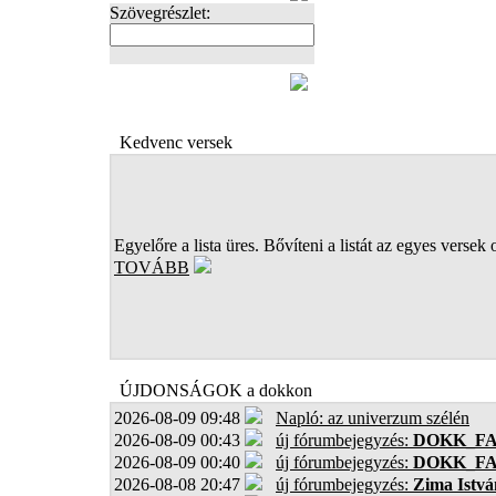
Szövegrészlet:
FOTÓK
Kedvenc versek
Egyelőre a lista üres. Bővíteni a listát az egyes versek 
TOVÁBB
ÚJDONSÁGOK a dokkon
2026-08-09 09:48
Napló: az univerzum szélén
2026-08-09 00:43
új fórumbejegyzés:
DOKK_F
2026-08-09 00:40
új fórumbejegyzés:
DOKK_F
2026-08-08 20:47
új fórumbejegyzés:
Zima Istvá