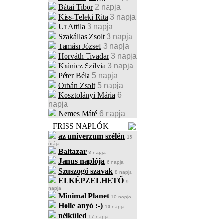
Bátai Tibor
2 napja
Kiss-Teleki Rita
3 napja
Ur Attila
3 napja
Szakállas Zsolt
3 napja
Tamási József
3 napja
Horváth Tivadar
3 napja
Kránicz Szilvia
3 napja
Péter Béla
5 napja
Orbán Zsolt
5 napja
Kosztolányi Mária
6
napja
Nemes Máté
6 napja
FRISS NAPLÓK
az univerzum szélén
15
órája
Baltazar
3 napja
Janus naplója
6 napja
Szuszogó szavak
8 napja
ELKÉPZELHETŐ
9
napja
Minimal Planet
10 napja
Holle anyó :-)
10 napja
nélküled
17 napja