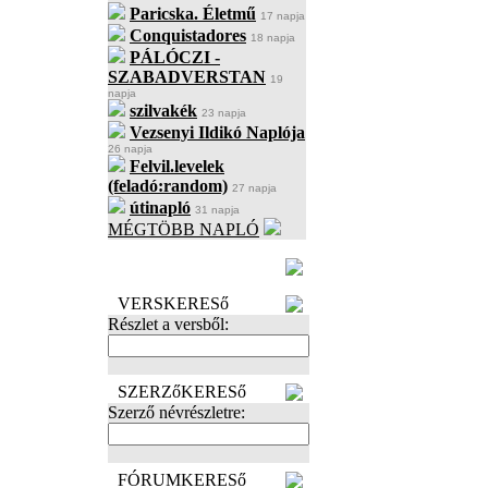
Paricska. Életmű
17 napja
Conquistadores
18 napja
PÁLÓCZI -
SZABADVERSTAN
19
napja
szilvakék
23 napja
Vezsenyi Ildikó Naplója
26 napja
Felvil.levelek
(feladó:random)
27 napja
útinapló
31 napja
MÉGTÖBB NAPLÓ
BECENÉV
LEFOGLALÁSA
VERSKERESő
Részlet a versből:
SZERZőKERESő
Szerző névrészletre:
FÓRUMKERESő