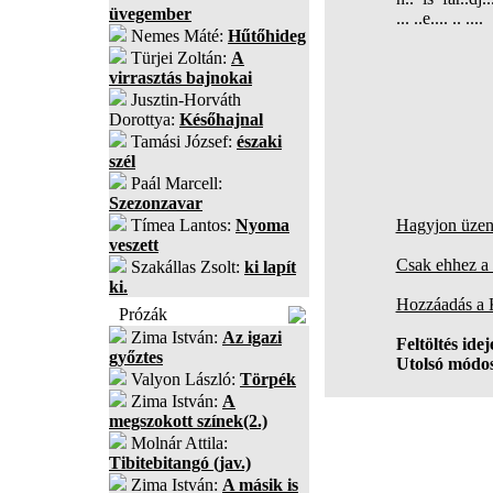
üvegember
... ..e.... .. ....
Nemes Máté:
Hűtőhideg
Türjei Zoltán:
A
virrasztás bajnokai
Jusztin-Horváth
Dorottya:
Későhajnal
Tamási József:
északi
szél
Paál Marcell:
Szezonzavar
Tímea Lantos:
Nyoma
Hagyjon üzene
veszett
Csak ehhez a 
Szakállas Zsolt:
ki lapít
ki.
Hozzáadás a
Prózák
Zima István:
Az igazi
Feltöltés idej
győztes
Utolsó módos
Valyon László:
Törpék
Zima István:
A
megszokott színek(2.)
Molnár Attila:
Tibitebitangó (jav.)
Zima István:
A másik is