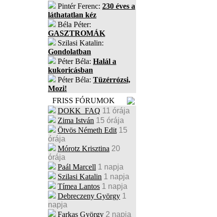
Pintér Ferenc:
230 éves a
láthatatlan kéz
Béla Péter:
GASZTROMÁK
Szilasi Katalin:
Gondolatban
Péter Béla:
Halál a
kukoricásban
Péter Béla:
Tüzérrózsi,
Mozi!
FRISS FÓRUMOK
DOKK_FAQ
11 órája
Zima István
15 órája
Ötvös Németh Edit
15
órája
Mórotz Krisztina
20
órája
Paál Marcell
1 napja
Szilasi Katalin
1 napja
Tímea Lantos
1 napja
Debreczeny György
1
napja
Farkas György
2 napja