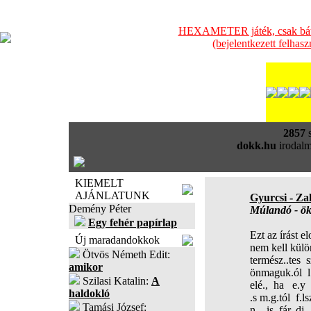
HEXAMETER játék, csak bátra
(bejelentkezett felhas
2857
s
dokk.hu
irodalm
KIEMELT
AJÁNLATUNK
Gyurcsi - Za
Demény Péter
Múlandó - ök
Egy fehér papírlap
Ezt az írást e
Új maradandokkok
nem kell külö
Ötvös Németh Edit:
termész..tes 
amikor
önmaguk.ól l
Szilasi Katalin:
A
elé., ha e.y 
haldokló
.s m.g.tól f.ls
Tamási József:
n.. is fár..dj..