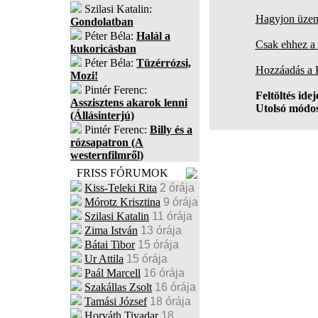
Szilasi Katalin:
Hagyjon üzene
Gondolatban
Péter Béla:
Halál a
Csak ehhez a 
kukoricásban
Péter Béla:
Tüzérrózsi,
Hozzáadás a
Mozi!
Pintér Ferenc:
Feltöltés idej
Asszisztens akarok lenni
Utolsó módos
(Állásinterjú)
Pintér Ferenc:
Billy és a
rózsapatron (A
westernfilmről)
FRISS FÓRUMOK
Kiss-Teleki Rita
2 órája
Mórotz Krisztina
9 órája
Szilasi Katalin
11 órája
Zima István
13 órája
Bátai Tibor
15 órája
Ur Attila
15 órája
Paál Marcell
16 órája
Szakállas Zsolt
16 órája
Tamási József
18 órája
Horváth Tivadar
18