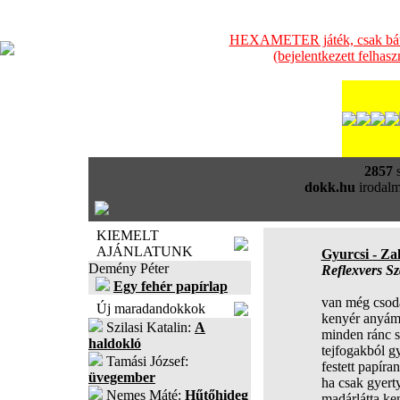
HEXAMETER játék, csak bátra
(bejelentkezett felhas
2857
s
dokk.hu
irodalm
KIEMELT
AJÁNLATUNK
Gyurcsi - Za
Demény Péter
Reflexvers S
Egy fehér papírlap
van még csod
Új maradandokkok
kenyér anyám
Szilasi Katalin:
A
minden ránc 
haldokló
tejfogakból g
Tamási József:
festett papíra
üvegember
ha csak gyert
Nemes Máté:
Hűtőhideg
madárlátta ke