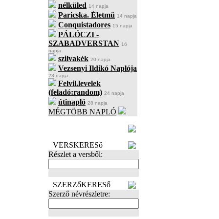
nélküled
14 napja
Paricska. Életmű
14 napja
Conquistadores
15 napja
PÁLÓCZI -
SZABADVERSTAN
16
napja
szilvakék
20 napja
Vezsenyi Ildikó Naplója
23 napja
Felvil.levelek
(feladó:random)
24 napja
útinapló
28 napja
MÉGTÖBB NAPLÓ
BECENÉV
LEFOGLALÁSA
VERSKERESő
Részlet a versből:
SZERZőKERESő
Szerző névrészletre: