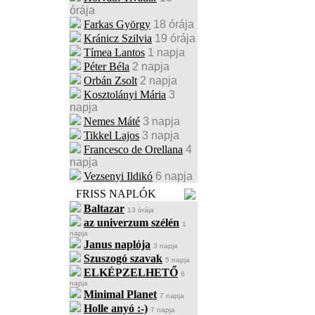
órája
Farkas György
18 órája
Kránicz Szilvia
19 órája
Tímea Lantos
1 napja
Péter Béla
2 napja
Orbán Zsolt
2 napja
Kosztolányi Mária
3
napja
Nemes Máté
3 napja
Tikkel Lajos
3 napja
Francesco de Orellana
4
napja
Vezsenyi Ildikó
6 napja
FRISS NAPLÓK
Baltazar
13 órája
az univerzum szélén
1
napja
Janus naplója
3 napja
Szuszogó szavak
5 napja
ELKÉPZELHETŐ
6
napja
Minimal Planet
7 napja
Holle anyó :-)
7 napja