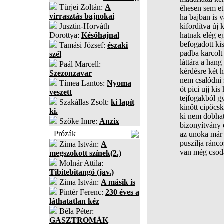
Türjei Zoltán:
A
éhesen sem et
virrasztás bajnokai
ha bajban is v
Jusztin-Horváth
kifordítva új 
Dorottya:
Későhajnal
hatnak elég e
befogadott ki
Tamási József:
északi
padba karcolt
szél
láttára a han
Paál Marcell:
kérdésre két h
Szezonzavar
nem csalódni
Tímea Lantos:
Nyoma
öt pici ujj kis
veszett
tejfogakból g
Szakállas Zsolt:
ki lapít
kinőtt cipőcs
ki.
ki nem dobha
Szőke Imre:
Anzix
bizonyítvány 
Prózák
az unoka már 
puszilja ránc
Zima István:
A
van még csod
megszokott színek(2.)
Molnár Attila:
Tibitebitangó (jav.)
Zima István:
A másik is
Pintér Ferenc:
230 éves a
láthatatlan kéz
Béla Péter:
GASZTROMÁK