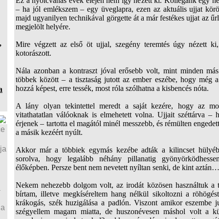
Ez a nyolcvanas évek elején nem így nézett ki. Kollégánk egy heng
– ha jól emlékszem – egy üveglapra, ezen az aktuális ujjat körö
majd ugyanilyen technikával görgette át a már festékes ujjat az űr
megjelölt helyére.
,
Mire végzett az első öt ujjal, szegény teremtés úgy nézett k
kotorászott.
Nála azonban a kontraszt jóval erősebb volt, mint minden más
többek között – a tisztaság jutott az ember eszébe, hogy még a
hozzá képest, erre tessék, most róla szólhatna a kisbencés nóta.
a
A lány olyan tekintettel meredt a saját kezére, hogy az m
vitathatatlan válóoknak is elmehetett volna. Ujjait széttárva
érjenek – tartotta el magától minél messzebb, és rémülten engede
ce
a másik kezéért nyúlt.
ja
Akkor már a többiek egymás kezébe adták a kilincset hülyéb
sorolva, hogy legalább néhány pillanatig gyönyörködhess
élőképben. Persze bent nem nevetett nyíltan senki, de kint aztán
Nekem nehezebb dolgom volt, az irodát közösen használtuk a t
a
bírtam, illetve megkíséreltem hang nélkül sikoltozni a röhögés
krákogás, szék huzigálása a padlón. Viszont amikor eszembe ju
ja
szégyellem magam miatta, de huszonévesen máshol volt a k
a