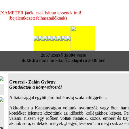
XAMETER játék, csak bátran tessenek írni!
(bejelentkezett felhasználóknak)
2857
szerző
39894
verse
dokk.hu
irodalmi kikötő ::
alapítva
2000-ben
Gyurcsi - Zalán György
Gondolatok a könyvtárosról
A fiatalsággal együtt járó bohémság szakmafüggetlen.
Akkoriban a Kaptányságon voltunk nyomozók vagy öten harmin
köteléket jelentett közöttünk az idősebb kollégákhoz képest. Pe
valami, hiszen egy időben voltak fiatalok, közös, embert és baj
akciók sora, emlékek, melyek „begyűjtésében” mi még csak az elej
eg