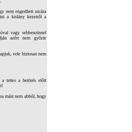
.
így nem engedheti utcára
tni a kislány kezeiről a
ítóval vagy sebbenzinnel
ódján azért nem győzte
kapjuk, vele biztosan nem
 tettes a betörés előtt
t!
, ha mást nem abból, hogy