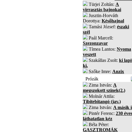
Türjei Zoltán:
A
virrasztás bajnokai
Jusztin-Horváth
Dorottya:
Későhajnal
Tamási József:
északi
szél
Paál Marcell:
Szezonzavar
Tímea Lantos:
Nyoma
veszett
Szakállas Zsolt:
ki lapí
ki.
Szőke Imre:
Anzix
Prózák
Zima István:
A
megszokott színek(2.)
Molnár Attila:
Tibitebitangó (jav.)
Zima István:
A másik i
Pintér Ferenc:
230 éves
láthatatlan kéz
Béla Péter:
GASZTROMÁK