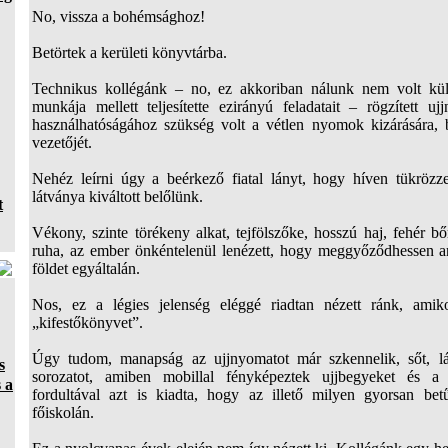
No, vissza a bohémsághoz!
Betörtek a kerületi könyvtárba.
Technikus kollégánk – no, ez akkoriban nálunk nem volt kül
munkája mellett teljesítette ezirányú feladatait – rögzített u
használhatóságához szükség volt a vétlen nyomok kizárására, 
vezetőjét.
Nehéz leírni úgy a beérkező fiatal lányt, hogy híven tükrözz
látványa kiváltott belőlünk.
t
Vékony, szinte törékeny alkat, tejfölszőke, hosszú haj, fehér b
ruha, az ember önkéntelenül lenézett, hogy meggyőződhessen arr
földet egyáltalán.
Nos, ez a légies jelenség eléggé riadtan nézett ránk, amik
„kifestőkönyvet”.
Úgy tudom, manapság az ujjnyomatot már szkennelik, sőt, lá
s
sorozatot, amiben mobillal fényképeztek ujjbegyeket és a n
 a
fordultával azt is kiadta, hogy az illető milyen gyorsan bet
főiskolán.