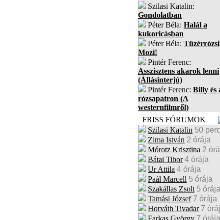
Szilasi Katalin:
Gondolatban
Péter Béla:
Halál a
kukoricásban
Péter Béla:
Tüzérrózsi
Mozi!
Pintér Ferenc:
Asszisztens akarok lenni
(Állásinterjú)
Pintér Ferenc:
Billy és 
rózsapatron (A
westernfilmről)
FRISS FÓRUMOK
Szilasi Katalin
50 per
Zima István
2 órája
Mórotz Krisztina
2 órá
Bátai Tibor
4 órája
Ur Attila
4 órája
Paál Marcell
5 órája
Szakállas Zsolt
5 óráj
Tamási József
7 órája
Horváth Tivadar
7 órá
Farkas György
7 óráj