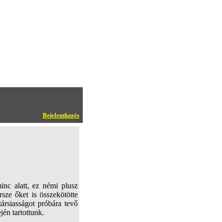
Bejelentkezés
c alatt, ez némi plusz
rsze őket is összekötötte
társiasságot próbára tevő
én tartottunk.