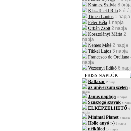
Kránicz Szilvia
8 óráj
Kiss-Teleki Rita
8 órá
Tímea Lantos
1 napja
Péter Béla
1 napja
Orbán Zsolt
2 napja
Kosztolányi Mária
2
napja
Nemes Máté
2 napja
Tikkel Lajos
3 napja
Francesco de Orellana
napja
Vezsenyi Ildikó
6 nap
FRISS NAPLÓK
Baltazar
2 órája
az univerzum szélén
1
napja
Janus naplója
3 napja
Szuszogó szavak
5 napj
ELKÉPZELHETŐ
6
napja
Minimal Planet
7 napja
Holle anyó :-)
7 napja
nélküled
14 napja