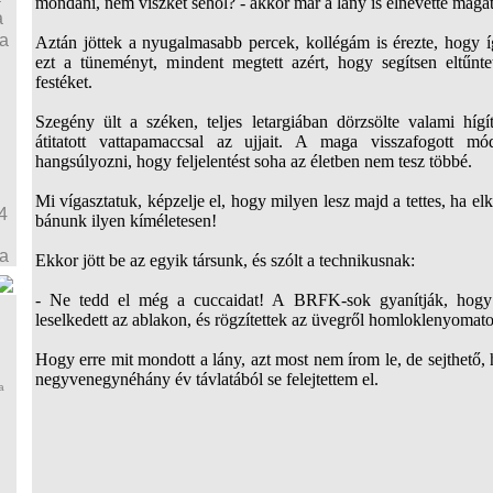
mondani, nem viszket sehol? - akkor már a lány is elnevette magát
a
ja
Aztán jöttek a nyugalmasabb percek, kollégám is érezte, hogy 
ezt a tüneményt, mindent megtett azért, hogy segítsen eltűnte
festéket.
Szegény ült a széken, teljes letargiában dörzsölte valami híg
átitatott vattapamaccsal az ujjait. A maga visszafogott m
hangsúlyozni, hogy feljelentést soha az életben nem tesz többé.
Mi vígasztatuk, képzelje el, hogy milyen lesz majd a tettes, ha el
4
bánunk ilyen kíméletesen!
ja
Ekkor jött be az egyik társunk, és szólt a technikusnak:
- Ne tedd el még a cuccaidat! A BRFK-sok gyanítják, hogy a
leselkedett az ablakon, és rögzítettek az üvegről homloklenyomato
Hogy erre mit mondott a lány, azt most nem írom le, de sejthető
negyvenegynéhány év távlatából se felejtettem el.
a