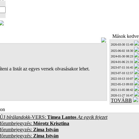
Mások kedven
2026-03-30 15:49
2025-06-02 18:30
2024-05-30 08:23
2024-01-06 21:31
2023-07-15 16:45
teni a listát az egyes versek olvasásakor lehet.
2023-07-10 12:57
2022-10-13 10:07
2022-05-13 09:03
2021-11-05 08:42
2020-11-27 16:47
TOVÁBB
on
ÚJ
bírálandokk
-VERS:
Tímea Lantos
Az egyik fejezet
 fórumbejegyzés:
Mórotz Krisztina
 fórumbejegyzés:
Zima István
 fórumbejegyzés:
Zima István