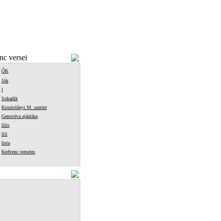
c versei
ŐK
Jók
l
Sokadik
Kosztolányi M. szerint
Genovéva ajánlása
lilis
lili
lista
Kedvenc verseim