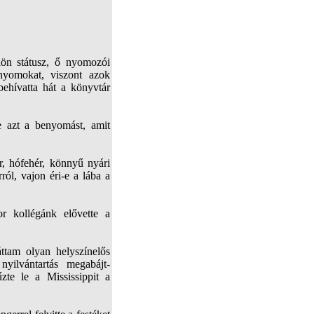
ön státusz, ő nyomozói
jjnyomokat, viszont azok
behívatta hát a könyvtár
e azt a benyomást, amit
őr, hófehér, könnyű nyári
ól, vajon éri-e a lába a
or kollégánk elővette a
ttam olyan helyszínelős
yilvántartás megabájt-
űzte le a Mississippit a