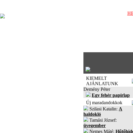
HE
KIEMELT
AJÁNLATUNK
Demény Péter
Egy fehér papírlap
Új maradandokkok
Szilasi Katalin:
A
haldokló
Tamási József:
üvegember
Nemes Máté:
Hűtőhid