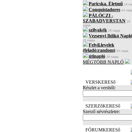
Paricska. Életmű
14 na
Conquistadores
14 napj
PÁLÓCZI -
SZABADVERSTAN
16
napja
szilvakék
19 napja
Vezsenyi Ildikó Napló
22 napja
Felvil.levelek
(feladó:random)
23 napja
útinapló
28 napja
MÉGTÖBB NAPLÓ
BECENÉV
LEFOGLALÁSA
VERSKERESő
Részlet a versből:
SZERZőKERESő
Szerző névrészletre:
FÓRUMKERESő