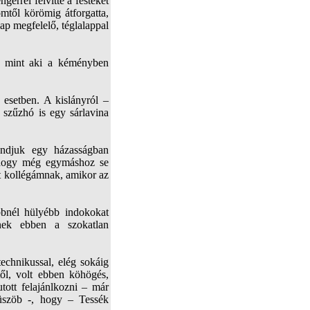
errel felvitte a festéket
mtől körömig átforgatta,
lap megfelelő, téglalappal
i, mint aki a kéményben
 esetben. A kislányról –
 szűzhó is egy sárlavina
ondjuk egy házasságban
 – hogy még egymáshoz se
tt kollégámnak, amikor az
bnél hülyébb indokokat
enek ebben a szokatlan
…
echnikussal, elég sokáig
től, volt ebben köhögés,
tott felajánlkozni – már
üszöb -, hogy – Tessék