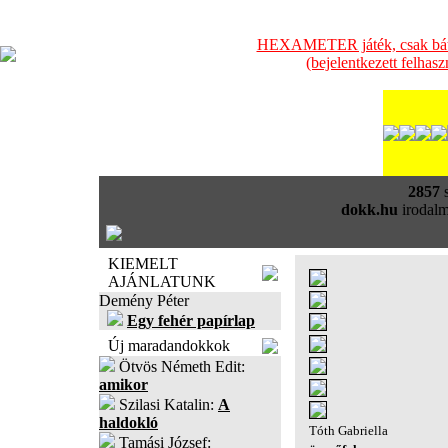
HEXAMETER játék, csak bátra
(bejelentkezett felhas
2857
s
dokk.hu
irodalm
KIEMELT
AJÁNLATUNK
Demény Péter
Egy fehér papírlap
Új maradandokkok
Ötvös Németh Edit:
amikor
Szilasi Katalin:
A
haldokló
Tóth Gabriella
Tamási József: