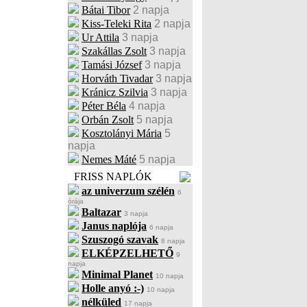
Bátai Tibor
2 napja
Kiss-Teleki Rita
2 napja
Ur Attila
3 napja
Szakállas Zsolt
3 napja
Tamási József
3 napja
Horváth Tivadar
3 napja
Kránicz Szilvia
3 napja
Péter Béla
4 napja
Orbán Zsolt
5 napja
Kosztolányi Mária
5
napja
Nemes Máté
5 napja
FRISS NAPLÓK
az univerzum szélén
6
órája
Baltazar
3 napja
Janus naplója
6 napja
Szuszogó szavak
8 napja
ELKÉPZELHETŐ
9
napja
Minimal Planet
10 napja
Holle anyó :-)
10 napja
nélküled
17 napja