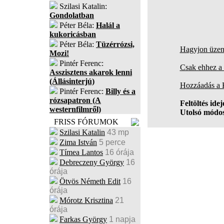
Szilasi Katalin:
Gondolatban
Péter Béla:
Halál a
kukoricásban
Péter Béla:
Tüzérrózsi,
Hagyjon üzene
Mozi!
Pintér Ferenc:
Csak ehhez a 
Asszisztens akarok lenni
(Állásinterjú)
Hozzáadás a
Pintér Ferenc:
Billy és a
rózsapatron (A
Feltöltés idej
westernfilmről)
Utolsó módos
FRISS FÓRUMOK
Szilasi Katalin
43 mp
Zima István
5 perce
Tímea Lantos
16 órája
Debreczeny György
16
órája
Ötvös Németh Edit
16
órája
Mórotz Krisztina
21
órája
Farkas György
1 napja