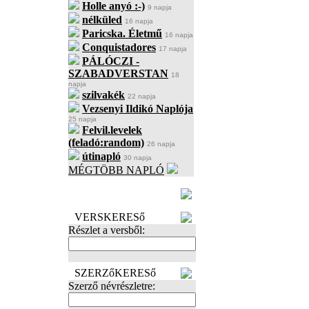
Holle anyó :-)
9 napja
nélküled
16 napja
Paricska. Életmű
16 napja
Conquistadores
17 napja
PÁLÓCZI -
SZABADVERSTAN
18
napja
szilvakék
22 napja
Vezsenyi Ildikó Naplója
25 napja
Felvil.levelek
(feladó:random)
26 napja
útinapló
30 napja
MÉGTÖBB NAPLÓ
BECENÉV
LEFOGLALÁSA
VERSKERESő
Részlet a versből:
SZERZőKERESő
Szerző névrészletre: