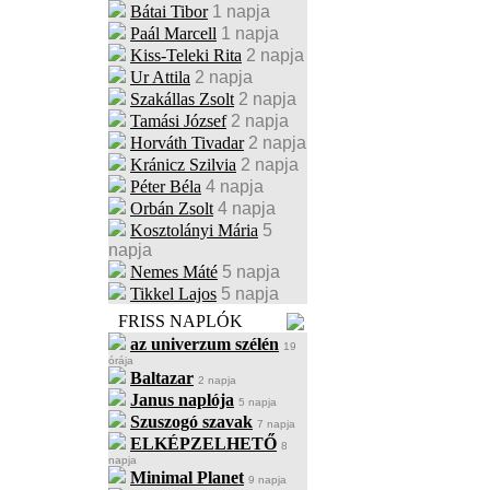
Bátai Tibor
1 napja
Paál Marcell
1 napja
Kiss-Teleki Rita
2 napja
Ur Attila
2 napja
Szakállas Zsolt
2 napja
Tamási József
2 napja
Horváth Tivadar
2 napja
Kránicz Szilvia
2 napja
Péter Béla
4 napja
Orbán Zsolt
4 napja
Kosztolányi Mária
5
napja
Nemes Máté
5 napja
Tikkel Lajos
5 napja
FRISS NAPLÓK
az univerzum szélén
19
órája
Baltazar
2 napja
Janus naplója
5 napja
Szuszogó szavak
7 napja
ELKÉPZELHETŐ
8
napja
Minimal Planet
9 napja