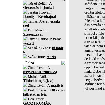
Türjei Zoltán:
A
szóródnak a m
virrasztás bajnokai
nagyszerű na
Jusztin-Horváth
ordítja teletor
Dorottya:
Későhajnal
miközben a su
felébred a bal
Tamási József:
északi
ő is hozzálát 
szél
az elkótyavet
Paál Marcell:
s mivel a fal
Szezonzavar
itt-ott kilapu
Tímea Lantos:
Nyoma
a riska farka 
veszett
talán az nem 
Szakállas Zsolt:
ki lapít
amely visszap
ki.
megindul az é
Szőke Imre:
Anzix
de hadd emés
Prózák
a szemek mos
éppen búcsút i
Zima István:
A
majd többé há
megszokott színek(2.)
azóta is vándo
Molnár Attila:
hegedűszóval k
Tibitebitangó (jav.)
gyűlik a tere
Zima István:
A másik is
jól jön majd a
Pintér Ferenc:
230 éves a
láthatatlan kéz
Béla Péter:
GASZTROMÁK