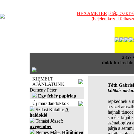
HEXAMETER játék, csak bátra
(bejelentkezett felhas
2857
s
dokk.hu
irodalm
KIEMELT
AJÁNLATUNK
Tóth Gabriel
Demény Péter
kólikás melan
Egy fehér papírlap
repkednek a 
Új maradandokkok
a vizet árasztb
Szilasi Katalin:
A
hajnali táncot 
haldokló
s méla búját 
Tamási József:
szénaboglya al
üvegember
párja a semmi 
Nemes Máté:
Hűtőhideg
mintha soha se