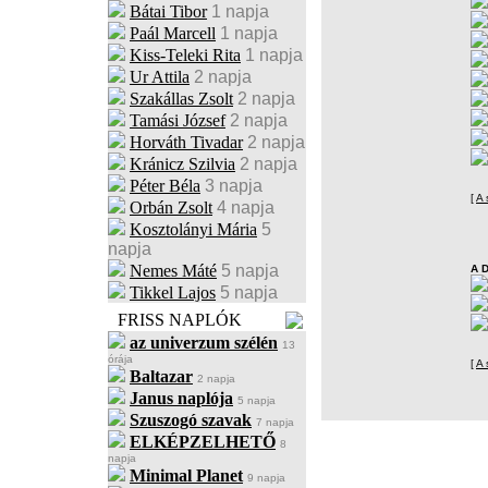
Bátai Tibor
1 napja
Paál Marcell
1 napja
Kiss-Teleki Rita
1 napja
Ur Attila
2 napja
Szakállas Zsolt
2 napja
Tamási József
2 napja
Horváth Tivadar
2 napja
Kránicz Szilvia
2 napja
Péter Béla
3 napja
[
A 
Orbán Zsolt
4 napja
Kosztolányi Mária
5
napja
Nemes Máté
5 napja
A 
Tikkel Lajos
5 napja
FRISS NAPLÓK
az univerzum szélén
13
órája
[
A 
Baltazar
2 napja
Janus naplója
5 napja
Szuszogó szavak
7 napja
ELKÉPZELHETŐ
8
napja
Minimal Planet
9 napja