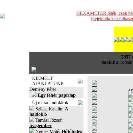
HEXAMETER játék, csak bátra
(bejelentkezett felhas
2857
s
dokk.hu
irodalm
KIEMELT
AJÁNLATUNK
Demény Péter
A 
Egy fehér papírlap
Új maradandokkok
Szilasi Katalin:
A
haldokló
Tamási József:
üvegember
Nemes Máté:
Hűtőhideg