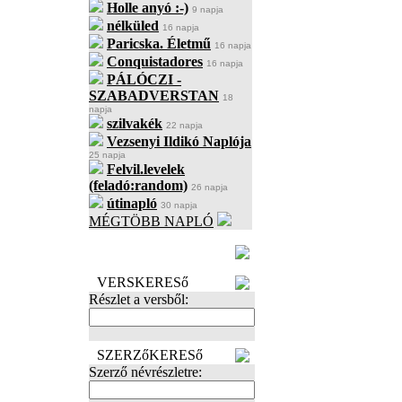
Holle anyó :-)
9 napja
nélküled
16 napja
Paricska. Életmű
16 napja
Conquistadores
16 napja
PÁLÓCZI -
SZABADVERSTAN
18
napja
szilvakék
22 napja
Vezsenyi Ildikó Naplója
25 napja
Felvil.levelek
(feladó:random)
26 napja
útinapló
30 napja
MÉGTÖBB NAPLÓ
BECENÉV
LEFOGLALÁSA
VERSKERESő
Részlet a versből:
SZERZőKERESő
Szerző névrészletre: