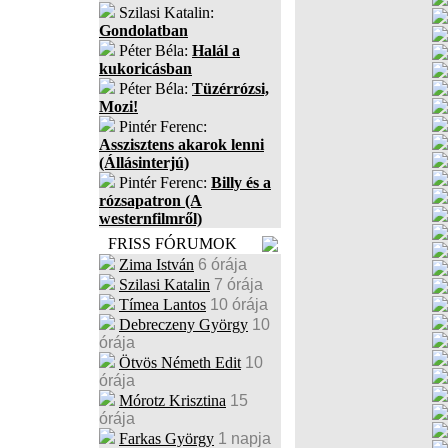
Szilasi Katalin:
Gondolatban
Péter Béla:
Halál a
kukoricásban
Péter Béla:
Tüzérrózsi,
Mozi!
Pintér Ferenc:
Asszisztens akarok lenni
(Állásinterjú)
Pintér Ferenc:
Billy és a
rózsapatron (A
westernfilmről)
FRISS FÓRUMOK
Zima István
6 órája
Szilasi Katalin
7 órája
Tímea Lantos
10 órája
Debreczeny György
10
órája
Ötvös Németh Edit
10
órája
Mórotz Krisztina
15
órája
Farkas György
1 napja