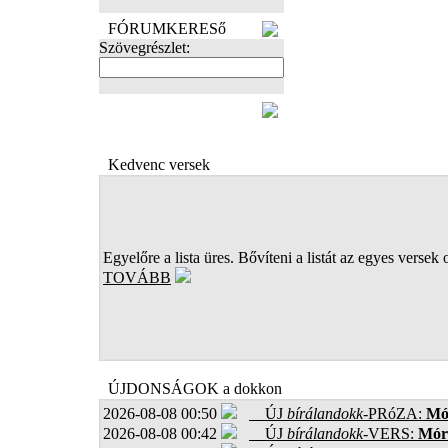
FÓRUMKERESő
Szövegrészlet:
FOTÓK
Kedvenc versek
Egyelőre a lista üres. Bővíteni a listát az egyes versek 
TOVÁBB
ÚJDONSÁGOK a dokkon
2026-08-08 00:50
ÚJ
bírálandokk
-PRóZA:
Mór
2026-08-08 00:42
ÚJ
bírálandokk
-VERS:
Móro