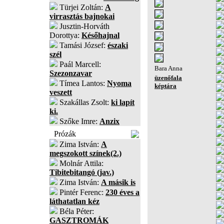
Türjei Zoltán:
A
virrasztás bajnokai
Jusztin-Horváth
Dorottya:
Későhajnal
Tamási József:
északi
szél
Paál Marcell:
Bara Anna
Szezonzavar
üzenőfala
Tímea Lantos:
Nyoma
képtára
veszett
Szakállas Zsolt:
ki lapít
ki.
Szőke Imre:
Anzix
Prózák
Zima István:
A
megszokott színek(2.)
Molnár Attila:
Tibitebitangó (jav.)
Zima István:
A másik is
Pintér Ferenc:
230 éves a
láthatatlan kéz
Béla Péter:
GASZTROMÁK