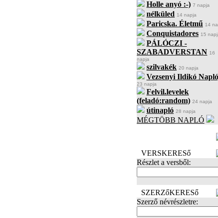
Holle anyó :-)
7 napja
nélküled
14 napja
Paricska. Életmű
14 na
Conquistadores
15 napj
PÁLÓCZI -
SZABADVERSTAN
16
napja
szilvakék
20 napja
Vezsenyi Ildikó Napló
23 napja
Felvil.levelek
(feladó:random)
24 napja
útinapló
28 napja
MÉGTÖBB NAPLÓ
BECENÉV
LEFOGLALÁSA
VERSKERESő
Részlet a versből:
SZERZőKERESő
Szerző névrészletre: