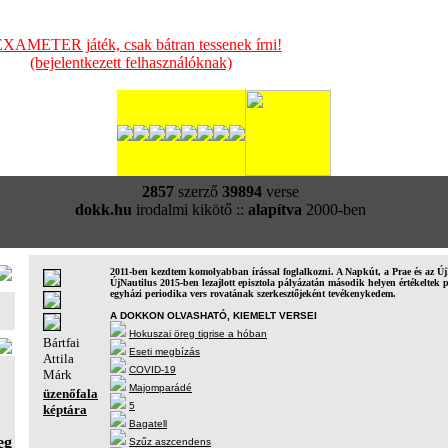
XAMETER játék, csak bátran tessenek írni!
(bejelentkezett felhasználóknak)
2857
szerző
39894
verse
dokk.hu
irodalmi kikötő ::
alapítva
2000-ben
2011-ben kezdtem komolyabban írással foglalkozni. A Napkút, a Prae és az Új
ÚjNautilus 2015-ben lezajlott episztola pályázatán második helyen értékelte
egyházi periodika vers rovatának szerkesztőjeként tevékenykedem.
A DOKKON OLVASHATÓ, KIEMELT VERSEI
Hokuszai öreg tigrise a hóban
Bártfai
Eseti megbízás
Attila
COVID-19
Márk
Majomparádé
üzenőfala
5
képtára
Bagatell
eg
Szűz aszcendens