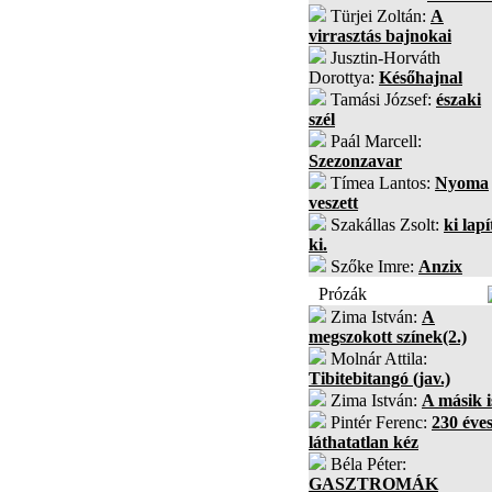
Türjei Zoltán:
A
virrasztás bajnokai
Jusztin-Horváth
Dorottya:
Későhajnal
Tamási József:
északi
szél
Paál Marcell:
Szezonzavar
Tímea Lantos:
Nyoma
veszett
Szakállas Zsolt:
ki lapí
ki.
Szőke Imre:
Anzix
Prózák
Zima István:
A
megszokott színek(2.)
Molnár Attila:
Tibitebitangó (jav.)
Zima István:
A másik i
Pintér Ferenc:
230 éves
láthatatlan kéz
Béla Péter:
GASZTROMÁK