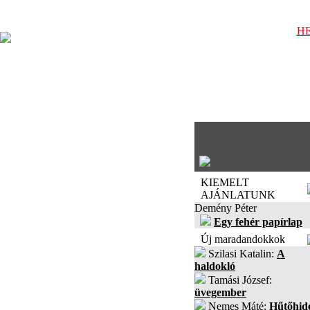
HE
KIEMELT
AJÁNLATUNK
Demény Péter
Egy fehér papírlap
Új maradandokkok
Szilasi Katalin:
A
haldokló
Tamási József:
üvegember
Nemes Máté:
Hűtőhid