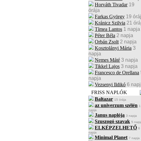
Horváth Tivadar
19
órája
Farkas György
19 órá
Kránicz Szilvia
21 órá
Tímea Lantos
1 napja
Péter Béla
2 napja
Orbán Zsolt
2 napja
Kosztolányi Mária
3
napja
Nemes Máté
3 napja
Tikkel Lajos
3 napja
Francesco de Orellana
napja
Vezsenyi Ildikó
6 nap
FRISS NAPLÓK
Baltazar
15 órája
az univerzum szélén
1
napja
Janus naplója
3 napja
Szuszogó szavak
5 napj
ELKÉPZELHETŐ
6
napja
Minimal Planet
7 napja