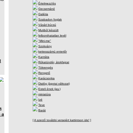
Értelmezz!és
Gecsemáné
Galéria
Szabadon foglak
Vásári búcsú
Mutiból készült
felbonthatatlan levél
"Mini-me"
Szokvány
kettesszámú enteriőr
Kantáta
t
Rókatündér, átokfajzat
Tökrengés
Rengető
Karácsonka
Dialóg (ágotai változat)
Esteli ének (jav.)
miniatúra
Izé
Teve
s
Barát
 a
[
A szerzõ további verseiért kattintson ide!
]