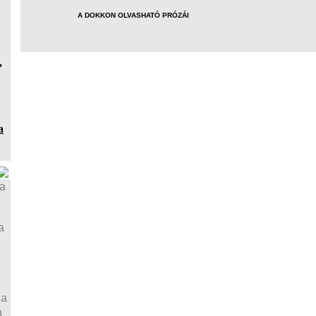
A DOKKON OLVASHATÓ PRÓZÁI
,
a
ja
a
ja
a