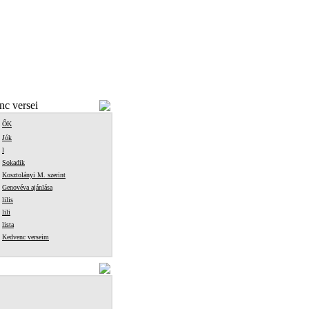
c versei
ŐK
Jók
l
Sokadik
Kosztolányi M. szerint
Genovéva ajánlása
lilis
lili
lista
Kedvenc verseim