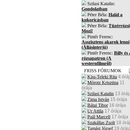
Szilasi Katalin:
Gondolatban
Péter Béla:
Halál a
kukoricásban
Péter Béla:
Tüzérrózsi
Mozi!
Pintér Ferenc:
Asszisztens akarok lenni
(Állásinterjú)
Pintér Ferenc:
Billy és 
rózsapatron (A
westernfilmről)
FRISS FÓRUMOK
Kiss-Teleki Rita
4 órá
Mórotz Krisztina
11
órája
Szilasi Katalin
13 óráj
Zima István
15 órája
Bátai Tibor
16 órája
Ur Attila
17 órája
Paál Marcell
17 órája
Szakállas Zsolt
18 órá
Tamási József
19 óráj