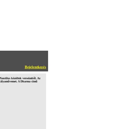
Bejelentkezés
Nautilus közöltek verseimből. Az
k pályaművemet. A Dharma című