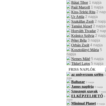
Bátai Tibor
1 napja
Paál Marcell
1 napja
Kiss-Teleki Rita
2 nap
Ur Attila
2 napja
Szakállas Zsolt
2 napj
Tamási József
2 napja
Horváth Tivadar
2 nap
Kránicz Szilvia
2 napj
Péter Béla
3 napja
Orbán Zsolt
4 napja
Kosztolányi Mária
5
napja
Nemes Máté
5 napja
Tikkel Lajos
5 napja
FRISS NAPLÓK
az univerzum szélén
1
órája
Baltazar
2 napja
Janus naplója
5 napja
Szuszogó szavak
7 napj
ELKÉPZELHETŐ
8
napja
Minimal Planet
9 napja