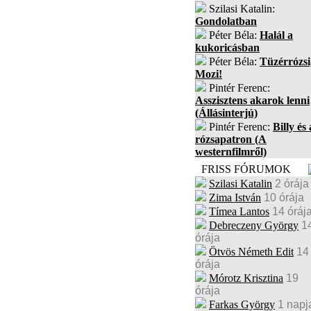
Szilasi Katalin:
Gondolatban
Péter Béla:
Halál a
kukoricásban
Péter Béla:
Tüzérrózsi
Mozi!
Pintér Ferenc:
Asszisztens akarok lenni
(Állásinterjú)
Pintér Ferenc:
Billy és 
rózsapatron (A
westernfilmről)
FRISS FÓRUMOK
Szilasi Katalin
2 órája
Zima István
10 órája
Tímea Lantos
14 óráj
Debreczeny György
1
órája
Ötvös Németh Edit
14
órája
Mórotz Krisztina
19
órája
Farkas György
1 napj