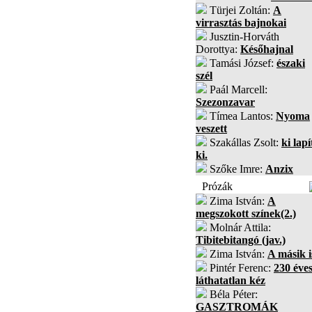
Türjei Zoltán:
A
virrasztás bajnokai
Jusztin-Horváth
Dorottya:
Későhajnal
Tamási József:
északi
szél
Paál Marcell:
Szezonzavar
Tímea Lantos:
Nyoma
veszett
Szakállas Zsolt:
ki lapí
ki.
Szőke Imre:
Anzix
Prózák
Zima István:
A
megszokott színek(2.)
Molnár Attila:
Tibitebitangó (jav.)
Zima István:
A másik i
Pintér Ferenc:
230 éves
láthatatlan kéz
Béla Péter:
GASZTROMÁK