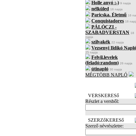
Holle anyó :-)
9 napja
nélküled
16 napja
Paricska. Életmű
16 na
Conquistadores
16 napj
PÁLÓCZI -
SZABADVERSTAN
18
napja
szilvakék
22 napja
Vezsenyi Ildikó Napló
25 napja
Felvil.levelek
(feladó:random)
26 napja
útinapló
30 napja
MÉGTÖBB NAPLÓ
BECENÉV
LEFOGLALÁSA
VERSKERESő
Részlet a versből:
SZERZőKERESő
Szerző névrészletre: