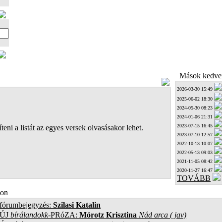
Mások kedven
2026-03-30 15:49
2025-06-02 18:30
2024-05-30 08:23
2024-01-06 21:31
2023-07-15 16:45
teni a listát az egyes versek olvasásakor lehet.
2023-07-10 12:57
2022-10-13 10:07
2022-05-13 09:03
2021-11-05 08:42
2020-11-27 16:47
TOVÁBB
on
 fórumbejegyzés:
Szilasi Katalin
ÚJ
bírálandokk
-PRóZA:
Mórotz Krisztina
Nád arca ( jav)