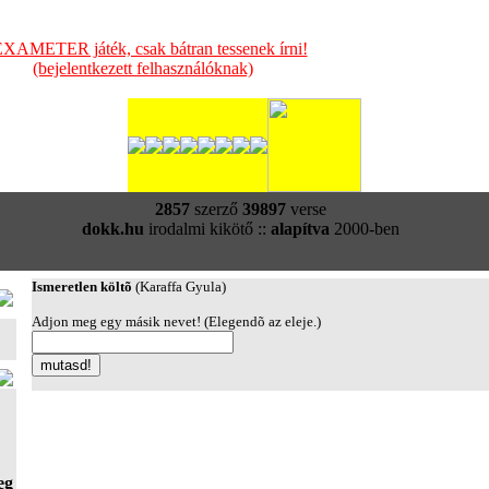
XAMETER játék, csak bátran tessenek írni!
(bejelentkezett felhasználóknak)
2857
szerző
39897
verse
dokk.hu
irodalmi kikötő ::
alapítva
2000-ben
Ismeretlen költõ
(Karaffa Gyula)
Adjon meg egy másik nevet! (Elegendõ az eleje.)
eg