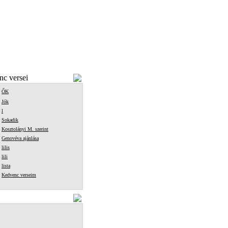
c versei
ŐK
Jók
l
Sokadik
Kosztolányi M. szerint
Genovéva ajánlása
lilis
lili
lista
Kedvenc verseim