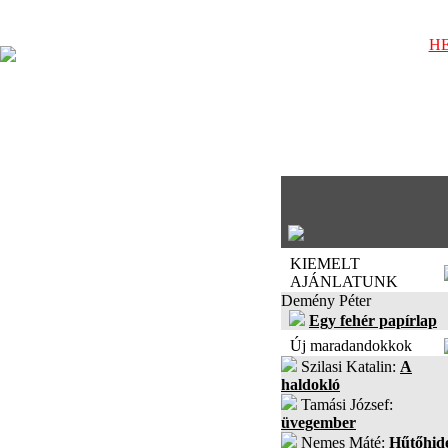
HE
KIEMELT
AJÁNLATUNK
Demény Péter
Egy fehér papírlap
Új maradandokkok
Szilasi Katalin:
A
haldokló
Tamási József:
üvegember
Nemes Máté:
Hűtőhid