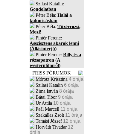
Szilasi Katalin:
Gondolatban
Péter Béla:
Halál a
kukoricásban
Péter Béla:
Tüzérrózsi,
Mozi!
Pintér Ferenc:
Asszisztens akarok lenni
(Állásinterjú)
Pintér Ferenc:
Billy és a
rózsapatron (A
westernfilmről)
FRISS FÓRUMOK
Mórotz Krisztina
4 órája
Szilasi Katalin
6 órája
Zima István
8 órája
Bátai Tibor
9 órája
Ur Attila
10 órája
Paál Marcell
11 órája
Szakállas Zsolt
11 órája
Tamási József
12 órája
Horváth Tivadar
12
órája