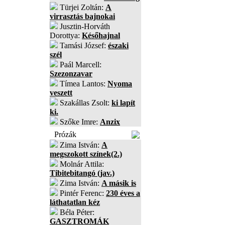
Türjei Zoltán:
A
virrasztás bajnokai
Jusztin-Horváth
Dorottya:
Későhajnal
Tamási József:
északi
szél
Paál Marcell:
Szezonzavar
Tímea Lantos:
Nyoma
veszett
Szakállas Zsolt:
ki lapít
ki.
Szőke Imre:
Anzix
Prózák
Zima István:
A
megszokott színek(2.)
Molnár Attila:
Tibitebitangó (jav.)
Zima István:
A másik is
Pintér Ferenc:
230 éves a
láthatatlan kéz
Béla Péter:
GASZTROMÁK