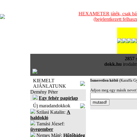
HEXAMETER játék, csak bátra
(bejelentkezett felhas
2857
s
dokk.hu
irodalm
KIEMELT
Ismeretlen költõ
(Karaffa G
AJÁNLATUNK
Adjon meg egy másik nevet! 
Demény Péter
Egy fehér papírlap
Új maradandokkok
Szilasi Katalin:
A
haldokló
Tamási József:
üvegember
Nemes Máté:
Hűtőhideg