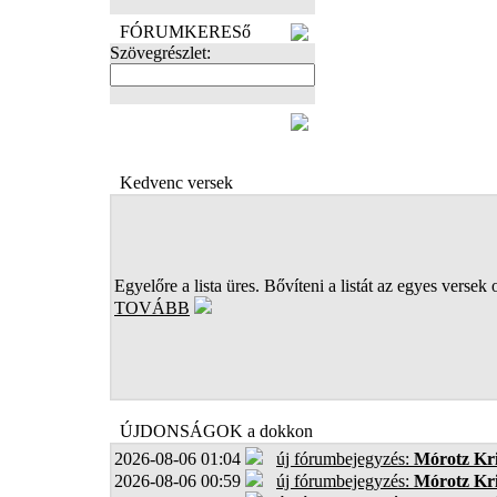
FÓRUMKERESő
Szövegrészlet:
FOTÓK
Kedvenc versek
Egyelőre a lista üres. Bővíteni a listát az egyes versek 
TOVÁBB
ÚJDONSÁGOK a dokkon
2026-08-06 01:04
új fórumbejegyzés:
Mórotz Kri
2026-08-06 00:59
új fórumbejegyzés:
Mórotz Kri