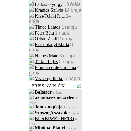
Farkas György
13 órája
Kránicz Szilvia
14 órája
Kiss-Teleki Rita
14
órája
Tímea Lantos
1 napja
Péter Béla
1 napja
Orbán Zsolt
2 napja
Kosztolányi Mária
3
napja
Nemes Máté
3 napja
Tikkel Lajos
3 napja
Francesco de Orellana
4
napja
Vezsenyi Ildikó
6 napja
FRISS NAPLÓK
Baltazar
8 órája
az univerzum szélén
1
napja
Janus naplója
3 napja
Szuszogó szavak
5 napja
ELKÉPZELHETŐ
6
napja
Minimal Planet
7 napja