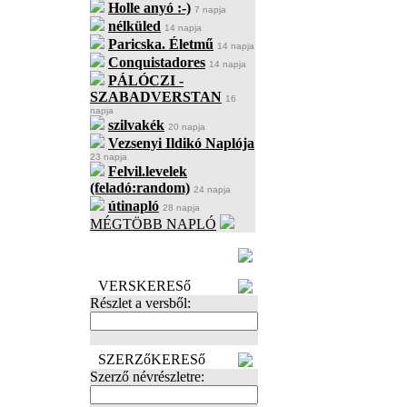
Holle anyó :-)
7 napja
nélküled
14 napja
Paricska. Életmű
14 napja
Conquistadores
14 napja
PÁLÓCZI -
SZABADVERSTAN
16
napja
szilvakék
20 napja
Vezsenyi Ildikó Naplója
23 napja
Felvil.levelek
(feladó:random)
24 napja
útinapló
28 napja
MÉGTÖBB NAPLÓ
BECENÉV
LEFOGLALÁSA
VERSKERESő
Részlet a versből:
SZERZőKERESő
Szerző névrészletre: