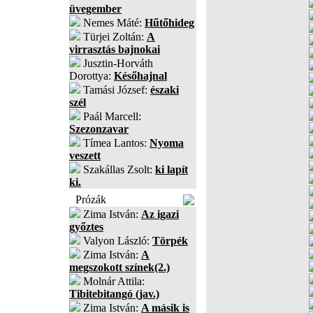
üvegember
Nemes Máté:
Hűtőhideg
Türjei Zoltán:
A
virrasztás bajnokai
Jusztin-Horváth
Dorottya:
Későhajnal
Tamási József:
északi
szél
Paál Marcell:
Szezonzavar
Tímea Lantos:
Nyoma
veszett
Szakállas Zsolt:
ki lapít
ki.
Prózák
Zima István:
Az igazi
győztes
Valyon László:
Törpék
Zima István:
A
megszokott színek(2.)
Molnár Attila:
Tibitebitangó (jav.)
Zima István:
A másik is