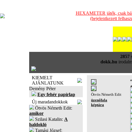
HEXAMETER játék, csak bátra
(bejelentkezett felhas
2857
s
dokk.hu
irodalm
KIEMELT
a
AJÁNLATUNK
Demény Péter
Egy fehér papírlap
Ötvös Németh Edit
üzenőfala
Új maradandokkok
képtára
Ötvös Németh Edit:
amikor
Szilasi Katalin:
A
haldokló
Tamási József: