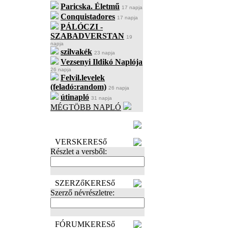
Paricska. Életmű
17 napja
Conquistadores
17 napja
PÁLÓCZI -
SZABADVERSTAN
19
napja
szilvakék
23 napja
Vezsenyi Ildikó Naplója
26 napja
Felvil.levelek
(feladó:random)
26 napja
útinapló
31 napja
MÉGTÖBB NAPLÓ
BECENÉV
LEFOGLALÁSA
VERSKERESő
Részlet a versből:
SZERZőKERESő
Szerző névrészletre:
FÓRUMKERESő