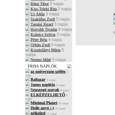
Bátai Tibor
2 napja
Kiss-Teleki Rita
2 napja
Ur Attila
3 napja
Szakállas Zsolt
3 napja
Tamási József
3 napja
Horváth Tivadar
3 napja
[
Kránicz Szilvia
3 napja
Péter Béla
4 napja
Orbán Zsolt
5 napja
Kosztolányi Mária
5
napja
Nemes Máté
5 napja
FRISS NAPLÓK
az univerzum szélén
5
órája
Baltazar
3 napja
Janus naplója
6 napja
Szuszogó szavak
8 napja
ELKÉPZELHETŐ
9
napja
Minimal Planet
10 napja
Holle anyó :-)
10 napja
nélküled
17 napja