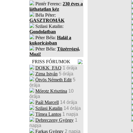
Pintér Ferenc:
230 éves a
láthatatlan kéz
Béla Péter:
GASZTROMÁK
Szilasi Katalin:
Gondolatban
Péter Béla:
Halál a
kukoricásban
Péter Béla:
Tüzérrózsi,
Mozi!
FRISS FÓRUMOK
DOKK_FAQ
1 órája
Zima István
5 órája
Ötvös Németh Edit
5
órája
Mórotz Krisztina
10
órája
Paál Marcell
14 órája
Szilasi Katalin
14 órája
Tímea Lantos
1 napja
Debreczeny György
1
napja
[
Farkas György
2 napja