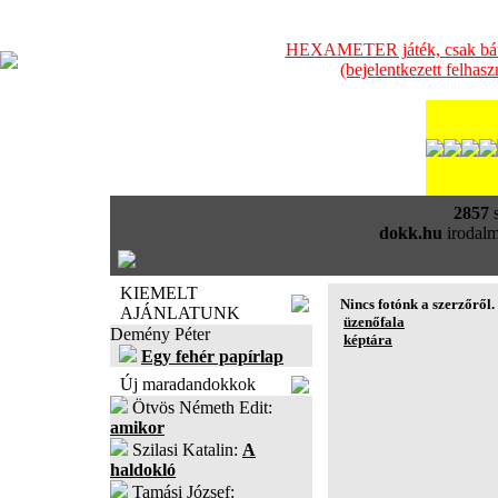
HEXAMETER játék, csak bátra
(bejelentkezett felhas
2857
s
dokk.hu
irodalm
KIEMELT
Nincs fotónk a szerzőről.
AJÁNLATUNK
üzenőfala
Demény Péter
képtára
Egy fehér papírlap
Új maradandokkok
Ötvös Németh Edit:
amikor
Szilasi Katalin:
A
haldokló
Tamási József: