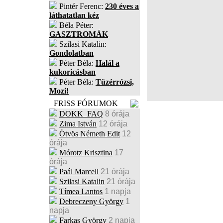
Pintér Ferenc:
230 éves a
láthatatlan kéz
Béla Péter:
GASZTROMÁK
Szilasi Katalin:
Gondolatban
Péter Béla:
Halál a
kukoricásban
Péter Béla:
Tüzérrózsi,
Mozi!
FRISS FÓRUMOK
DOKK_FAQ
8 órája
Zima István
12 órája
Ötvös Németh Edit
12
órája
Mórotz Krisztina
17
órája
Paál Marcell
21 órája
Szilasi Katalin
21 órája
Tímea Lantos
1 napja
Debreczeny György
1
napja
Farkas György
2 napja