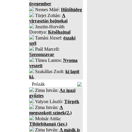
üvegember
Nemes Máté:
Hűtőhideg
Türjei Zoltán:
A
virrasztás bajnokai
Jusztin-Horváth
Dorottya:
Későhajnal
Tamási József:
északi
szél
Paál Marcell:
Szezonzavar
Tímea Lantos:
Nyoma
veszett
Szakállas Zsolt:
ki lapít
ki.
Prózák
Zima István:
Az igazi
győztes
Valyon László:
Törpék
Zima István:
A
megszokott színek(2.)
Molnár Attila:
Tibitebitangó (jav.)
Zima István:
A másik is