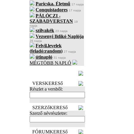
Paricska. Életmű
17 napja
Conquistadores
17 napja
PÁLÓCZI -
SZABADVERSTAN
19
napja
szilvakék
23 napja
Vezsenyi Ildikó Naplója
26 napja
Felvil.levelek
(feladó:random)
27 napja
útinapló
31 napja
MÉGTÖBB NAPLÓ
BECENÉV
LEFOGLALÁSA
VERSKERESő
Részlet a versből:
SZERZőKERESő
Szerző névrészletre:
FÓRUMKERESő