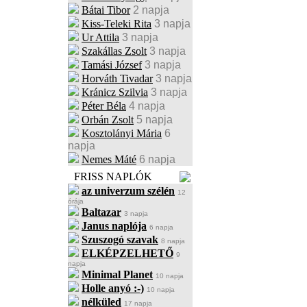
Bátai Tibor
2 napja
Kiss-Teleki Rita
3 napja
Ur Attila
3 napja
Szakállas Zsolt
3 napja
Tamási József
3 napja
Horváth Tivadar
3 napja
Kránicz Szilvia
3 napja
Péter Béla
4 napja
Orbán Zsolt
5 napja
Kosztolányi Mária
6
napja
Nemes Máté
6 napja
FRISS NAPLÓK
az univerzum szélén
12
órája
Baltazar
3 napja
Janus naplója
6 napja
Szuszogó szavak
8 napja
ELKÉPZELHETŐ
9
napja
Minimal Planet
10 napja
Holle anyó :-)
10 napja
nélküled
17 napja