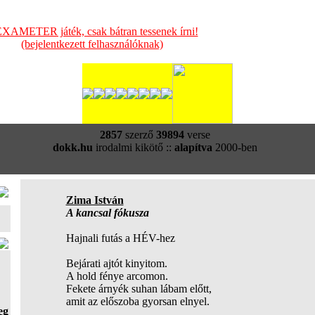
XAMETER játék, csak bátran tessenek írni!
(bejelentkezett felhasználóknak)
2857
szerző
39894
verse
dokk.hu
irodalmi kikötő ::
alapítva
2000-ben
Zima István
A kancsal fókusza
Hajnali futás a HÉV-hez
Bejárati ajtót kinyitom.
A hold fénye arcomon.
Fekete árnyék suhan lábam előtt,
amit az előszoba gyorsan elnyel.
eg