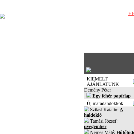
HE
KIEMELT
AJÁNLATUNK
Demény Péter
Egy fehér papírlap
Új maradandokkok
Szilasi Katalin:
A
haldokló
Tamási József:
üvegember
Nemes Máté:
Hűtőhid