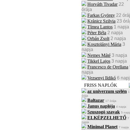
Horváth Tivadar
22
órája
Farkas György
22 órá
Kránicz Szilvia
23 órá
Tímea Lantos
1 napja
Péter Béla
2 napja
Orbán Zsolt
2 napja
Kosztolányi Mária
3
napja
Nemes Máté
3 napja
Tikkel Lajos
3 napja
Francesco de Orellana
napja
Vezsenyi Ildikó
6 nap
FRISS NAPLÓK
az univerzum szélén
1
órája
Baltazar
17 órája
Janus naplója
4 napja
Szuszogó szavak
5 napj
ELKÉPZELHETŐ
7
napja
Minimal Planet
7 napja