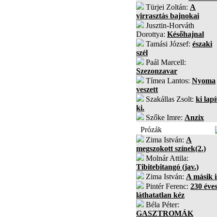
Türjei Zoltán:
A
virrasztás bajnokai
Jusztin-Horváth
Dorottya:
Későhajnal
Tamási József:
északi
szél
Paál Marcell:
Szezonzavar
Tímea Lantos:
Nyoma
veszett
Szakállas Zsolt:
ki lapí
ki.
Szőke Imre:
Anzix
Prózák
Zima István:
A
megszokott színek(2.)
Molnár Attila:
Tibitebitangó (jav.)
Zima István:
A másik i
Pintér Ferenc:
230 éves
láthatatlan kéz
Béla Péter:
GASZTROMÁK