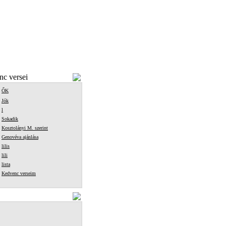
c versei
ŐK
Jók
l
Sokadik
Kosztolányi M. szerint
Genovéva ajánlása
lilis
lili
lista
Kedvenc verseim