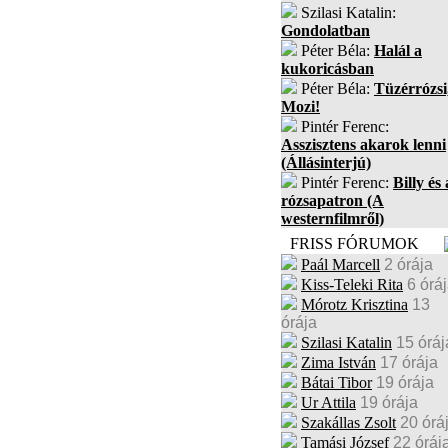
Szilasi Katalin:
Gondolatban
Péter Béla:
Halál a
kukoricásban
Péter Béla:
Tüzérrózsi
Mozi!
Pintér Ferenc:
Asszisztens akarok lenni
(Állásinterjú)
Pintér Ferenc:
Billy és 
rózsapatron (A
westernfilmről)
FRISS FÓRUMOK
Paál Marcell
2 órája
Kiss-Teleki Rita
6 órá
Mórotz Krisztina
13
órája
Szilasi Katalin
15 óráj
Zima István
17 órája
Bátai Tibor
19 órája
Ur Attila
19 órája
Szakállas Zsolt
20 órá
Tamási József
22 óráj