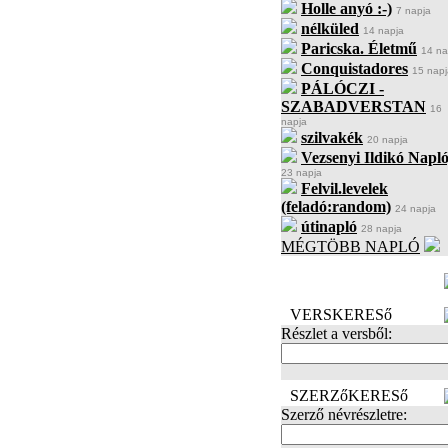
Holle anyó :-)
7 napja
nélküled
14 napja
Paricska. Életmű
14 na
Conquistadores
15 napj
PÁLÓCZI -
SZABADVERSTAN
16
napja
szilvakék
20 napja
Vezsenyi Ildikó Napló
23 napja
Felvil.levelek
(feladó:random)
24 napja
útinapló
28 napja
MÉGTÖBB NAPLÓ
BECENÉV
LEFOGLALÁSA
VERSKERESő
Részlet a versből:
SZERZőKERESő
Szerző névrészletre: