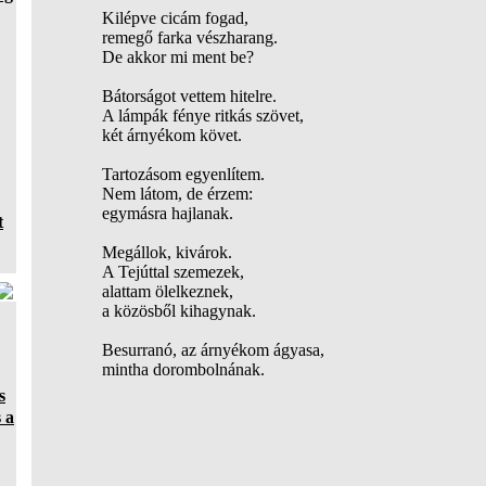
Kilépve cicám fogad,
remegő farka vészharang.
De akkor mi ment be?
Bátorságot vettem hitelre.
A lámpák fénye ritkás szövet,
két árnyékom követ.
Tartozásom egyenlítem.
Nem látom, de érzem:
egymásra hajlanak.
t
Megállok, kivárok.
A Tejúttal szemezek,
alattam ölelkeznek,
a közösből kihagynak.
Besurranó, az árnyékom ágyasa,
mintha dorombolnának.
s
 a