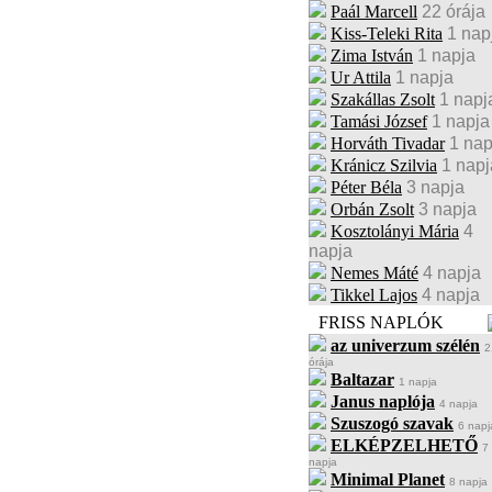
Paál Marcell
22 órája
Kiss-Teleki Rita
1 nap
Zima István
1 napja
Ur Attila
1 napja
Szakállas Zsolt
1 napj
Tamási József
1 napja
Horváth Tivadar
1 nap
Kránicz Szilvia
1 napj
Péter Béla
3 napja
Orbán Zsolt
3 napja
Kosztolányi Mária
4
napja
Nemes Máté
4 napja
Tikkel Lajos
4 napja
FRISS NAPLÓK
az univerzum szélén
2
órája
Baltazar
1 napja
Janus naplója
4 napja
Szuszogó szavak
6 napj
ELKÉPZELHETŐ
7
napja
Minimal Planet
8 napja