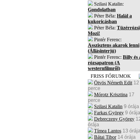
Szilasi Katalin:
Gondolatban
Péter Béla:
Halál a
kukoricásban
Péter Béla:
Tüzérrózsi
Mozi!
Pintér Ferenc:
Asszisztens akarok lenni
(Állásinterjú)
Pintér Ferenc:
Billy és 
rózsapatron (A
westernfilmről)
FRISS FÓRUMOK
Ötvös Németh Edit
12
perce
Mórotz Krisztina
17
perce
Szilasi Katalin
9 órája
Farkas György
9 óráj
Debreczeny György
1
órája
Tímea Lantos
13 óráj
Bátai Tibor
14 órája