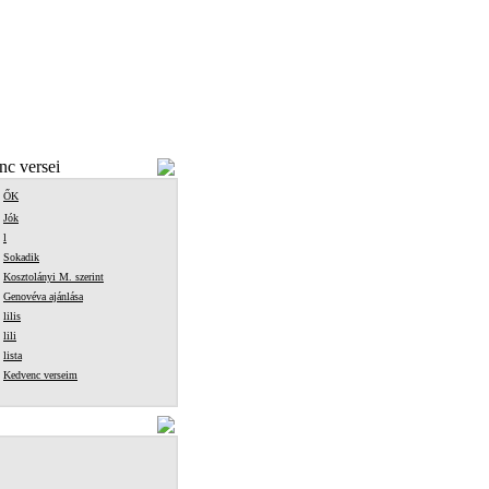
c versei
ŐK
Jók
l
Sokadik
Kosztolányi M. szerint
Genovéva ajánlása
lilis
lili
lista
Kedvenc verseim