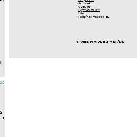
¡
Közjáték I.
¡
Gyûlölet
¡
Egymás mellett
¡
Hiba
¡
Felszínes mélység III.
A DOKKON OLVASHATÓ PRÓZÁI
t
s
 a