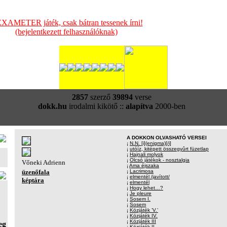
XAMETER játék, csak bátran tessenek írni!
(bejelentkezett felhasználóknak)
2857
szerző
39894
verse
dokk.hu
irodalmi kikötő ::
alapítva
2000-ben
A DOKKON OLVASHATÓ VERSEI
¡
N.N. [i](enigma)[/i]
¡
utóíz, kitépett összegyûrt füzetlap
¡
Hajnali molyok
¡
Olcsó játékok - nosztalgia
Vőneki Adrienn
¡
Ama éjszaka
üzenőfala
¡
Lacrimosa
¡
elmentél /javított/
képtára
¡
elmentél
¡
Hogy lehet…?
¡
Je pleure
¡
Sosem I.
¡
Sosem
¡
Közjáték ’V.’
¡
Közjáték IV.
¡
Közjáték III
eg
¡
Közjáték II.