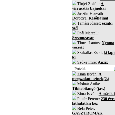
Türjei Zoltán:
A
virrasztás bajnokai
Jusztin-Horváth
Dorottya:
Későhajnal
Tamási József:
északi
szél
Paál Marcell:
Szezonzavar
Tímea Lantos:
Nyoma
veszett
Szakállas Zsolt:
ki lapí
ki.
Szőke Imre:
Anzix
Prózák
Zima István:
A
megszokott színek(2.)
Molnár Attila:
Tibitebitangó (jav.)
Zima István:
A másik i
Pintér Ferenc:
230 éves
láthatatlan kéz
Béla Péter:
GASZTROMÁK