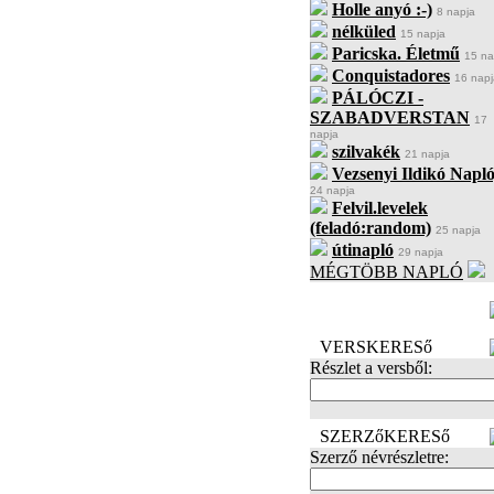
Holle anyó :-)
8 napja
nélküled
15 napja
Paricska. Életmű
15 na
Conquistadores
16 napj
PÁLÓCZI -
SZABADVERSTAN
17
napja
szilvakék
21 napja
Vezsenyi Ildikó Napló
24 napja
Felvil.levelek
(feladó:random)
25 napja
útinapló
29 napja
MÉGTÖBB NAPLÓ
BECENÉV
LEFOGLALÁSA
VERSKERESő
Részlet a versből:
SZERZőKERESő
Szerző névrészletre: