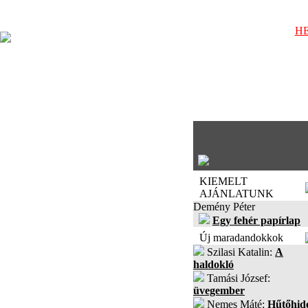
HE
KIEMELT
AJÁNLATUNK
Demény Péter
Egy fehér papírlap
Új maradandokkok
Szilasi Katalin:
A
haldokló
Tamási József:
üvegember
Nemes Máté:
Hűtőhid