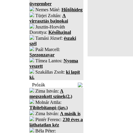
üvegember
Nemes Máté:
Hűtőhideg
Türjei Zoltán:
A
virrasztás bajnokai
Jusztin-Horváth
Dorottya:
Későhajnal
Tamási József:
északi
szél
Paál Marcell:
Szezonzavar
Tímea Lantos:
Nyoma
veszett
Szakállas Zsolt:
ki lapít
ki.
Prózák
Zima István:
A
megszokott színek(2.)
Molnár Attila:
Tibitebitangó (jav.)
Zima István:
A másik is
Pintér Ferenc:
230 éves a
láthatatlan kéz
Béla Péter: