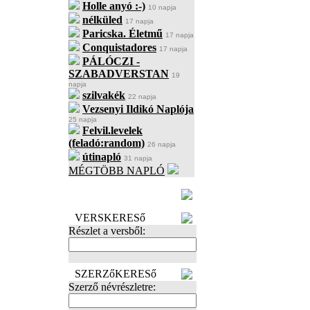
Holle anyó :-)
10 napja
nélküled
17 napja
Paricska. Életmű
17 napja
Conquistadores
17 napja
PÁLÓCZI -
SZABADVERSTAN
19
napja
szilvakék
22 napja
Vezsenyi Ildikó Naplója
25 napja
Felvil.levelek
(feladó:random)
26 napja
útinapló
31 napja
MÉGTÖBB NAPLÓ
BECENÉV
LEFOGLALÁSA
VERSKERESő
Részlet a versből:
SZERZőKERESő
Szerző névrészletre: