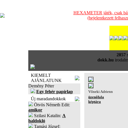
HEXAMETER játék, csak bátra
(bejelentkezett felhas
2857
s
dokk.hu
irodalm
KIEMELT
AJÁNLATUNK
Demény Péter
Egy fehér papírlap
Vőneki Adrienn
üzenőfala
Új maradandokkok
képtára
Ötvös Németh Edit:
amikor
Szilasi Katalin:
A
haldokló
Tamási József: