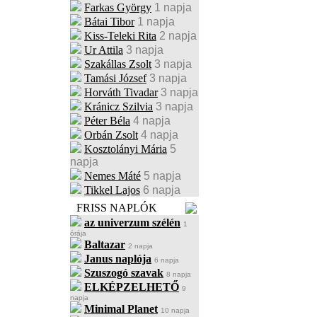
Farkas György
1 napja
Bátai Tibor
1 napja
Kiss-Teleki Rita
2 napja
Ur Attila
3 napja
Szakállas Zsolt
3 napja
Tamási József
3 napja
Horváth Tivadar
3 napja
Kránicz Szilvia
3 napja
Péter Béla
4 napja
Orbán Zsolt
4 napja
Kosztolányi Mária
5
napja
Nemes Máté
5 napja
Tikkel Lajos
6 napja
FRISS NAPLÓK
az univerzum szélén
1
órája
Baltazar
2 napja
Janus naplója
6 napja
Szuszogó szavak
8 napja
ELKÉPZELHETŐ
9
napja
Minimal Planet
10 napja