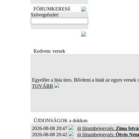
FÓRUMKERESő
Szövegrészlet:
FOTÓK
Kedvenc versek
Egyelőre a lista üres. Bővíteni a listát az egyes versek 
TOVÁBB
ÚJDONSÁGOK a dokkon
2026-08-08 20:47
új fórumbejegyzés:
Zima Istvá
2026-08-08 20:42
új fórumbejegyzés:
Ötvös Ném