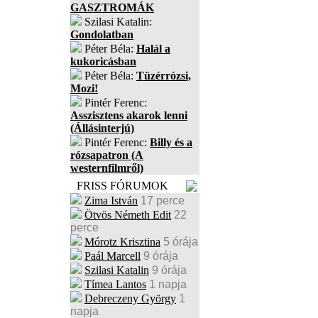
GASZTROMÁK
Szilasi Katalin:
Gondolatban
Péter Béla:
Halál a
kukoricásban
Péter Béla:
Tüzérrózsi,
Mozi!
Pintér Ferenc:
Asszisztens akarok lenni
(Állásinterjú)
Pintér Ferenc:
Billy és a
rózsapatron (A
westernfilmről)
FRISS FÓRUMOK
Zima István
17 perce
Ötvös Németh Edit
22
perce
Mórotz Krisztina
5 órája
Paál Marcell
9 órája
Szilasi Katalin
9 órája
Tímea Lantos
1 napja
Debreczeny György
1
napja