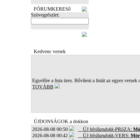
FÓRUMKERESő
Szövegrészlet:
FOTÓK
Kedvenc versek
Egyelőre a lista üres. Bővíteni a listát az egyes versek 
TOVÁBB
ÚJDONSÁGOK a dokkon
2026-08-08 00:50
ÚJ
bírálandokk
-PRóZA:
Mór
2026-08-08 00:42
ÚJ
bírálandokk
-VERS:
Móro