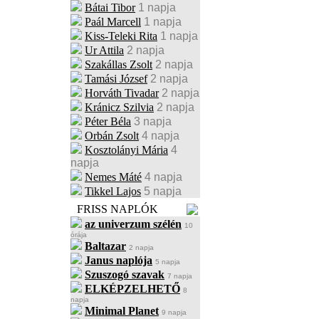
Bátai Tibor
1 napja
Paál Marcell
1 napja
Kiss-Teleki Rita
1 napja
Ur Attila
2 napja
Szakállas Zsolt
2 napja
Tamási József
2 napja
Horváth Tivadar
2 napja
Kránicz Szilvia
2 napja
Péter Béla
3 napja
Orbán Zsolt
4 napja
Kosztolányi Mária
4
napja
Nemes Máté
4 napja
Tikkel Lajos
5 napja
FRISS NAPLÓK
az univerzum szélén
10
órája
Baltazar
2 napja
Janus naplója
5 napja
Szuszogó szavak
7 napja
ELKÉPZELHETŐ
8
napja
Minimal Planet
9 napja