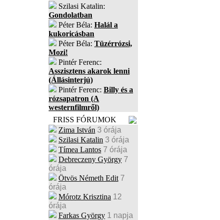
Szilasi Katalin:
Gondolatban
Péter Béla:
Halál a
kukoricásban
Péter Béla:
Tüzérrózsi,
Mozi!
Pintér Ferenc:
Asszisztens akarok lenni
(Állásinterjú)
Pintér Ferenc:
Billy és a
rózsapatron (A
westernfilmről)
FRISS FÓRUMOK
Zima István
3 órája
Szilasi Katalin
3 órája
Tímea Lantos
7 órája
Debreczeny György
7
órája
Ötvös Németh Edit
7
órája
Mórotz Krisztina
12
órája
Farkas György
1 napja