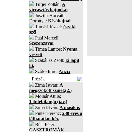
Türjei Zoltán:
A
virrasztás bajnokai
Jusztin-Horváth
Dorottya:
Későhajnal
Tamási József:
északi
szél
Paál Marcell:
Szezonzavar
Tímea Lantos:
Nyoma
veszett
Szakállas Zsolt:
ki lapít
ki.
Szőke Imre:
Anzix
Prózák
Zima István:
A
megszokott színek(2.)
Molnár Attila:
Tibitebitangó (jav.)
Zima István:
A másik is
Pintér Ferenc:
230 éves a
láthatatlan kéz
Béla Péter:
GASZTROMÁK