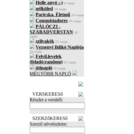
Holle anyó :-)
9 napja
nélküled
16 napja
Paricska. Életmű
16 napja
Conquistadores
16 napja
PÁLÓCZI -
SZABADVERSTAN
18
napja
szilvakék
22 napja
Vezsenyi Ildikó Naplója
25 napja
Felvil.levelek
(feladó:random)
25 napja
útinapló
30 napja
MÉGTÖBB NAPLÓ
BECENÉV
LEFOGLALÁSA
VERSKERESő
Részlet a versből:
SZERZőKERESő
Szerző névrészletre: