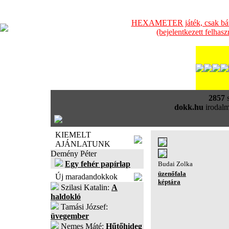
HEXAMETER játék, csak bátra
(bejelentkezett felhas
2857
s
dokk.hu
irodalm
KIEMELT
AJÁNLATUNK
Demény Péter
Egy fehér papírlap
Budai Zolka
üzenőfala
Új maradandokkok
képtára
Szilasi Katalin:
A
haldokló
Tamási József:
üvegember
Nemes Máté:
Hűtőhideg