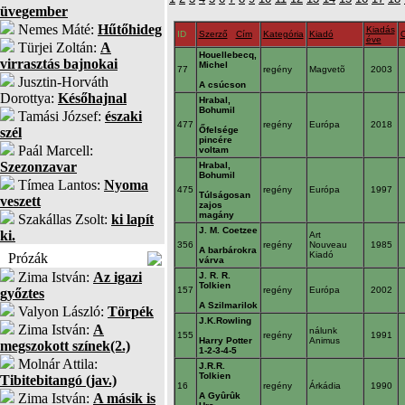
üvegember
Nemes Máté:
Hűtőhideg
Kiadás
ID
Szerző
Cím
Kategória
Kiadó
O
éve
Türjei Zoltán:
A
Houellebecq,
virrasztás bajnokai
Michel
77
regény
Magvetõ
2003
Jusztin-Horváth
A csúcson
Dorottya:
Későhajnal
Hrabal,
Bohumil
Tamási József:
északi
477
regény
Európa
2018
szél
Őfelsége
pincére
Paál Marcell:
voltam
Szezonzavar
Hrabal,
Bohumil
Tímea Lantos:
Nyoma
475
regény
Európa
1997
Túlságosan
veszett
zajos
magány
Szakállas Zsolt:
ki lapít
J. M. Coetzee
ki.
Art
356
regény
Nouveau
1985
A barbárokra
Kiadó
Prózák
várva
Zima István:
Az igazi
J. R. R.
Tolkien
157
regény
Európa
2002
győztes
A Szilmarilok
Valyon László:
Törpék
J.K.Rowling
Zima István:
A
nálunk
155
regény
1991
Harry Potter
Animus
megszokott színek(2.)
1-2-3-4-5
Molnár Attila:
J.R.R.
Tolkien
Tibitebitangó (jav.)
16
regény
Árkádia
1990
Zima István:
A másik is
A Gyûrûk