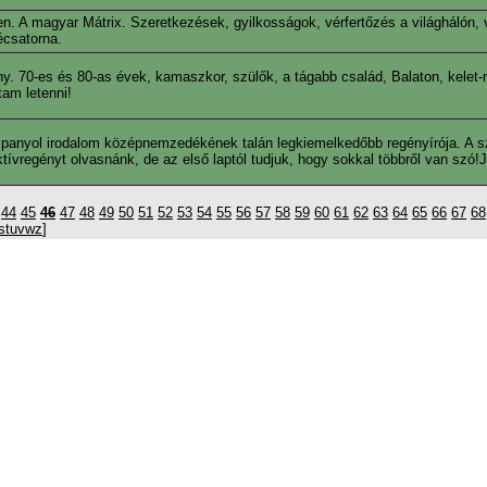
. A magyar Mátrix. Szeretkezések, gyilkosságok, vérfertőzés a világhálón, 
écsatorna.
ny. 70-es és 80-as évek, kamaszkor, szülők, a tágabb család, Balaton, kelet
am letenni!
spanyol irodalom középnemzedékének talán legkiemelkedőbb regényírója. A s
tívregényt olvasnánk, de az első laptól tudjuk, hogy sokkal többről van szó!J
44
45
46
47
48
49
50
51
52
53
54
55
56
57
58
59
60
61
62
63
64
65
66
67
68
s
t
u
v
w
z
]