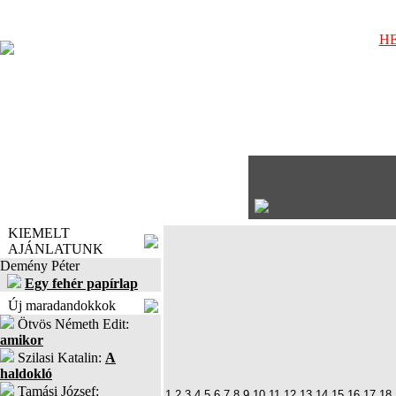
HE
KIEMELT
AJÁNLATUNK
Demény Péter
Egy fehér papírlap
Új maradandokkok
Ötvös Németh Edit:
amikor
Szilasi Katalin:
A
haldokló
Tamási József:
1
2
3
4
5
6
7
8
9
10
11
12
13
14
15
16
17
18