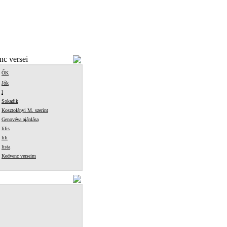
c versei
ŐK
Jók
l
Sokadik
Kosztolányi M. szerint
Genovéva ajánlása
lilis
lili
lista
Kedvenc verseim