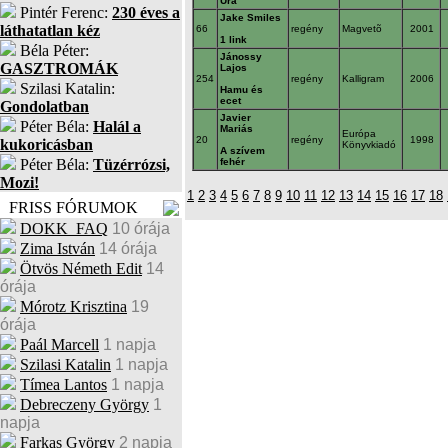
Ura
Pintér Ferenc:
230 éves a
Jake Smiles
láthatatlan kéz
66
regény
Magvetõ
2001
1 link
Béla Péter:
Jánossy
GASZTROMÁK
Lajos
254
regény
Kalligram
2006
Szilasi Katalin:
Hamu és
ecet
Gondolatban
Javier
Péter Béla:
Halál a
Mariás
Európa
20
regény
1998
kukoricásban
Könyvkiadó
A szívem
Péter Béla:
Tüzérrózsi,
fehér
Mozi!
1
2
3
4
5
6
7
8
9
10
11
12
13
14
15
16
17
18
FRISS FÓRUMOK
DOKK_FAQ
10 órája
Zima István
14 órája
Ötvös Németh Edit
14
órája
Mórotz Krisztina
19
órája
Paál Marcell
1 napja
Szilasi Katalin
1 napja
Tímea Lantos
1 napja
Debreczeny György
1
napja
Farkas György
2 napja