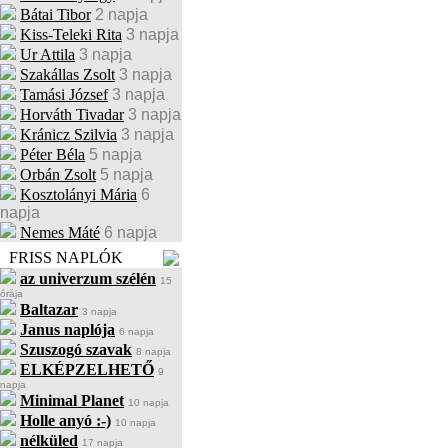
Bátai Tibor
2 napja
Kiss-Teleki Rita
3 napja
Ur Attila
3 napja
Szakállas Zsolt
3 napja
Tamási József
3 napja
Horváth Tivadar
3 napja
Kránicz Szilvia
3 napja
Péter Béla
5 napja
Orbán Zsolt
5 napja
Kosztolányi Mária
6
napja
Nemes Máté
6 napja
FRISS NAPLÓK
az univerzum szélén
15
órája
Baltazar
3 napja
Janus naplója
6 napja
Szuszogó szavak
8 napja
ELKÉPZELHETŐ
9
napja
Minimal Planet
10 napja
Holle anyó :-)
10 napja
nélküled
17 napja