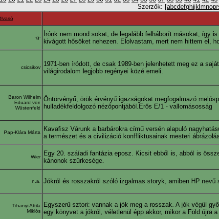
Szerzők: [
a
b
c
d
e
f
g
h
i
j
k
l
m
n
o
p
r
lvasó
Írónk nem mond sokat, de legalább felháborít másokat; így is 
-g-
kivágott hősöket nehezen. Elolvastam, mert nem hittem el, ho
1971-ben íródott, de csak 1989-ben jelenhetett meg ez a sajá
csicsikov
világirodalom legjobb regényei közé emeli.
Baron Wilhelm
Öntörvényű, örök érvényű igazságokat megfogalmazó melóspróz
Eduard von
hulladékfeldolgozó nézőpontjából.Erős E/1 - vallomásosság
Wüstenfeld
Kavafisz Várunk a barbárokra című versén alapuló nagyhatású
Pap-Klára Márta
a természet és a civilizáció konffliktusainak mesteri ábráz
Egy 20. száíadi fantázia eposz. Kicsit ebből is, abból is öss
Wier
kánonok szürkesége.
Jókról és rosszakról szóló izgalmas storyk, amiben HP nevű 
n.a.
Egyszerű sztori: vannak a jók meg a rosszak. A jók végül győ
Tihanyi Attila
Miklós
egy könyvet a jókról, véletlenül épp akkor, mikor a Föld újra