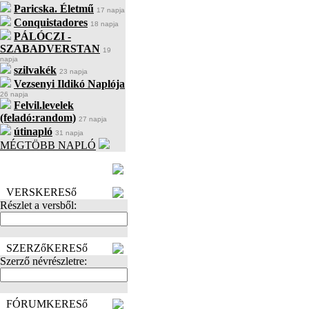
Paricska. Életmű
17 napja
Conquistadores
18 napja
PÁLÓCZI -
SZABADVERSTAN
19
napja
szilvakék
23 napja
Vezsenyi Ildikó Naplója
26 napja
Felvil.levelek
(feladó:random)
27 napja
útinapló
31 napja
MÉGTÖBB NAPLÓ
BECENÉV
LEFOGLALÁSA
VERSKERESő
Részlet a versből:
SZERZőKERESő
Szerző névrészletre:
FÓRUMKERESő