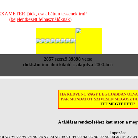
XAMETER játék, csak bátran tessenek írni!
(bejelentkezett felhasználóknak)
2857
szerző
39898
verse
dokk.hu
irodalmi kikötő ::
alapítva
2000-ben
HA KEDVENC VAGY LEGÚJABBAN OLV
PÁR MONDATOT SZÍVESEN MEGOSZTAN
ITT MEGTEHETI
!
A táblázat rendezéséhez kattintson a meg
Lapozás:
19
20
21
22
23
24
25
26
27
28
29
30
31
32
33
34
35
36
37
38
39
40
41
42
43