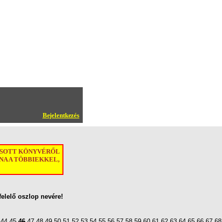
Bejelentkezés
ASOTT KÖNYVÉRŐL
A A TÖBBIEKKEL,
felelő oszlop nevére!
44
45
46
47
48
49
50
51
52
53
54
55
56
57
58
59
60
61
62
63
64
65
66
67
68