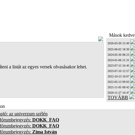
Mások kedven
2026-03-30 15:49
2025-06-02 18:30
2024-05-30 08:23
2024-01-06 21:31
2023-07-15 16:45
teni a listát az egyes versek olvasásakor lehet.
2023-07-10 12:57
2022-10-13 10:07
2022-05-13 09:03
2021-11-05 08:42
2020-11-27 16:47
TOVÁBB
on
pló: az univerzum szélén
 fórumbejegyzés:
DOKK_FAQ
 fórumbejegyzés:
DOKK_FAQ
 fórumbejegyzés:
Zima István