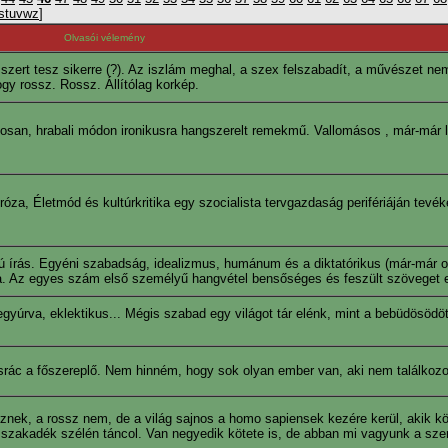
s
t
u
v
w
z
]
Olvasói vélemény
szert tesz sikerre (?). Az iszlám meghal, a szex felszabadít, a művészet nem
gy rossz. Rossz. Állítólag korkép.
tosan, hrabali módon ironikusra hangszerelt remekmű. Vallomásos , már-már lí
a, Életmód és kultúrkritika egy szocialista tervgazdaság perifériáján tevé
 írás. Egyéni szabadság, idealizmus, humánum és a diktatórikus (már-már or
oláa. Az egyes szám első személyű hangvétel bensőséges és feszült szöveget
zegyúrva, eklektikus... Mégis szabad egy világot tár elénk, mint a bebüdösödö
srác a főszereplő. Nem hinném, hogy sok olyan ember van, aki nem találkozo
znek, a rossz nem, de a világ sajnos a homo sapiensek kezére kerül, akik kö
 a szakadék szélén táncol. Van negyedik kötete is, de abban mi vagyunk a sze