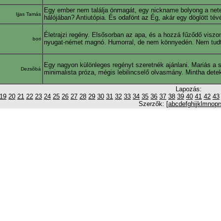
Egy ember nem találja önmagát, egy nickname bolyong a neten
Ijjas Tamás
hálójában? Antiutópia. És odafönt az Ég, akár egy döglött tév
Életrajzi regény. Elsősorban az apa, és a hozzá fűződő viszo
bori
nyugat-német magnó. Humorral, de nem könnyedén. Nem tudt
Egy nagyon különleges regényt szeretnék ajánlani. Mariás a 
Dezsõbá
minimalista próza, mégis lebilincselő olvasmány. Mintha detek
Lapozás:
19
20
21
22
23
24
25
26
27
28
29
30
31
32
33
34
35
36
37
38
39
40
41
42
43
Szerzők: [
a
b
c
d
e
f
g
h
i
j
k
l
m
n
o
p
r