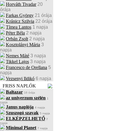
Horváth Tivadar
20
órája
Farkas György
21 órája
Kránicz Szilvia
22 órája
Tímea Lantos
1 napja
Péter Béla
2 napja
Orbán Zsolt
2 napja
Kosztolányi Mária
3
napja
Nemes Máté
3 napja
Tikkel Lajos
3 napja
Francesco de Orellana
5
napja
Vezsenyi Ildikó
6 napja
FRISS NAPLÓK
Baltazar
16 órája
az univerzum szélén
1
napja
Janus naplója
4 napja
Szuszogó szavak
5 napja
ELKÉPZELHETŐ
7
napja
Minimal Planet
7 napja