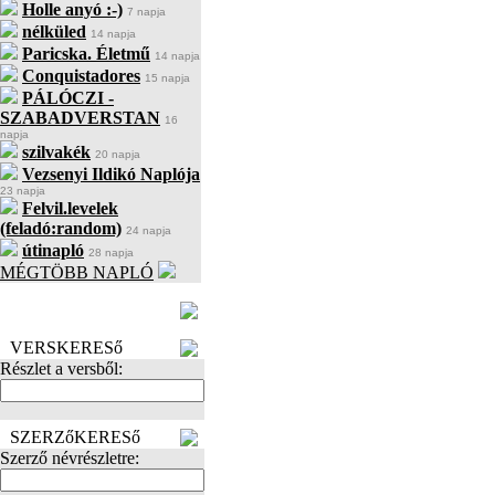
Holle anyó :-)
7 napja
nélküled
14 napja
Paricska. Életmű
14 napja
Conquistadores
15 napja
PÁLÓCZI -
SZABADVERSTAN
16
napja
szilvakék
20 napja
Vezsenyi Ildikó Naplója
23 napja
Felvil.levelek
(feladó:random)
24 napja
útinapló
28 napja
MÉGTÖBB NAPLÓ
BECENÉV
LEFOGLALÁSA
VERSKERESő
Részlet a versből:
SZERZőKERESő
Szerző névrészletre: