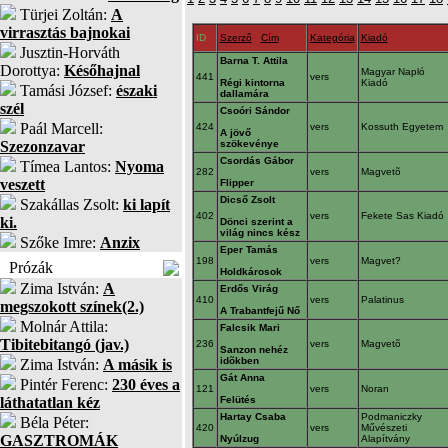
Türjei Zoltán:
A
virrasztás bajnokai
ID
Szerző
Cím
Kategória
Kiadó
Jusztin-Horváth
Barna T. Attila
Dorottya:
Későhajnal
Magyar Napló
441
vers
Régi kintorna
Kiadó
Tamási József:
északi
dallamára
szél
Csoóri Sándor
Paál Marcell:
424
vers
Kossuth Egyetem
A jövő
Szezonzavar
szökevénye
Csordás Gábor
Tímea Lantos:
Nyoma
282
vers
Magvetõ
veszett
Flipper
Dicső Zsolt
Szakállas Zsolt:
ki lapít
402
vers
Fekete Sas Kiadó
ki.
Dönci szerint a
világ nincs kész
Szőke Imre:
Anzix
Eper Tamás
198
vers
Magvet?
Prózák
Holdkárosok
Zima István:
A
Erdős Virág
410
vers
Palatinus
megszokott színek(2.)
A Trabantfejű Nő
Molnár Attila:
Falcsik Mari
Tibitebitangó (jav.)
236
vers
Magvetõ
Sanzon nehéz
idõkben
Zima István:
A másik is
Gát Anna
Pintér Ferenc:
230 éves a
121
vers
Noran
láthatatlan kéz
Felütés
Hartay Csaba
Podmaniczky
Béla Péter:
420
vers
Művészeti
GASZTROMÁK
Nyúlzug
Alapítvány