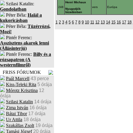
Henri Michaux
Szilasi Katalin:
248
vers
Európa
Gondolatban
Nyugodjék
lázadásban
Péter Béla:
Halál a
kukoricásban
1
2
3
4
5
6
7
8
9
10
11
12
13
14
15
16
17
18
Péter Béla:
Tüzérrózsi,
Mozi!
Pintér Ferenc:
Asszisztens akarok lenni
(Állásinterjú)
Pintér Ferenc:
Billy és a
rózsapatron (A
westernfilmről)
FRISS FÓRUMOK
Paál Marcell
43 perce
Kiss-Teleki Rita
5 órája
Mórotz Krisztina
12
órája
Szilasi Katalin
14 órája
Zima István
16 órája
Bátai Tibor
17 órája
Ur Attila
18 órája
Szakállas Zsolt
19 órája
Tamási József
20 órája