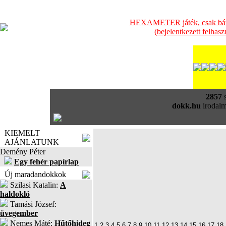
HEXAMETER játék, csak bátra
(bejelentkezett felhas
2857
s
dokk.hu
irodalm
KIEMELT
AJÁNLATUNK
Demény Péter
Egy fehér papírlap
Új maradandokkok
Szilasi Katalin:
A
haldokló
Tamási József:
üvegember
Nemes Máté:
Hűtőhideg
1
2
3
4
5
6
7
8
9
10
11
12
13
14
15
16
17
18