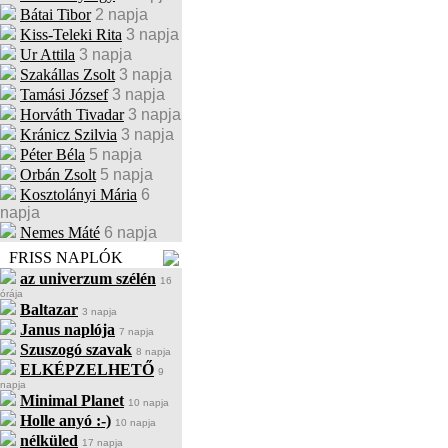
Bátai Tibor
2 napja
Kiss-Teleki Rita
3 napja
Ur Attila
3 napja
Szakállas Zsolt
3 napja
Tamási József
3 napja
Horváth Tivadar
3 napja
Kránicz Szilvia
3 napja
Péter Béla
5 napja
Orbán Zsolt
5 napja
Kosztolányi Mária
6
napja
Nemes Máté
6 napja
FRISS NAPLÓK
az univerzum szélén
16
órája
Baltazar
3 napja
Janus naplója
7 napja
Szuszogó szavak
8 napja
ELKÉPZELHETŐ
9
napja
Minimal Planet
10 napja
Holle anyó :-)
10 napja
nélküled
17 napja