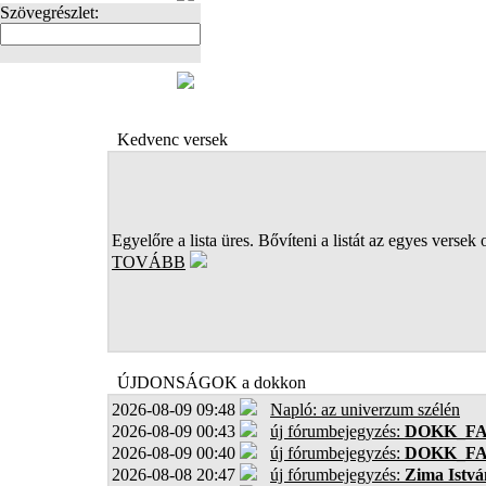
Szövegrészlet:
FOTÓK
Kedvenc versek
Egyelőre a lista üres. Bővíteni a listát az egyes versek 
TOVÁBB
ÚJDONSÁGOK a dokkon
2026-08-09 09:48
Napló: az univerzum szélén
2026-08-09 00:43
új fórumbejegyzés:
DOKK_F
2026-08-09 00:40
új fórumbejegyzés:
DOKK_F
2026-08-08 20:47
új fórumbejegyzés:
Zima Istvá