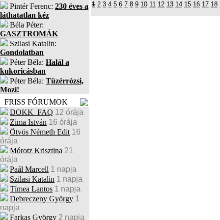
1
2
3
4
5
6
7
8
9
10
11
12
13
14
15
16
17
18
Pintér Ferenc:
230 éves a
láthatatlan kéz
Béla Péter:
GASZTROMÁK
Szilasi Katalin:
Gondolatban
Péter Béla:
Halál a
kukoricásban
Péter Béla:
Tüzérrózsi,
Mozi!
FRISS FÓRUMOK
DOKK_FAQ
12 órája
Zima István
16 órája
Ötvös Németh Edit
16
órája
Mórotz Krisztina
21
órája
Paál Marcell
1 napja
Szilasi Katalin
1 napja
Tímea Lantos
1 napja
Debreczeny György
1
napja
Farkas György
2 napja