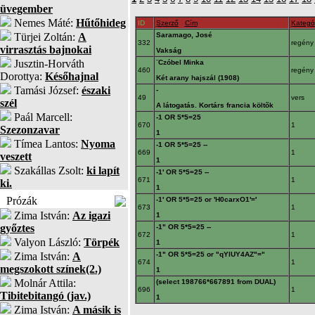
üvegember
Nemes Máté:
Hűtőhideg
ID
Szerző
Cím
Kategó
Türjei Zoltán:
A
Saramago, José
332
regény
virrasztás bajnokai
Vakság
Jusztin-Horváth
¨Czóbel Minka
460
regény
Dorottya:
Későhajnal
Két arany hajszál (1908)
Tamási József:
északi
-
49
vers
szél
A látogatás. Kortárs francia költõk
Paál Marcell:
-1 OR 5*5=25
670
1
Szezonzavar
1
Tímea Lantos:
Nyoma
-1 OR 5*5=25 --
669
1
veszett
1
Szakállas Zsolt:
ki lapít
-1' OR 5*5=25 --
671
1
ki.
1
Prózák
-1' OR 5*5=25 or 'H0carxO1'='
673
1
Zima István:
Az igazi
1
győztes
-1" OR 5*5=25 --
672
1
Valyon László:
Törpék
1
Zima István:
A
-1" OR 5*5=25 or "qYlUY4AZ"="
674
1
megszokott színek(2.)
1
Molnár Attila:
(select 198766*667891 from DUAL)
696
1
Tibitebitangó (jav.)
1
Zima István:
A másik is