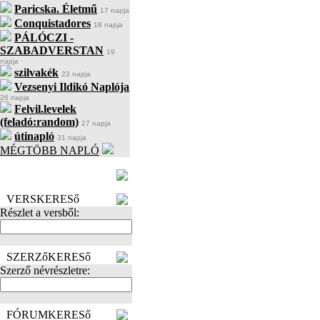
Paricska. Életmű
17 napja
Conquistadores
18 napja
PÁLÓCZI -
SZABADVERSTAN
19
napja
szilvakék
23 napja
Vezsenyi Ildikó Naplója
26 napja
Felvil.levelek
(feladó:random)
27 napja
útinapló
31 napja
MÉGTÖBB NAPLÓ
BECENÉV
LEFOGLALÁSA
VERSKERESő
Részlet a versből:
SZERZőKERESő
Szerző névrészletre:
FÓRUMKERESő