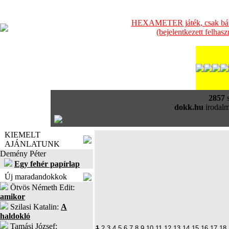
HEXAMETER játék, csak bátra
(bejelentkezett felhas
2857
s
dokk.hu
irodalm
KIEMELT
AJÁNLATUNK
Demény Péter
Egy fehér papírlap
Új maradandokkok
Ötvös Németh Edit:
amikor
Szilasi Katalin:
A
haldokló
Tamási József:
1
2
3
4
5
6
7
8
9
10
11
12
13
14
15
16
17
18