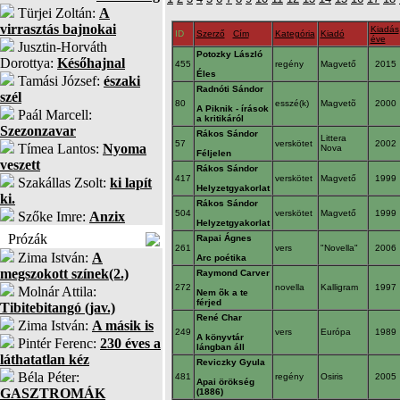
Türjei Zoltán:
A
virrasztás bajnokai
Kiadás
ID
Szerző
Cím
Kategória
Kiadó
éve
Jusztin-Horváth
Potozky László
Dorottya:
Későhajnal
455
regény
Magvető
2015
Éles
Tamási József:
északi
Radnóti Sándor
szél
80
esszé(k)
Magvetõ
2000
A Piknik - írások
Paál Marcell:
a kritikáról
Szezonzavar
Rákos Sándor
Littera
57
verskötet
2002
Tímea Lantos:
Nyoma
Nova
Féljelen
veszett
Rákos Sándor
417
verskötet
Magvető
1999
Szakállas Zsolt:
ki lapít
Helyzetgyakorlat
ki.
Rákos Sándor
504
verskötet
Magvető
1999
Szőke Imre:
Anzix
Helyzetgyakorlat
Prózák
Rapai Ágnes
261
vers
"Novella"
2006
Zima István:
A
Arc poétika
megszokott színek(2.)
Raymond Carver
272
novella
Kalligram
1997
Molnár Attila:
Nem õk a te
férjed
Tibitebitangó (jav.)
René Char
Zima István:
A másik is
249
vers
Európa
1989
A könyvtár
Pintér Ferenc:
230 éves a
lángban áll
láthatatlan kéz
Reviczky Gyula
Béla Péter:
481
regény
Osiris
2005
Apai örökség
GASZTROMÁK
(1886)