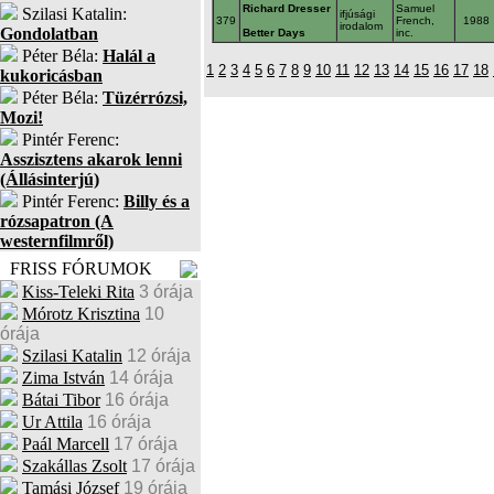
Richard Dresser
Samuel
Szilasi Katalin:
ifjúsági
379
French,
1988
irodalom
Gondolatban
Better Days
inc.
Péter Béla:
Halál a
1
2
3
4
5
6
7
8
9
10
11
12
13
14
15
16
17
18
kukoricásban
Péter Béla:
Tüzérrózsi,
Mozi!
Pintér Ferenc:
Asszisztens akarok lenni
(Állásinterjú)
Pintér Ferenc:
Billy és a
rózsapatron (A
westernfilmről)
FRISS FÓRUMOK
Kiss-Teleki Rita
3 órája
Mórotz Krisztina
10
órája
Szilasi Katalin
12 órája
Zima István
14 órája
Bátai Tibor
16 órája
Ur Attila
16 órája
Paál Marcell
17 órája
Szakállas Zsolt
17 órája
Tamási József
19 órája