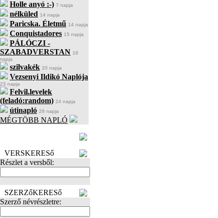
Holle anyó :-)
7 napja
nélküled
14 napja
Paricska. Életmű
14 napja
Conquistadores
15 napja
PÁLÓCZI -
SZABADVERSTAN
16
napja
szilvakék
20 napja
Vezsenyi Ildikó Naplója
23 napja
Felvil.levelek
(feladó:random)
24 napja
útinapló
28 napja
MÉGTÖBB NAPLÓ
BECENÉV
LEFOGLALÁSA
VERSKERESő
Részlet a versből:
SZERZőKERESő
Szerző névrészletre: