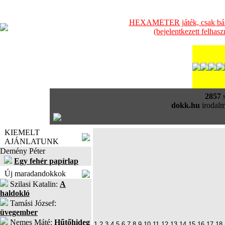
HEXAMETER játék, csak bátra
(bejelentkezett felhas
2857
s
dokk.hu
irodalm
KIEMELT
AJÁNLATUNK
Demény Péter
Egy fehér papírlap
Új maradandokkok
Szilasi Katalin:
A
haldokló
Tamási József:
üvegember
Nemes Máté:
Hűtőhideg
1
2
3
4
5
6
7
8
9
10
11
12
13
14
15
16
17
18