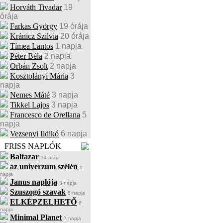
Horváth Tivadar
19
órája
Farkas György
19 órája
Kránicz Szilvia
20 órája
Tímea Lantos
1 napja
Péter Béla
2 napja
Orbán Zsolt
2 napja
Kosztolányi Mária
3
napja
Nemes Máté
3 napja
Tikkel Lajos
3 napja
Francesco de Orellana
5
napja
Vezsenyi Ildikó
6 napja
FRISS NAPLÓK
Baltazar
14 órája
az univerzum szélén
1
napja
Janus naplója
3 napja
Szuszogó szavak
5 napja
ELKÉPZELHETŐ
6
napja
Minimal Planet
7 napja