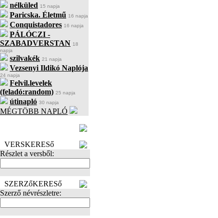
nélküled
15 napja
Paricska. Életmű
16 napja
Conquistadores
16 napja
PÁLÓCZI -
SZABADVERSTAN
18
napja
szilvakék
21 napja
Vezsenyi Ildikó Naplója
24 napja
Felvil.levelek
(feladó:random)
25 napja
útinapló
30 napja
MÉGTÖBB NAPLÓ
BECENÉV
LEFOGLALÁSA
VERSKERESő
Részlet a versből:
SZERZőKERESő
Szerző névrészletre: