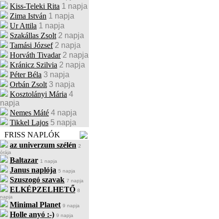
Kiss-Teleki Rita
1 napja
Zima István
1 napja
Ur Attila
1 napja
Szakállas Zsolt
2 napja
Tamási József
2 napja
Horváth Tivadar
2 napja
Kránicz Szilvia
2 napja
Péter Béla
3 napja
Orbán Zsolt
3 napja
Kosztolányi Mária
4
napja
Nemes Máté
4 napja
Tikkel Lajos
5 napja
FRISS NAPLÓK
az univerzum szélén
2
órája
Baltazar
1 napja
Janus naplója
5 napja
Szuszogó szavak
7 napja
ELKÉPZELHETŐ
8
napja
Minimal Planet
9 napja
Holle anyó :-)
9 napja