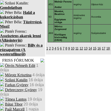
Molnár Ferenc
Szilasi Katalin:
451
regény
Ulpius-ház
Gondolatban
Andor
Montini,
Péter Béla:
Halál a
Beatrice
történelmi
kukoricásban
93
Accordia
regény
Egyiptom
Péter Béla:
Tüzérrózsi,
virága
Mozi!
Móricz
Zsigmond
Pintér Ferenc:
493
regény
Szépirodalmi
Kivilágos
Asszisztens akarok lenni
kivirradtig
(Állásinterjú)
(1924)
Pintér Ferenc:
Billy és a
1
2
3
4
5
6
7
8
9
10
11
12
13
14
15
16
17
18
rózsapatron (A
westernfilmről)
FRISS FÓRUMOK
Ötvös Németh Edit
1
órája
Mórotz Krisztina
4 órája
Szilasi Katalin
16 órája
Farkas György
16 órája
Debreczeny György
19
órája
Tímea Lantos
19 órája
Bátai Tibor
20 órája
Paál Marcell
1 napja