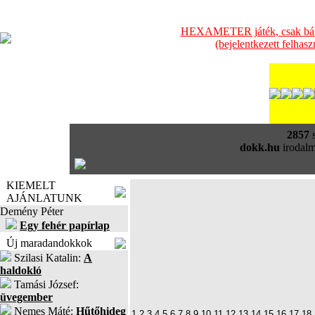
HEXAMETER játék, csak bátra
(bejelentkezett felhas
2857
s
dokk.hu
irodalm
KIEMELT
AJÁNLATUNK
Demény Péter
Egy fehér papírlap
Új maradandokkok
Szilasi Katalin:
A
haldokló
Tamási József:
üvegember
Nemes Máté:
Hűtőhideg
1
2
3
4
5
6
7
8
9
10
11
12
13
14
15
16
17
18