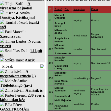
Türjei Zoltán:
A
virrasztás bajnokai
ID
Szerző
Cím
Kategória
Kiadó
Jusztin-Horváth
Michael
Dorottya:
Későhajnal
Ondaatje
52
regény
Európa
Tamási József:
északi
Az angol
beteg
szél
Mihancsik
Paál Marcell:
Zsófia
Magyar
Szezonzavar
9
interjú kötet
Könyvklub
A tigris és a
Tímea Lantos:
Nyoma
majom
veszett
Mikszáth
Kálmán
492
novella
Szépirodalmi
Szakállas Zsolt:
ki lapít
A demokraták
ki.
Mikszáth
Szőke Imre:
Anzix
Kálmán
499
regény
Szépirodalmi-OK
Prózák
Gavallérok
(1897)
Zima István:
A
Milbacher
megszokott színek(2.)
Róbert
450
novelláskönyv
Magvető
Molnár Attila:
Szűz Mária
jegyese
Tibitebitangó (jav.)
Milorad
Forum Lap- és
Zima István:
A másik is
Jankovic
történelmi
301
Könyvkiadó
regény
Pintér Ferenc:
230 éves a
Vállalat
Omisi gályák
láthatatlan kéz
Mohl Hajnalka
Béla Péter:
170
verskötet
Kortárs
Az árvaság
GASZTROMÁK
létrái