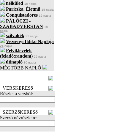
nélküled
15 napja
Paricska. Életmű
15 napja
Conquistadores
16 napja
PÁLÓCZI -
SZABADVERSTAN
18
napja
szilvakék
21 napja
Vezsenyi Ildikó Naplója
24 napja
Felvil.levelek
(feladó:random)
25 napja
útinapló
30 napja
MÉGTÖBB NAPLÓ
BECENÉV
LEFOGLALÁSA
VERSKERESő
Részlet a versből:
SZERZőKERESő
Szerző névrészletre: