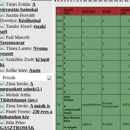
Türjei Zoltán:
A
virrasztás bajnokai
Szerző
Kiadá
ID
Kategória
Kiadó
Cím
éve
Jusztin-Horváth
1
Dorottya:
Későhajnal
643
1
1
1
Tamási József:
északi
1
szél
642
1
1
1
Paál Marcell:
1
Szezonzavar
644
1
1
1
Tímea Lantos:
Nyoma
1
veszett
647
1
1
1
Szakállas Zsolt:
ki lapít
1
ki.
645
1
1
1
Szőke Imre:
Anzix
1
Prózák
646
1
1
1
Zima István:
A
1
megszokott színek(2.)
648
1
1
1
Molnár Attila:
Alan
Tibitebitangó (jav.)
Sillitoe
Európa
74
novelláskönyv
197
Zima István:
A másik is
A
Könyvkiadó
rongyszedõ
Pintér Ferenc:
230 éves a
lánya
láthatatlan kéz
Bret Easton
Ellis
Béla Péter:
88
regény
Európa
200
GASZTROMÁK
A vonzás