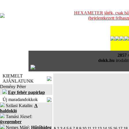
HEXAMETER játék, csak bátra
(bejelentkezett felhas
2857
s
dokk.hu
irodalm
KIEMELT
AJÁNLATUNK
Demény Péter
Egy fehér papírlap
Új maradandokkok
Szilasi Katalin:
A
haldokló
Tamási József:
üvegember
Nemes Máté:
Hűtőhideg
1
2
3
4
5
6
7
8
9
10
11
12
13
14
15
16
17
18