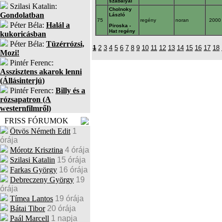
szabályai
Szilasi Katalin:
Cholnoky
Gondolatban
László
75
regény
noran
200
Péter Béla:
Halál a
Piroska -
Hat regény
kukoricásban
Péter Béla:
Tüzérrózsi,
1
2
3
4
5
6
7
8
9
10
11
12
13
14
15
16
17
18
Mozi!
Pintér Ferenc:
Asszisztens akarok lenni
(Állásinterjú)
Pintér Ferenc:
Billy és a
rózsapatron (A
westernfilmről)
FRISS FÓRUMOK
Ötvös Németh Edit
1
órája
Mórotz Krisztina
4 órája
Szilasi Katalin
15 órája
Farkas György
16 órája
Debreczeny György
19
órája
Tímea Lantos
19 órája
Bátai Tibor
20 órája
Paál Marcell
1 napja