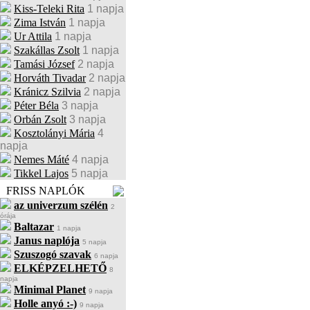
Kiss-Teleki Rita
1 napja
Zima István
1 napja
Ur Attila
1 napja
Szakállas Zsolt
1 napja
Tamási József
2 napja
Horváth Tivadar
2 napja
Kránicz Szilvia
2 napja
Péter Béla
3 napja
Orbán Zsolt
3 napja
Kosztolányi Mária
4
napja
Nemes Máté
4 napja
Tikkel Lajos
5 napja
FRISS NAPLÓK
az univerzum szélén
2
órája
Baltazar
1 napja
Janus naplója
5 napja
Szuszogó szavak
6 napja
ELKÉPZELHETŐ
8
napja
Minimal Planet
9 napja
Holle anyó :-)
9 napja