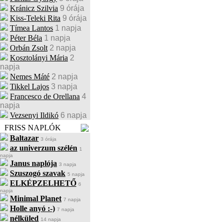
Kránicz Szilvia
9 órája
Kiss-Teleki Rita
9 órája
Tímea Lantos
1 napja
Péter Béla
1 napja
Orbán Zsolt
2 napja
Kosztolányi Mária
2
napja
Nemes Máté
2 napja
Tikkel Lajos
3 napja
Francesco de Orellana
4
napja
Vezsenyi Ildikó
6 napja
FRISS NAPLÓK
Baltazar
3 órája
az univerzum szélén
1
napja
Janus naplója
3 napja
Szuszogó szavak
5 napja
ELKÉPZELHETŐ
6
napja
Minimal Planet
7 napja
Holle anyó :-)
7 napja
nélküled
14 napja