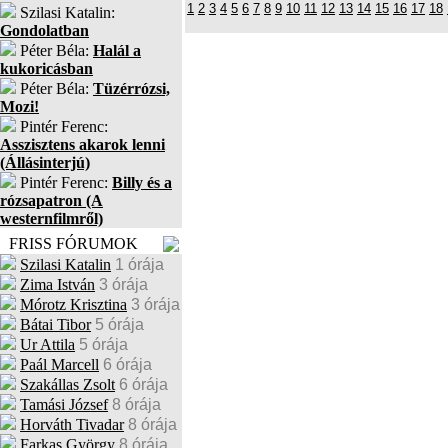
1
2
3
4
5
6
7
8
9
10
11
12
13
14
15
16
17
18
Szilasi Katalin:
Gondolatban
Péter Béla:
Halál a
kukoricásban
Péter Béla:
Tüzérrózsi,
Mozi!
Pintér Ferenc:
Asszisztens akarok lenni
(Állásinterjú)
Pintér Ferenc:
Billy és a
rózsapatron (A
westernfilmről)
FRISS FÓRUMOK
Szilasi Katalin
1 órája
Zima István
3 órája
Mórotz Krisztina
3 órája
Bátai Tibor
5 órája
Ur Attila
5 órája
Paál Marcell
6 órája
Szakállas Zsolt
6 órája
Tamási József
8 órája
Horváth Tivadar
8 órája
Farkas György
8 órája