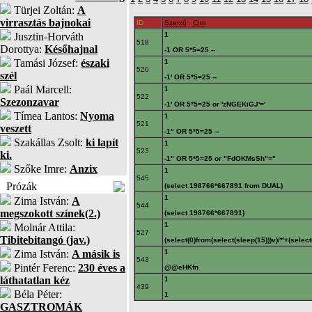
Türjei Zoltán:
A
virrasztás bajnokai
ID
Szerző
Cím
Jusztin-Horváth
1
518
Dorottya:
Későhajnal
-1 OR 5*5=25 --
Tamási József:
északi
1
520
szél
-1' OR 5*5=25 --
Paál Marcell:
1
522
Szezonzavar
-1' OR 5*5=25 or 'zNGEKiGJ'='
Tímea Lantos:
Nyoma
1
521
veszett
-1" OR 5*5=25 --
Szakállas Zsolt:
ki lapít
1
523
ki.
-1" OR 5*5=25 or "FdOKMsSh"="
Szőke Imre:
Anzix
1
545
Prózák
(select 198766*667891 from DUAL)
1
Zima István:
A
544
megszokott színek(2.)
(select 198766*667891)
1
Molnár Attila:
527
Tibitebitangó (jav.)
(select(0)from(select(sleep(15)))v)/*'+(selec
Zima István:
A másik is
1
543
Pintér Ferenc:
230 éves a
@@eHKfn
láthatatlan kéz
1
439
Béla Péter:
1
GASZTROMÁK