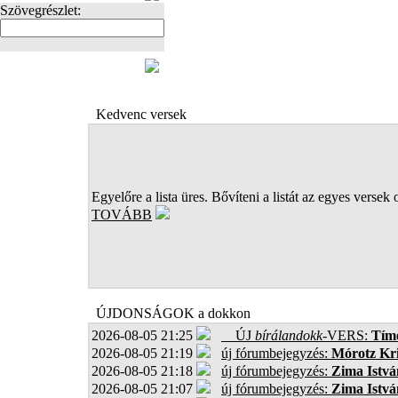
Szövegrészlet:
FOTÓK
Kedvenc versek
Egyelőre a lista üres. Bővíteni a listát az egyes versek 
TOVÁBB
ÚJDONSÁGOK a dokkon
2026-08-05 21:25
ÚJ
bírálandokk
-VERS:
Tíme
2026-08-05 21:19
új fórumbejegyzés:
Mórotz Kri
2026-08-05 21:18
új fórumbejegyzés:
Zima Istvá
2026-08-05 21:07
új fórumbejegyzés:
Zima Istvá