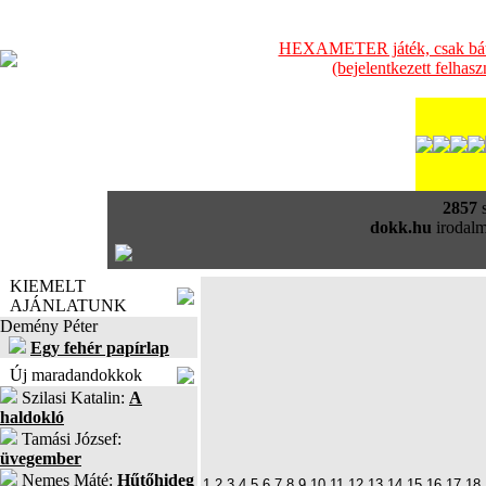
HEXAMETER játék, csak bátra
(bejelentkezett felhas
2857
s
dokk.hu
irodalm
KIEMELT
AJÁNLATUNK
Demény Péter
Egy fehér papírlap
Új maradandokkok
Szilasi Katalin:
A
haldokló
Tamási József:
üvegember
Nemes Máté:
Hűtőhideg
1
2
3
4
5
6
7
8
9
10
11
12
13
14
15
16
17
18