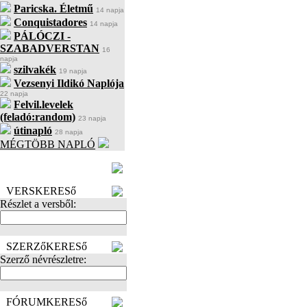
Paricska. Életmű
14 napja
Conquistadores
14 napja
PÁLÓCZI -
SZABADVERSTAN
16
napja
szilvakék
19 napja
Vezsenyi Ildikó Naplója
22 napja
Felvil.levelek
(feladó:random)
23 napja
útinapló
28 napja
MÉGTÖBB NAPLÓ
BECENÉV
LEFOGLALÁSA
VERSKERESő
Részlet a versből:
SZERZőKERESő
Szerző névrészletre:
FÓRUMKERESő