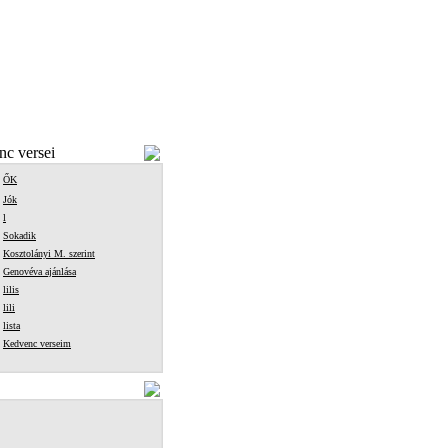
c versei
ŐK
Jók
l
Sokadik
Kosztolányi M. szerint
Genovéva ajánlása
lilis
lili
lista
Kedvenc verseim