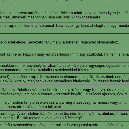
ban, hisz a cenzúra és az általános félelem miatt nagyon kevés ilyen jellegű
artalmaz, amelyek máshonnan nem derülnek kiutókor számára .
tt is rág, mint Kemény Istvánnál, talán csak így lehet átvilágítani. egy monda
rténő értékelése. Bevezető tanulmány a történeti regények olvasásához.
t azt kéne. Nagyon nagy és ötcsillagos (mint egy szálloda), ha nem is hibát
nakkor remek búvóhely is, álca, ha csak különféle, egységes egésszé nem il
bb bánatomra mindezt szakállas szóviccekkel fűszerezi.
sével) rokon önéletrajzi. Színvonalban elmarad mögöttük. Szerzőnek nem áll 
n túl sok Kukorelly, mélyben kevés személyes hitelesség. Jó részek isszák levé
 Gabriely Poletti nevén jelentkezik be a szállóba, vagy fordítva, és az idege
zakácskönyv, amiben a köretet körzetnek hívják), jó szívvel ajánlom, úgy rá 
t, mely modern fénytöréseken csillantja meg a szépség harmóniáit vagy a h
 ha a nemzete bukása sérti a lelkeket.
bugja. A beltartalom káprázatosan őszinte, kesernyés, szatirikus, briliáns
telmiségit. És mit tegyen a válni készülő feleség?
tos férfiú szenvedése a nőkkel, és aállandó válogatáskazetta csinálás kénysz