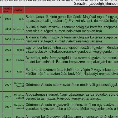
Szerzők: [
a
b
c
d
e
f
g
h
i
j
k
l
m
n
o
p
r
Kiadás
Olvasó
éve
Szép, lassú, őszinte gondolkodások. Magával ragadó egy-egy
i
1988
n.a.
ó
tapasztalat ballag utána...") Élvezet olvasni, de miután bef
A klinikai halál misztikus fenomenológiája körtefás szépprózá
2004
lézerszív
nem visz el téged is, mert halálosan meg van írva.
A klinikai halál misztikus fenomenológiája körtefás szépprózá
2004
lézerszív
nem visz el téged is, mert
halálosan
meg van írva.
Egy ember belső, intim csendjében feszült figyelem. Rendez
2002
Jeges
viszonyulások feltérképezésének gondosan végig gondolt m
Az ember, mint féreg vergődik, ha szeretni gyáva, ha menekü
2002
HalMa
rendet kell csinálni. És nem kényszeresen pakolgatni ócska
Ez a kötett számvetés a felnőtt kor végén ? Vagy inkább a m
1998
Jeges
körülteintés " a tisztánlátás kedvéért. Nádasdyt éremes olva
Marossy
Görömbei András szerkesztésében rendkívüli gondossággal ös
2007
József
A posztumusz versek Nagy gáspárnak az Ezredváltó, sűrű éve
Marossy
2007
József
verseit tartalmazza. Ragyogó verseket tartalmaz.
Görömbei András nagyszerű szerkesztésében egy varázslatos 
Marossy
2007
József
verseket helyezték ebbe a kötetbe. Méltó megemlékezés a kö
A magyar kultúra egyik bibliája, amely nemcsak történelemk
Czegő