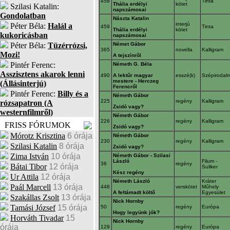
458
Tinta
Thália erdélyi
kötet
Szilasi Katalin:
napszámosai
Gondolatban
Nászta Katalin
interjú
Péter Béla:
Halál a
459
Tinta
Thália erdélyi
kötet
kukoricásban
napszámosai
Péter Béla:
Tüzérrózsi,
Német Gábor
365
novella
Kalligram
Mozi!
A tejszínrõl
Pintér Ferenc:
Németh G. Béla
Asszisztens akarok lenni
490
A lektűr magyar
esszé(k)
Szépirodal
mestere - Herczeg
(Állásinterjú)
Ferencről
Pintér Ferenc:
Billy és a
Németh Gábor
225
regény
Kalligram
rózsapatron (A
Zsidó vagy?
westernfilmről)
Németh Gábor
226
regény
Kalligram
FRISS FÓRUMOK
Zsidó vagy?
Mórotz Krisztina
6 órája
Németh Gábor
230
regény
Kalligram
Szilasi Katalin
8 órája
Zsidó vagy?
Zima István
10 órája
Németh Gábor - Szilasi
László
Filum -
36
regény
Bátai Tibor
12 órája
Suliker
Kész regény
Ur Attila
12 órája
Németh László
Kráter
Paál Marcell
13 órája
448
verskötet
Műhely
A feltámadt költő
Egyesület
Szakállas Zsolt
13 órája
Nick Hornby
Tamási József
15 órája
50
regény
Európa
Hogy legyünk jók?
Horváth Tivadar
15
Nick Hornby
órája
129
regény
Európa