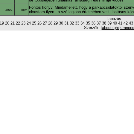
de többségében unalmas. állítólafg Fears filmje vicces
Fontos könyv. Mindamellett, hogy a párkapcsolatoktól szenv
2002
iTom
olvastam ilyen - a szó legjobb értelmében vett - hatásos kön
Lapozás:
19
20
21
22
23
24
25
26
27
28
29
30
31
32
33
34
35
36
37
38
39
40
41
42
43
Szerzők: [
a
b
c
d
e
f
g
h
i
j
k
l
m
n
o
p
r