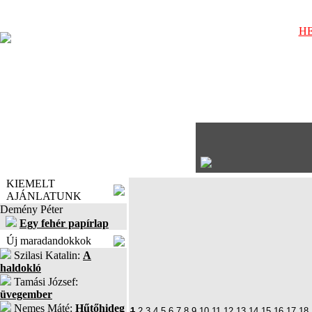
HE
KIEMELT
AJÁNLATUNK
Demény Péter
Egy fehér papírlap
Új maradandokkok
Szilasi Katalin:
A
haldokló
Tamási József:
üvegember
Nemes Máté:
Hűtőhideg
1
2
3
4
5
6
7
8
9
10
11
12
13
14
15
16
17
18