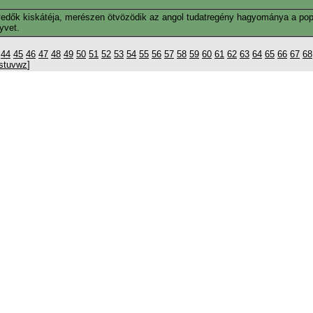
edők kiskátéja, merészen ötvözödik az angol tudatregény hagyománya a popu
yvet.
44
45
46
47
48
49
50
51
52
53
54
55
56
57
58
59
60
61
62
63
64
65
66
67
68
s
t
u
v
w
z
]