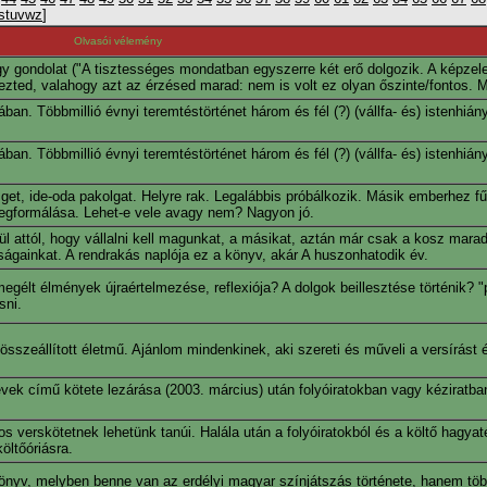
s
t
u
v
w
z
]
Olvasói vélemény
 gondolat ("A tisztességes mondatban egyszerre két erő dolgozik. A képzelet
ejezted, valahogy azt az érzésed marad: nem is volt ez olyan őszinte/fontos. M
ban. Többmillió évnyi teremtéstörténet három és fél (?) (vállfa- és) istenhiá
ban. Többmillió évnyi teremtéstörténet három és fél (?) (vállfa- és) istenhiá
get, ide-oda pakolgat. Helyre rak. Legalábbis próbálkozik. Másik emberhez f
egformálása. Lehet-e vele avagy nem? Nagyon jó.
l attól, hogy vállalni kell magunkat, a másikat, aztán már csak a kosz marad
ságainkat. A rendrakás naplója ez a könyv, akár A huszonhatodik év.
egélt élmények újraértelmezése, reflexiója? A dolgok beillesztése történik?
sni.
szeállított életmű. Ajánlom mindenkinek, aki szereti és műveli a versírást é
k című kötete lezárása (2003. március) után folyóiratokban vagy kéziratban
verskötetnek lehetünk tanúi. Halála után a folyóiratokból és a költő hagyat
ltőóriásra.
önyv, melyben benne van az erdélyi magyar színjátszás története, hanem töb