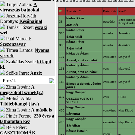
Türjei Zoltán:
A
virrasztás bajnokai
ID
Szerző
Cím
Kategória
Kiadó
Jusztin-Horváth
Nádas Péter
Szépirodalm
Dorottya:
Későhajnal
38
esszé(k)
Könyvkiad
Játéktér
Tamási József:
északi
Nádas Péter
szél
335
novella
Jelenkor
Saját halál
Paál Marcell:
Nádas Péter
Szezonzavar
336
novella
Jelenkor
Saját halál
Tímea Lantos:
Nyoma
Nádasdy Ádám
veszett
137
verskötet
Magvetõ
A rand, amit csinálok
Szakállas Zsolt:
ki lapít
Nádasdy Ádám
ki.
133
vers
Magvetõ
A rend, amit csinálok
Szőke Imre:
Anzix
Nádasdy Ádám
Prózák
143
verskötet
Magvetõ
Elkezd a dolgok végére
Zima István:
A
járni )
megszokott színek(2.)
Nagy Gáspár
437
vers
Püski
Molnár Attila:
ÖSSZEGYŰJTÖTT
VERSEI
Tibitebitangó (jav.)
Nagy Gáspár
Zima István:
A másik is
400
verskötet
Nap Kiadó
Sárfelirat
Pintér Ferenc:
230 éves a
Nagy Gáspár
láthatatlan kéz
446
verskötet
Nap Kiadó
Sárfelirat
Béla Péter:
Nászta Katalin
GASZTROMÁK
interjú