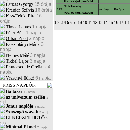
Pop, csajok, satöbbi
Farkas György
15 órája
Nick Hornby
Kránicz Szilvia
16 órája
227
regény
Európa
Pop, csajok, satöbbi
Kiss-Teleki Rita
16
órája
1
2
3
4
5
6
7
8
9
10
11
12
13
14
15
16
17
18
Tímea Lantos
1 napja
Péter Béla
1 napja
Orbán Zsolt
2 napja
Kosztolányi Mária
3
napja
Nemes Máté
3 napja
Tikkel Lajos
3 napja
Francesco de Orellana
4
napja
Vezsenyi Ildikó
6 napja
FRISS NAPLÓK
Baltazar
10 órája
az univerzum szélén
1
napja
Janus naplója
3 napja
Szuszogó szavak
5 napja
ELKÉPZELHETŐ
6
napja
Minimal Planet
7 napja