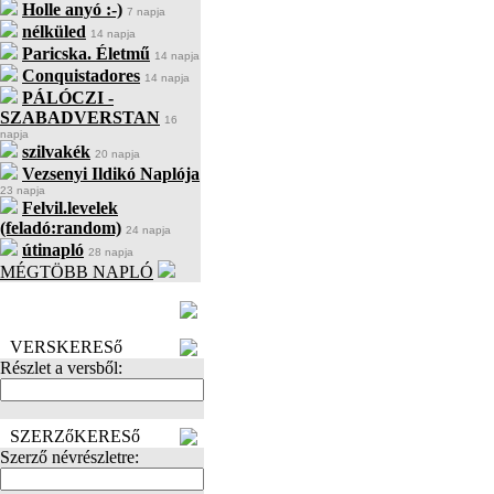
Holle anyó :-)
7 napja
nélküled
14 napja
Paricska. Életmű
14 napja
Conquistadores
14 napja
PÁLÓCZI -
SZABADVERSTAN
16
napja
szilvakék
20 napja
Vezsenyi Ildikó Naplója
23 napja
Felvil.levelek
(feladó:random)
24 napja
útinapló
28 napja
MÉGTÖBB NAPLÓ
BECENÉV
LEFOGLALÁSA
VERSKERESő
Részlet a versből:
SZERZőKERESő
Szerző névrészletre: