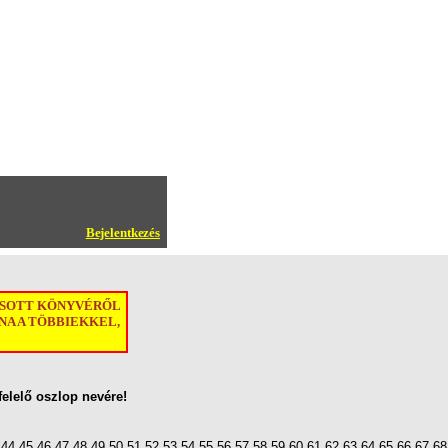
Bejelentkezés
ASOTT KÖNYVÉRŐL
A A TÖBBIEKKEL,
felelő oszlop nevére!
44
45
46
47
48
49
50
51
52
53
54
55
56
57
58
59
60
61
62
63
64
65
66
67
68