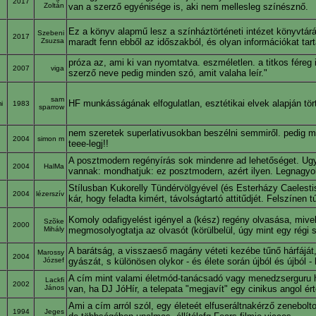
2017
Zoltán
van a szerző egyénisége is, aki nem mellesleg színésznő.
Ez a könyv alapmű lesz a színháztörténeti intézet könyvtárá
Szebeni
2017
Zsuzsa
maradt fenn ebből az időszakból, és olyan információkat t
próza az, ami ki van nyomtatva. eszméletlen. a titkos féreg i
2007
viga
szerző neve pedig minden szó, amit valaha leír."
sam
HF munkásságának elfogulatlan, esztétikai elvek alapján tö
mi
1983
sparrow
nem szeretek superlativusokban beszélni semmiről. pedig mos
2004
simon m
teee-legj!!
A posztmodern regényírás sok mindenre ad lehetőséget. Ugya
2004
HalMa
vannak: mondhatjuk: ez posztmodern, azért ilyen. Legnagyo
Stílusban Kukorelly Tündérvölgyével (és Esterházy Caelesti
2004
lézerszív
kár, hogy feladta kimért, távolságtartó attitűdjét. Felszíne
Komoly odafigyelést igényel a (kész) regény olvasása, mivel
Szõke
2000
Mihály
megmosolyogtatja az olvasót (körülbelül, úgy mint egy régi s
A barátság, a visszaeső magány véteti kezébe tűnő hárfájá
Marossy
2004
József
gyászát, s különösen olykor - és élete során újból és újból -
A cím mint valami életmód-tanácsadó vagy menedzserguru hum
Lackfi
2002
János
van, ha DJ JóHír, a telepata "megjavít" egy cinikus angol ér
Ami a cím arról szól, egy életeét elfuseráltnakérző zenebol
1994
Jeges