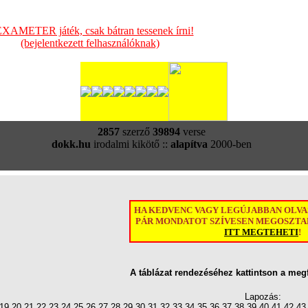
XAMETER játék, csak bátran tessenek írni!
(bejelentkezett felhasználóknak)
2857
szerző
39894
verse
dokk.hu
irodalmi kikötő ::
alapítva
2000-ben
HA KEDVENC VAGY LEGÚJABBAN OLV
PÁR MONDATOT SZÍVESEN MEGOSZTAN
ITT MEGTEHETI
!
A táblázat rendezéséhez kattintson a meg
Lapozás:
19
20
21
22
23
24
25
26
27
28
29
30
31
32
33
34
35
36
37
38
39
40
41
42
43