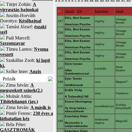
Türjei Zoltán:
A
virrasztás bajnokai
ID
Szerző
Cím
Kategória
Kiadó
Jusztin-Horváth
Ellis, Bret Easton
Vintage
Dorottya:
Későhajnal
337
regény
Books
American Psycho
Tamási József:
északi
Ellis, Bret Easton
Vintage
szél
338
regény
Books
American Psycho
Paál Marcell:
Ellis, Bret Easton
Szezonzavar
Vintage
339
regény
Books
American Psycho
Tímea Lantos:
Nyoma
Ellis, Bret Easton
veszett
Vintage
340
regény
Books
American Psycho
Szakállas Zsolt:
ki lapít
Eörsi István
ki.
Pesti
377
esszé(k)
Idõm
Szalon
Szőke Imre:
Anzix
Gombrowiczcsal
Prózák
Eper Tamás
198
vers
Magvet?
Zima István:
A
Holdkárosok
megszokott színek(2.)
Erdős Virág
410
vers
Palatinus
Molnár Attila:
A Trabantfejű Nő
Tibitebitangó (jav.)
Ernest Hemingway
Európa
113
novelláskönyv
Zima István:
A másik is
Az öreg halász... -
könyvkiadó
elbeszélések
Pintér Ferenc:
230 éves a
Esterházy Péter
láthatatlan kéz
történelmi
195
Magvetõ
Bevezetés a
regény
Béla Péter:
szépirodalomba
GASZTROMÁK
Esterházy Péter