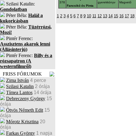
378
gyerekkönyv
Magvetõ
Szilasi Katalin:
Fancsikó és Pinta
Gondolatban
Péter Béla:
Halál a
1
2
3
4
5
6
7
8
9
10
11
12
13
14
15
16
17
18
kukoricásban
Péter Béla:
Tüzérrózsi,
Mozi!
Pintér Ferenc:
Asszisztens akarok lenni
(Állásinterjú)
Pintér Ferenc:
Billy és a
rózsapatron (A
westernfilmről)
FRISS FÓRUMOK
Zima István
4 perce
Szilasi Katalin
2 órája
Tímea Lantos
14 órája
Debreczeny György
15
órája
Ötvös Németh Edit
15
órája
Mórotz Krisztina
20
órája
Farkas György
1 napja