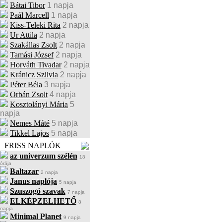
Bátai Tibor
1 napja
Paál Marcell
1 napja
Kiss-Teleki Rita
2 napja
Ur Attila
2 napja
Szakállas Zsolt
2 napja
Tamási József
2 napja
Horváth Tivadar
2 napja
Kránicz Szilvia
2 napja
Péter Béla
3 napja
Orbán Zsolt
4 napja
Kosztolányi Mária
5
napja
Nemes Máté
5 napja
Tikkel Lajos
5 napja
FRISS NAPLÓK
az univerzum szélén
18
órája
Baltazar
2 napja
Janus naplója
5 napja
Szuszogó szavak
7 napja
ELKÉPZELHETŐ
8
napja
Minimal Planet
9 napja