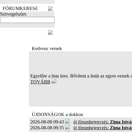
FÓRUMKERESő
Szövegrészlet:
FOTÓK
Kedvenc versek
Egyelőre a lista üres. Bővíteni a listát az egyes versek 
TOVÁBB
ÚJDONSÁGOK a dokkon
2026-08-08 09:43
új fórumbejegyzés:
Zima Istvá
2026-08-08 09:35
új fórumbejegyzés:
Zima Istvá