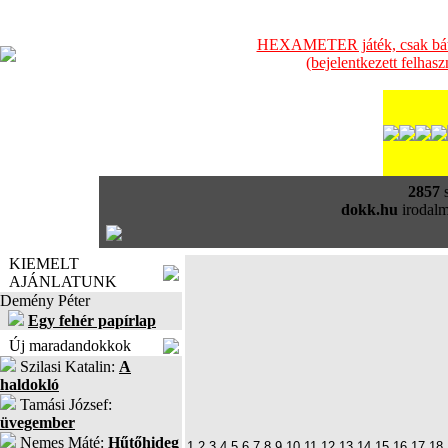
HEXAMETER játék, csak bátra
(bejelentkezett felhas
2857
s
dokk.hu
irodalm
KIEMELT
AJÁNLATUNK
Demény Péter
Egy fehér papírlap
Új maradandokkok
Szilasi Katalin:
A
haldokló
Tamási József:
üvegember
Nemes Máté:
Hűtőhideg
1
2
3
4
5
6
7
8
9
10
11
12
13
14
15
16
17
18