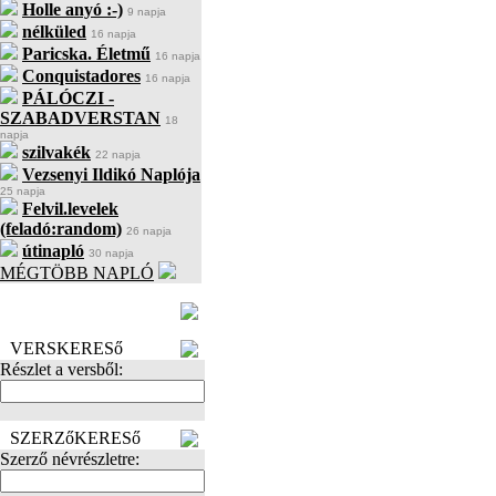
Holle anyó :-)
9 napja
nélküled
16 napja
Paricska. Életmű
16 napja
Conquistadores
16 napja
PÁLÓCZI -
SZABADVERSTAN
18
napja
szilvakék
22 napja
Vezsenyi Ildikó Naplója
25 napja
Felvil.levelek
(feladó:random)
26 napja
útinapló
30 napja
MÉGTÖBB NAPLÓ
BECENÉV
LEFOGLALÁSA
VERSKERESő
Részlet a versből:
SZERZőKERESő
Szerző névrészletre: