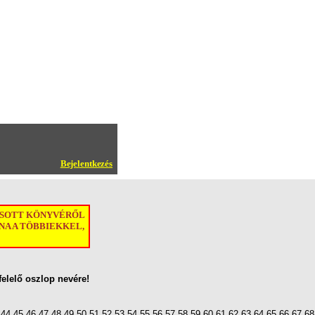
Bejelentkezés
ASOTT KÖNYVÉRŐL
A A TÖBBIEKKEL,
felelő oszlop nevére!
44
45
46
47
48
49
50
51
52
53
54
55
56
57
58
59
60
61
62
63
64
65
66
67
68