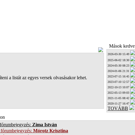
Mások kedven
2026-03-30 15:49
2025-06-02 18:30
2024-05-30 08:23
2024-01-06 21:31
2023-07-15 16:45
teni a listát az egyes versek olvasásakor lehet.
2023-07-10 12:57
2022-10-13 10:07
2022-05-13 09:03
2021-11-05 08:42
2020-11-27 16:47
TOVÁBB
on
 fórumbejegyzés:
Zima István
 fórumbejegyzés:
Mórotz Krisztina