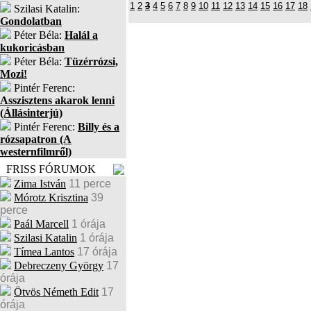
1
2
3
4
5
6
7
8
9
10
11
12
13
14
15
16
17
18
Szilasi Katalin:
Gondolatban
Péter Béla:
Halál a
kukoricásban
Péter Béla:
Tüzérrózsi,
Mozi!
Pintér Ferenc:
Asszisztens akarok lenni
(Állásinterjú)
Pintér Ferenc:
Billy és a
rózsapatron (A
westernfilmről)
FRISS FÓRUMOK
Zima István
11 perce
Mórotz Krisztina
39
perce
Paál Marcell
1 órája
Szilasi Katalin
1 órája
Tímea Lantos
17 órája
Debreczeny György
17
órája
Ötvös Németh Edit
17
órája