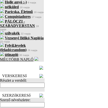
Holle anyó :-)
9 napja
nélküled
16 napja
Paricska. Életmű
16 napja
Conquistadores
17 napja
PÁLÓCZI -
SZABADVERSTAN
18
napja
szilvakék
22 napja
Vezsenyi Ildikó Naplója
25 napja
Felvil.levelek
(feladó:random)
26 napja
útinapló
30 napja
MÉGTÖBB NAPLÓ
BECENÉV
LEFOGLALÁSA
VERSKERESő
Részlet a versből:
SZERZőKERESő
Szerző névrészletre: