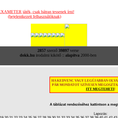
XAMETER játék, csak bátran tessenek írni!
(bejelentkezett felhasználóknak)
2857
szerző
39897
verse
dokk.hu
irodalmi kikötő ::
alapítva
2000-ben
HA KEDVENC VAGY LEGÚJABBAN OLV
PÁR MONDATOT SZÍVESEN MEGOSZTAN
ITT MEGTEHETI
!
A táblázat rendezéséhez kattintson a meg
Lapozás:
19
20
21
22
23
24
25
26
27
28
29
30
31
32
33
34
35
36
37
38
39
40
41
42
43