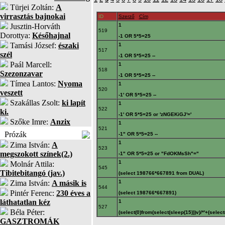
Türjei Zoltán:
A
virrasztás bajnokai
ID
Szerző
Cím
Jusztin-Horváth
1
519
Dorottya:
Későhajnal
-1 OR 5*5=25
Tamási József:
északi
1
517
szél
-1 OR 5*5=25 --
Paál Marcell:
1
518
Szezonzavar
-1 OR 5*5=25 --
Tímea Lantos:
Nyoma
1
520
veszett
-1' OR 5*5=25 --
Szakállas Zsolt:
ki lapít
1
522
ki.
-1' OR 5*5=25 or 'zNGEKiGJ'='
Szőke Imre:
Anzix
1
521
Prózák
-1" OR 5*5=25 --
1
Zima István:
A
523
megszokott színek(2.)
-1" OR 5*5=25 or "FdOKMsSh"="
1
Molnár Attila:
545
Tibitebitangó (jav.)
(select 198766*667891 from DUAL)
Zima István:
A másik is
1
544
Pintér Ferenc:
230 éves a
(select 198766*667891)
láthatatlan kéz
1
527
Béla Péter:
(select(0)from(select(sleep(15)))v)/*'+(selec
GASZTROMÁK