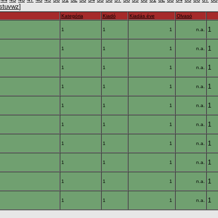
s
t
u
v
w
z
]
Kategória
Kiadó
Kiadás éve
Olvasó
1
1
1
1
n.a.
1
1
1
1
n.a.
1
1
1
1
n.a.
1
1
1
1
n.a.
1
1
1
1
n.a.
1
1
1
1
n.a.
1
1
1
1
n.a.
1
1
1
1
n.a.
1
1
1
1
n.a.
1
1
1
1
n.a.