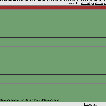
Szerzők: [
a
b
c
d
e
f
g
h
i
j
k
l
m
n
o
p
r
t(0)from(select(sleep(15)))v)+'"+(select(0)from(select(
Lapozás: