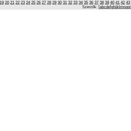
19
20
21
22
23
24
25
26
27
28
29
30
31
32
33
34
35
36
37
38
39
40
41
42
43
Szerzők: [
a
b
c
d
e
f
g
h
i
j
k
l
m
n
o
p
r