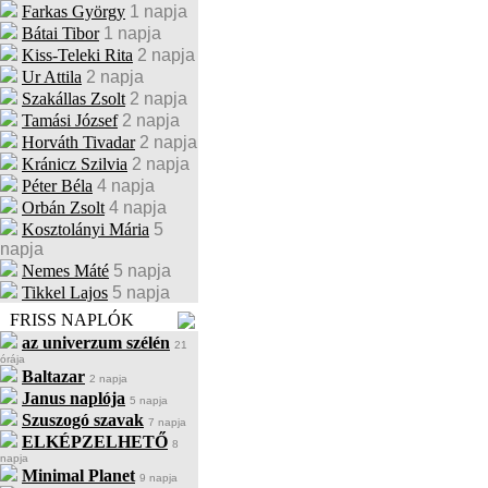
Farkas György
1 napja
Bátai Tibor
1 napja
Kiss-Teleki Rita
2 napja
Ur Attila
2 napja
Szakállas Zsolt
2 napja
Tamási József
2 napja
Horváth Tivadar
2 napja
Kránicz Szilvia
2 napja
Péter Béla
4 napja
Orbán Zsolt
4 napja
Kosztolányi Mária
5
napja
Nemes Máté
5 napja
Tikkel Lajos
5 napja
FRISS NAPLÓK
az univerzum szélén
21
órája
Baltazar
2 napja
Janus naplója
5 napja
Szuszogó szavak
7 napja
ELKÉPZELHETŐ
8
napja
Minimal Planet
9 napja