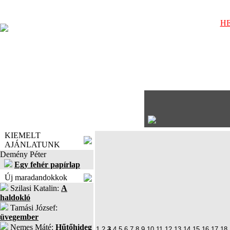
HE
KIEMELT
AJÁNLATUNK
Demény Péter
Egy fehér papírlap
Új maradandokkok
Szilasi Katalin:
A
haldokló
Tamási József:
üvegember
Nemes Máté:
Hűtőhideg
1
2
3
4
5
6
7
8
9
10
11
12
13
14
15
16
17
18