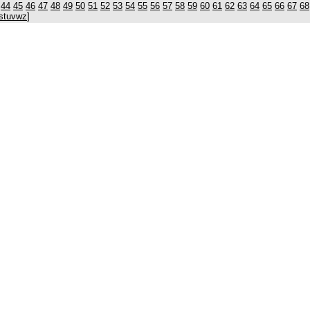
44
45
46
47
48
49
50
51
52
53
54
55
56
57
58
59
60
61
62
63
64
65
66
67
68
s
t
u
v
w
z
]