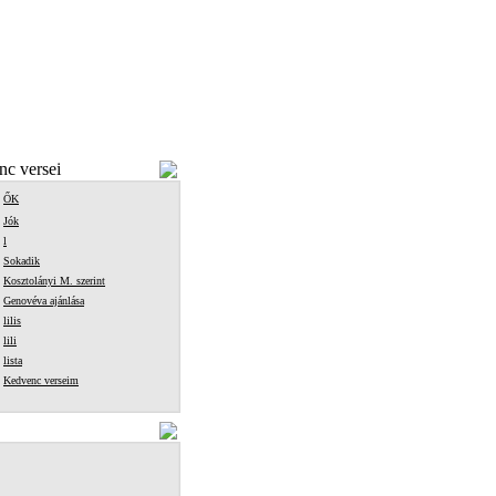
c versei
ŐK
Jók
l
Sokadik
Kosztolányi M. szerint
Genovéva ajánlása
lilis
lili
lista
Kedvenc verseim