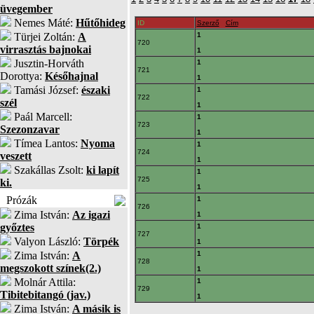
üvegember
Nemes Máté:
Hűtőhideg
ID
Szerző
Cím
Türjei Zoltán:
A
1
720
virrasztás bajnokai
1
Jusztin-Horváth
1
721
Dorottya:
Későhajnal
1
Tamási József:
északi
1
722
szél
1
Paál Marcell:
1
723
Szezonzavar
1
Tímea Lantos:
Nyoma
1
724
veszett
1
Szakállas Zsolt:
ki lapít
1
725
ki.
1
Prózák
1
726
Zima István:
Az igazi
1
győztes
1
727
Valyon László:
Törpék
1
Zima István:
A
1
728
megszokott színek(2.)
1
Molnár Attila:
1
729
Tibitebitangó (jav.)
1
Zima István:
A másik is