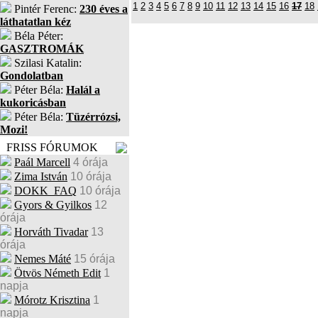
1
2
3
4
5
6
7
8
9
10
11
12
13
14
15
16
17
18
Pintér Ferenc:
230 éves a
láthatatlan kéz
Béla Péter:
GASZTROMÁK
Szilasi Katalin:
Gondolatban
Péter Béla:
Halál a
kukoricásban
Péter Béla:
Tüzérrózsi,
Mozi!
FRISS FÓRUMOK
Paál Marcell
4 órája
Zima István
10 órája
DOKK_FAQ
10 órája
Gyors & Gyilkos
12
órája
Horváth Tivadar
13
órája
Nemes Máté
15 órája
Ötvös Németh Edit
1
napja
Mórotz Krisztina
1
napja