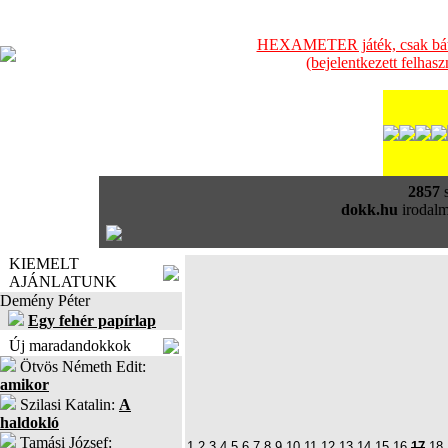
HEXAMETER játék, csak bátra
(bejelentkezett felhas
2857
s
dokk.hu
irodalm
KIEMELT
AJÁNLATUNK
Demény Péter
Egy fehér papírlap
Új maradandokkok
Ötvös Németh Edit:
amikor
Szilasi Katalin:
A
haldokló
Tamási József:
1
2
3
4
5
6
7
8
9
10
11
12
13
14
15
16
17
18