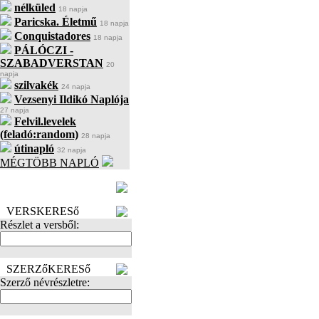
nélküled
18 napja
Paricska. Életmű
18 napja
Conquistadores
18 napja
PÁLÓCZI -
SZABADVERSTAN
20
napja
szilvakék
24 napja
Vezsenyi Ildikó Naplója
27 napja
Felvil.levelek
(feladó:random)
28 napja
útinapló
32 napja
MÉGTÖBB NAPLÓ
BECENÉV
LEFOGLALÁSA
VERSKERESő
Részlet a versből:
SZERZőKERESő
Szerző névrészletre: