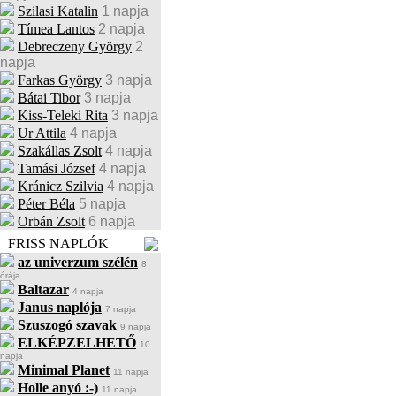
Szilasi Katalin
1 napja
Tímea Lantos
2 napja
Debreczeny György
2
napja
Farkas György
3 napja
Bátai Tibor
3 napja
Kiss-Teleki Rita
3 napja
Ur Attila
4 napja
Szakállas Zsolt
4 napja
Tamási József
4 napja
Kránicz Szilvia
4 napja
Péter Béla
5 napja
Orbán Zsolt
6 napja
FRISS NAPLÓK
az univerzum szélén
8
órája
Baltazar
4 napja
Janus naplója
7 napja
Szuszogó szavak
9 napja
ELKÉPZELHETŐ
10
napja
Minimal Planet
11 napja
Holle anyó :-)
11 napja