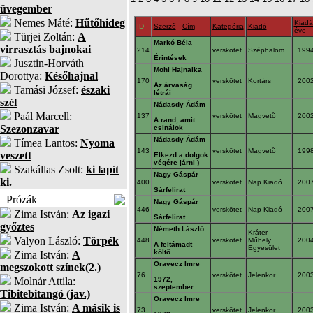
üvegember
Nemes Máté:
Hűtőhideg
Kiadá
ID
Szerző
Cím
Kategória
Kiadó
éve
Türjei Zoltán:
A
Markó Béla
virrasztás bajnokai
214
verskötet
Széphalom
199
Érintések
Jusztin-Horváth
Mohl Hajnalka
Dorottya:
Későhajnal
170
verskötet
Kortárs
200
Az árvaság
Tamási József:
északi
létrái
szél
Nádasdy Ádám
Paál Marcell:
137
verskötet
Magvetõ
200
A rand, amit
Szezonzavar
csinálok
Nádasdy Ádám
Tímea Lantos:
Nyoma
143
verskötet
Magvetõ
199
veszett
Elkezd a dolgok
végére járni )
Szakállas Zsolt:
ki lapít
Nagy Gáspár
ki.
400
verskötet
Nap Kiadó
200
Sárfelirat
Prózák
Nagy Gáspár
446
verskötet
Nap Kiadó
200
Zima István:
Az igazi
Sárfelirat
győztes
Németh László
Kráter
Valyon László:
Törpék
448
verskötet
Műhely
200
A feltámadt
Egyesület
költő
Zima István:
A
Oravecz Imre
megszokott színek(2.)
76
verskötet
Jelenkor
200
Molnár Attila:
1972,
szeptember
Tibitebitangó (jav.)
Oravecz Imre
Zima István:
A másik is
73
verskötet
Jelenkor
200