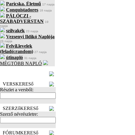
Paricska. Életmű
17 napja
Conquistadores
18 napja
PÁLÓCZI -
SZABADVERSTAN
19
napja
szilvakék
23 napja
Vezsenyi Ildikó Naplója
26 napja
Felvil.levelek
(feladó:random)
27 napja
útinapló
31 napja
MÉGTÖBB NAPLÓ
BECENÉV
LEFOGLALÁSA
VERSKERESő
Részlet a versből:
SZERZőKERESő
Szerző névrészletre:
FÓRUMKERESő