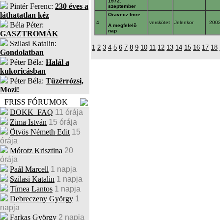
1972.
Pintér Ferenc:
230 éves a
szeptember
láthatatlan kéz
Oravecz Imre
4
verskötet
Jelenkor
200
Béla Péter:
A megfelelõ
nap
GASZTROMÁK
Szilasi Katalin:
1
2
3
4
5
6
7
8
9
10
11
12
13
14
15
16
17
18
Gondolatban
Péter Béla:
Halál a
kukoricásban
Péter Béla:
Tüzérrózsi,
Mozi!
FRISS FÓRUMOK
DOKK_FAQ
11 órája
Zima István
15 órája
Ötvös Németh Edit
15
órája
Mórotz Krisztina
20
órája
Paál Marcell
1 napja
Szilasi Katalin
1 napja
Tímea Lantos
1 napja
Debreczeny György
1
napja
Farkas György
2 napja