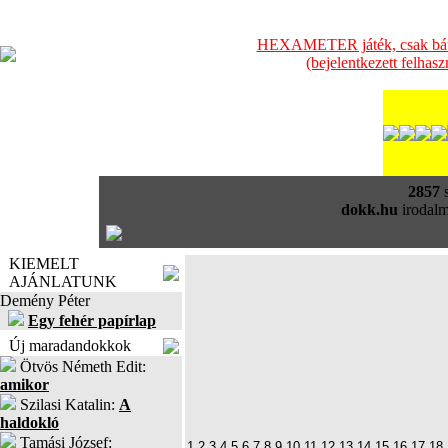
HEXAMETER játék, csak bátra
(bejelentkezett felhas
2857
s
dokk.hu
irodalm
KIEMELT
AJÁNLATUNK
Demény Péter
Egy fehér papírlap
Új maradandokkok
Ötvös Németh Edit:
amikor
Szilasi Katalin:
A
haldokló
Tamási József:
1
2
3
4
5
6
7
8
9
10
11
12
13
14
15
16
17
18