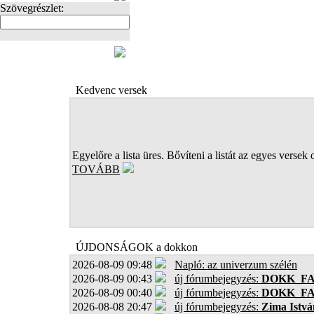
Szövegrészlet:
FOTÓK
Kedvenc versek
Egyelőre a lista üres. Bővíteni a listát az egyes versek 
TOVÁBB
ÚJDONSÁGOK a dokkon
2026-08-09 09:48
Napló: az univerzum szélén
2026-08-09 00:43
új fórumbejegyzés:
DOKK_F
2026-08-09 00:40
új fórumbejegyzés:
DOKK_F
2026-08-08 20:47
új fórumbejegyzés:
Zima Istvá