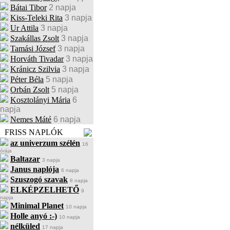
Bátai Tibor
2 napja
Kiss-Teleki Rita
3 napja
Ur Attila
3 napja
Szakállas Zsolt
3 napja
Tamási József
3 napja
Horváth Tivadar
3 napja
Kránicz Szilvia
3 napja
Péter Béla
5 napja
Orbán Zsolt
5 napja
Kosztolányi Mária
6
napja
Nemes Máté
6 napja
FRISS NAPLÓK
az univerzum szélén
16
órája
Baltazar
3 napja
Janus naplója
6 napja
Szuszogó szavak
8 napja
ELKÉPZELHETŐ
9
napja
Minimal Planet
10 napja
Holle anyó :-)
10 napja
nélküled
17 napja