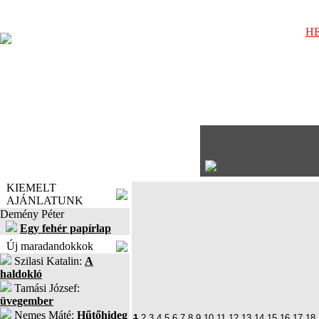
HE
KIEMELT
AJÁNLATUNK
Demény Péter
Egy fehér papírlap
Új maradandokkok
Szilasi Katalin:
A
haldokló
Tamási József:
üvegember
Nemes Máté:
Hűtőhideg
1
2
3
4
5
6
7
8
9
10
11
12
13
14
15
16
17
18