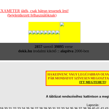
XAMETER játék, csak bátran tessenek írni!
(bejelentkezett felhasználóknak)
2857
szerző
39895
verse
dokk.hu
irodalmi kikötő ::
alapítva
2000-ben
HA KEDVENC VAGY LEGÚJABBAN OLV
PÁR MONDATOT SZÍVESEN MEGOSZTAN
ITT MEGTEHETI
!
A táblázat rendezéséhez kattintson a meg
Lapozás:
19
20
21
22
23
24
25
26
27
28
29
30
31
32
33
34
35
36
37
38
39
40
41
42
43