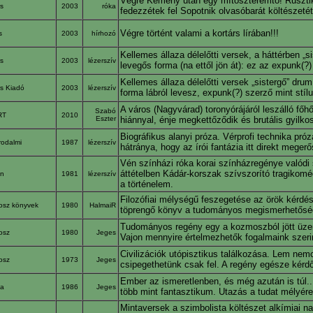
Végre Kemény után egy mítoszteremtő! Rusztiku
rs
2003
róka
fedezzétek fel Sopotnik olvasóbarát költészetét
Végre történt valami a kortárs lírában!!!
rs
2003
hírhozó
Kellemes állaza délelőtti versek, a háttérben „
rs
2003
lézerszív
levegős forma (na ettől jön át): ez az expunk(?
Kellemes állaza délelőtti versek „sistergő” dr
rs Kiadó
2003
lézerszív
forma lábról levesz, expunk(?) szerző mint stíl
A város (Nagyvárad) toronyórájáról leszálló fő
Szabó
RT
2010
Eszter
hiánnyal, énje megkettőződik és brutális gyilko
Biográfikus alanyi próza. Vérprofi technika pr
rodalmi
1987
lézerszív
hátránya, hogy az írói fantázia itt direkt meg
Vén színházi róka korai színházregénye valódi 
áttételben Kádár-korszak szívszorító tragikom
on
1981
lézerszív
a történelem.
Filozófiai mélységű feszegetése az örök kérdésn
osz könyvek
1980
HalmaiR
töprengő könyv a tudományos megismerhetőségrő
Tudományos regény egy a kozmoszból jött üzene
osz
1980
Jeges
Vajon mennyire értelmezhetők fogalmaink szeri
Civilizációk utópisztikus találkozása. Lem nem
osz
1973
Jeges
csipegethetünk csak fel. A regény egésze kérdő
Ember az ismeretlenben, és még azután is túl..
pa
1986
Jeges
több mint fantasztikum. Utazás a tudat mélyére
Mintaversek a szimbolista költészet alkímiai n