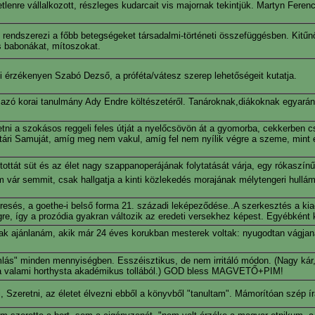
lenre vállalkozott, részleges kudarcait vis majornak tekintjük. Martyn Ferenc
 rendszerezi a főbb betegségeket társadalmi-történeti összefüggésben. Kitűnő
s babonákat, mítoszokat.
zi érzékenyen Szabó Dezső, a próféta/vátesz szerep lehetőségeit kutatja.
mazó korai tanulmány Ady Endre költészetéről. Tanároknak,diákoknak egyará
tni a szokásos reggeli feles útját a nyelőcsövön át a gyomorba, cekkerben cs
zertári Samuját, amíg meg nem vakul, amíg fel nem nyílik végre a szeme, mint 
tottát süt és az élet nagy szappanoperájának folytatását várja, egy rókaszínűre
m vár semmit, csak hallgatja a kinti közlekedés morajának mélytengeri hullám
eresés, a goethe-i belső forma 21. századi leképeződése..A szerkesztés a ki
gre, így a prozódia gyakran változik az eredeti versekhez képest. Egyébként
nak ajánlanám, akik már 24 éves korukban mesterek voltak: nyugodtan vágjan
mlás" minden mennyiségben. Esszéisztikus, de nem irritáló módon. (Nagy kár
ngja valami horthysta akadémikus tollából.) GOD bless MAGVETŐ+PIM!
 Szeretni, az életet élvezni ebből a könyvből "tanultam". Mámorítóan szép ír