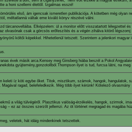
m szerette a bort, sem a cigányzenét, "nem volt érzéke a magyar etnikum, 
tte a honi szellemi élettől. Izgalmas esszé!
mörülés első, ám igencsak ismeretlen publikációja. A kötetben még olyan n
tól, méltatlanná váltak eme kiváló könyv részévé válni.
zd tárcanovelláiba. Elképzelem: ül a monitor előtt visszatartott lélegzettel és
 az olvasónak csak a görcsös erőfeszítés és a végén zihálva kitörő légszomj
önyörű költői képekkel. Hihetetlenül tetszett. Szerintem a jelenkori magyar
us.
vanas évek másik arca.Kensey meg Ginsberg hiába beszél a Pokol Angyalai
nekdota gyüjtemény,gonzotollból.Thompson ilyet is tud, furcsa látni, na meg
lan keleti íz köti egybe őket. Titok, misztikum, számok, hangok, hangulatok, s
 Magával ragad, belefeledkezik. Még több ilyet kérünk! Kötelező olvasmány
mekmű a világ túlvégéről. Plasztikus valóság-érzékelés, hangok, szirmok, i
ság -- ez az összes szerzőt jellemzi. Az öt történet megragad és magába húz
eg, veletek, hát idáig mindenkinek tetszettek.