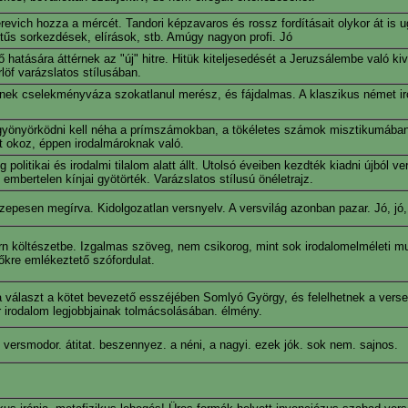
evich hozza a mércét. Tandori képzavaros és rossz fordításait olykor át is 
betűs sorkezdések, elírások, stb. Amúgy nagyon profi. Jó
 hatására áttérnek az "új" hitre. Hitük kiteljesedését a Jeruzsálembe való ki
löf varázslatos stílusában.
elynek cselekményváza szokatlanul merész, és fájdalmas. A klaszikus német 
n, gyönyörködni kell néha a prímszámokban, a tökéletes számok misztikumában
t okoz, éppen irodalmároknak való.
olitikai és irodalmi tilalom alatt állt. Utolsó éveiben kezdték kiadni újból ver
embertelen kínjai gyötörték. Varázslatos stílusú önéletrajz.
zepesen megírva. Kidolgozatlan versnyelv. A versvilág azonban pazar. Jó, jó,
rn költészetbe. Izgalmas szöveg, nem csikorog, mint sok irodalomelméleti m
dőkre emlékeztető szófordulat.
 a választ a kötet bevezető esszéjében Somlyó György, és felelhetnek a versei
r irodalom legjobbjainak tolmácsolásában. élmény.
os versmodor. átitat. beszennyez. a néni, a nagyi. ezek jók. sok nem. sajnos.