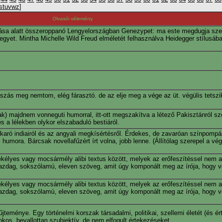
s
t
u
v
w
z
]
Olvasói vélemény
ása alatt összeroppanó Lengyelországban Genezypet: ma este megdugja szer
gyet. Mintha Michelle Wild Freud elméletét felhasználva Heidegger stílusába
szás meg nemtom, elég fárasztó. de az elje meg a vége az üt. végülis tetszi
 csak) majdnem vonneguti humorral, itt-ott megszakítva a létező Pakisztánról s
 a lélekben olykor elszabaduló bestiáról.
karó indiairól és az angyali megkísértésről. Érdekes, de zavaróan színpompás
i humora. Bárcsak novellafűzért írt volna, jobb lenne. (Állítólag szerepel a vé
sekélyes vagy mocsármély alibi textus között, melyek az erőfeszítéssel nem 
Gazdag, sokszólamú, eleven szöveg, amit úgy komponált meg az írója, hogy vé
sekélyes vagy mocsármély alibi textus között, melyek az erőfeszítéssel nem 
Gazdag, sokszólamú, eleven szöveg, amit úgy komponált meg az írója, hogy vé
teménye. Egy történelmi korszak társadalmi, politikai, szellemi életét (és ért
kos, bevallottan szubjektív, de nem elfogult értekezéseket.