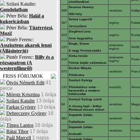
elmélkedései
Szilasi Katalin:
Seamus Heaney
Gondolatban
388
verskötet
Kalli
Hûlt hely
Péter Béla:
Halál a
Selma Lagerlöf
kukoricásban
367
regény
Palat
Jeruzsálem
Péter Béla:
Tüzérrózsi,
Siegfried Lenz
Mozi!
315
regény
Euró
Arne hagyatéka
Pintér Ferenc:
Singh, Simon
Asszisztens akarok lenni
történelmi
125
PAR
regény
(Állásinterjú)
A nagy Fermat-sejtés
Sinka István
Pintér Ferenc:
Billy és a
történelmi
418
Püski
regény
rózsapatron (A
Fekete bojtár vallomásai
westernfilmről)
Sirokai Mátyás
375
verskötet
Prae.
Pohárutca
FRISS FÓRUMOK
Somlyó György
Ötvös Németh Edit
41
132
Philoktétész sebe -
esszé(k)
Sene
perce
bevezetés a modern
Mórotz Krisztina
1 órája
költészetbe
Somlyó György szerk.
Szilasi Katalin
13 órája
68
verskötet
Magya
Farkas György
13 órája
A részeg hajó - Arthur
Rimbaud összes mûvei
Debreczeny György
16
Sopotnik Zoltán
órája
382
verskötet
Kalli
Futóalbum
Tímea Lantos
16 órája
Sopotnik Zoltán
Bátai Tibor
17 órája
168
verskötet
Kortá
Krokodil
Paál Marcell
1 napja
Sopotnik Zoltán