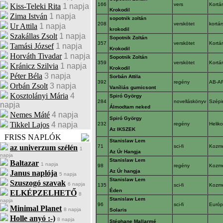
166
vers
Kortá
Kiss-Teleki Rita
1 napja
Krokodil
Zima István
1 napja
sopotnik zoltán
208
verskötet
kortá
Ur Attila
1 napja
krokodil
Szakállas Zsolt
1 napja
Sopotnik Zoltán
357
verskötet
Kortá
Tamási József
1 napja
Krokodil
Horváth Tivadar
1 napja
Sopotnik Zoltán
359
verskötet
Kortá
Kránicz Szilvia
1 napja
Krokodil
Péter Béla
3 napja
Sorbán Attila
392
regény
AB-A
Orbán Zsolt
3 napja
Vaníliás gumicsont
Kosztolányi Mária
4
Spiró György
284
novelláskönyv
Szépi
napja
Álmodtam neked
Nemes Máté
4 napja
Spiró György
Tikkel Lajos
4 napja
232
regény
Helik
Az IKSZEK
FRISS NAPLÓK
Stanislaw Lem
az univerzum szélén
71
sci-fi
Kozm
1
Az Úr Hangja
napja
Stanislaw Lem
Baltazar
1 napja
98
regény
Kozm
Az Úr hangja
Janus naplója
5 napja
Stanislaw Lem
Szuszogó szavak
6 napja
135
sci-fi
Kozm
Éden
ELKÉPZELHETŐ
8
Stanislaw Lem
napja
96
sci-fi
Euró
Minimal Planet
8 napja
Solaris
Holle anyó :-)
8 napja
Stéphane Mallarmé