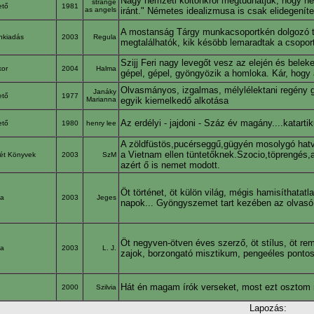
Nagy nemzeti költőnkről megtudhatjuk, hogy ne
strange
ető
1981
as angels
iránt." Németes idealizmusa is csak elidegeníte
A mostanság Tárgy munkacsoportkén dolgozó tö
nkiadás
2003
Regula
megtalálhatók, kik késöbb lemaradtak a csoport
Szijj Feri nagy levegőt vesz az elején és beleke
kor
2004
Halma
gépel, gépel, gyöngyözik a homloka. Kár, hogy
Olvasmányos, izgalmas, mélylélektani regény gy
Janáky
ető
1977
Marianna
egyik kiemelkedő alkotása
Az erdélyi - jajdoni - Száz év magány....katartik
ető
1980
henry lee
A zöldfüstös,pucérseggű,gügyén mosolygó hat
a Vietnam ellen tüntetőknek.Szocio,töprengés,a
ét Könyvek
2003
SzM
azért ő is nemet modott.
Öt történet, öt külön világ, mégis hamisíthatat
pa
2003
Jeges
napok... Gyöngyszemet tart kezében az olvasó.
Öt negyven-ötven éves szerző, öt stílus, öt re
pa
2003
L. J.
zajok, borzongató misztikum, pengeéles pontos
Hát én magam írók verseket, most ezt osztom m
2000
Szilvia
Lapozás: