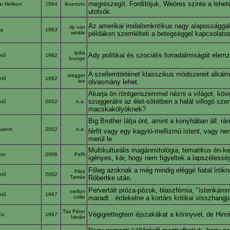
megrészegít. Fordítójuk, Weöres szinte a lehetet
r Helikon
1964
lézerszív
utolsók.
Az amerikai irodalomkritikus nagy alapossággal
rip van
pa
1983
winkle
példákon szemlélteti a betegséggel kapcsolato
lydia
Ady politikai és szociális forradalmiságát elem
ető
1982
lounge
A szellemtörténet klasszikus módszereit alkal
stagger
ető
1982
lee
olvasmány lehet.
Akarja ön röntgenszemmel nézni a világot, köve
szuggerálni az élet-sötétben a halál villogó s
etõ
2002
n.a.
macskakölyöknek?
Big Brother látja önt, amint a konyhában áll, rán
halom
2002
n.a.
férfit vagy egy kagyló-mellizmú istent, vagy ne
merül le
Multikulturális magánmitológia, tematikus én-k
kor
2006
FeRi
igényes, kár, hogy nem figyeltek a lapszélessé
Főleg azoknak a még mindig eléggé fiatal írók
Files
etõ
2002
Tamás
Róbertke után.
Pervertált próza-pózok, blaszfémia, "istenkáro
mellon
ető
1997
collie
maradt : érdekelne a kortárs kritikai visszha
Tas Péter
Végigrettegtem éjszakákat a könnyvel, de Hinni,
víz
1997
István