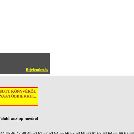
Bejelentkezés
ASOTT KÖNYVÉRŐL
A A TÖBBIEKKEL,
felelő oszlop nevére!
44
45
46
47
48
49
50
51
52
53
54
55
56
57
58
59
60
61
62
63
64
65
66
67
68