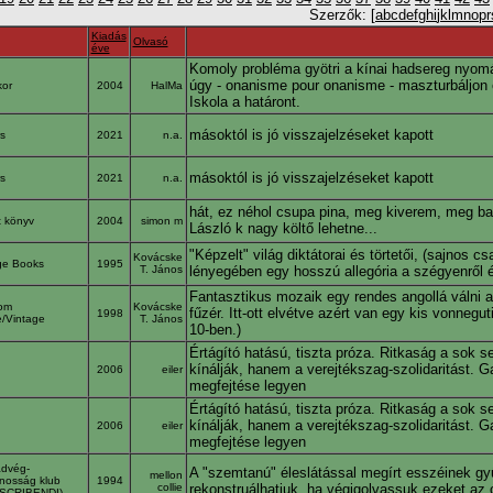
Szerzők: [
a
b
c
d
e
f
g
h
i
j
k
l
m
n
o
p
r
Kiadás
Olvasó
éve
Komoly probléma gyötri a kínai hadsereg nyom
úgy - onanisme pour onanisme - maszturbáljon e
kor
2004
HalMa
Iskola a határont.
másoktól is jó visszajelzéseket kapott
rs
2021
n.a.
másoktól is jó visszajelzéseket kapott
rs
2021
n.a.
hát, ez néhol csupa pina, meg kiverem, meg ba
tt könyv
2004
simon m
László k nagy költő lehetne...
"Képzelt" világ diktátorai és törtetői, (sajnos
Kovácske
ge Books
1995
T. János
lényegében egy hosszú allegória a szégyenről és
Fantasztikus mozaik egy rendes angollá válni a
om
Kovácske
fűzér. Itt-ott elvétve azért van egy kis vonnegut
1998
/Vintage
T. János
10-ben.)
Értágító hatású, tiszta próza. Ritkaság a sok 
kínálják, hanem a verejtékszag-szolidaritást. 
n
2006
eiler
megfejtése legyen
Értágító hatású, tiszta próza. Ritkaság a sok 
kínálják, hanem a verejtékszag-szolidaritást. 
n
2006
eiler
megfejtése legyen
dvég-
A "szemtanú" éleslátással megírt esszéinek gyűj
mellon
ánosság klub
1994
collie
rekonstruálhatjuk, ha végigolvassuk ezeket az o
 SCRIBENDI)