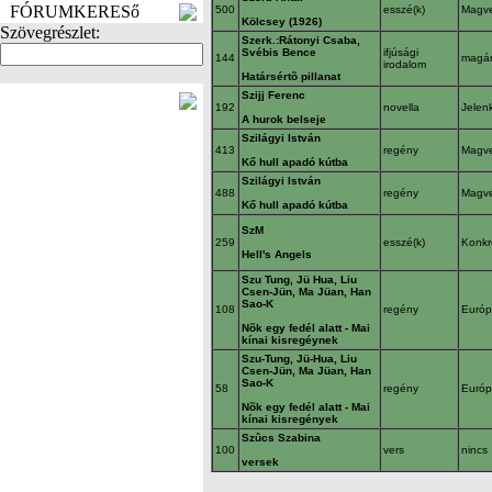
FÓRUMKERESő
500
esszé(k)
Magv
Kölcsey (1926)
Szövegrészlet:
Szerk.:Rátonyi Csaba,
Svébis Bence
ifjúsági
144
magá
irodalom
Határsértõ pillanat
Szijj Ferenc
FOTÓK
192
novella
Jelen
A hurok belseje
Szilágyi István
413
regény
Magv
Kő hull apadó kútba
Szilágyi István
488
regény
Magv
Kő hull apadó kútba
SzM
259
esszé(k)
Konkr
Hell's Angels
Szu Tung, Jü Hua, Liu
Csen-Jün, Ma Jüan, Han
Sao-K
108
regény
Euró
Nõk egy fedél alatt - Mai
kínai kisregéynek
Szu-Tung, Jü-Hua, Liu
Csen-Jün, Ma Jüan, Han
Sao-K
58
regény
Euró
Nõk egy fedél alatt - Mai
kínai kisregények
Szûcs Szabina
100
vers
nincs
versek