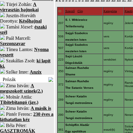
Türjei Zoltán:
A
virrasztás bajnokai
ID
Szerző
Cím
Kategória
Kiadó
Jusztin-Horváth
S. I. Witkiewicz
Dorottya:
Későhajnal
207
regény
Jelen
Tamási József:
északi
Telítetlenség
szél
Sajgó Szabolcs
506
vers
Kortá
Paál Marcell:
meztelen Isten
Szezonzavar
Sajgó Szabolcs
507
vers
Kortá
Tímea Lantos:
Nyoma
meztelen Isten
veszett
Sajó László
223
verskötet
Nyito
Szakállas Zsolt:
ki lapít
Dögcédulák
ki.
Salman Rushdie
Szőke Imre:
Anzix
350
regény
Vinta
Shame
Prózák
Salman Rushdie
Rand
372
regény
Zima István:
A
House
The Satanic Verses
megszokott színek(2.)
Molnár Attila:
Scheer Katalin
289
regény
Nora
Tibitebitangó (jav.)
Tangó metronómra
Zima István:
A másik is
Scheer Katalin
Pintér Ferenc:
230 éves a
290
regény
Nora
Tangó metronómra
láthatatlan kéz
Béla Péter:
Schöpflin Aladár
Száza
361
esszé(k)
Nyilv
GASZTROMÁK
Egy apolitikus
(ARS