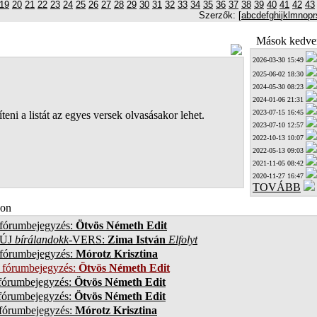
19
20
21
22
23
24
25
26
27
28
29
30
31
32
33
34
35
36
37
38
39
40
41
42
43
Szerzők: [
a
b
c
d
e
f
g
h
i
j
k
l
m
n
o
p
r
Mások kedven
2026-03-30 15:49
2025-06-02 18:30
2024-05-30 08:23
2024-01-06 21:31
2023-07-15 16:45
teni a listát az egyes versek olvasásakor lehet.
2023-07-10 12:57
2022-10-13 10:07
2022-05-13 09:03
2021-11-05 08:42
2020-11-27 16:47
TOVÁBB
on
 fórumbejegyzés:
Ötvös Németh Edit
ÚJ
bírálandokk
-VERS:
Zima István
Elfolyt
 fórumbejegyzés:
Mórotz Krisztina
 fórumbejegyzés:
Ötvös Németh Edit
 fórumbejegyzés:
Ötvös Németh Edit
 fórumbejegyzés:
Ötvös Németh Edit
 fórumbejegyzés:
Mórotz Krisztina