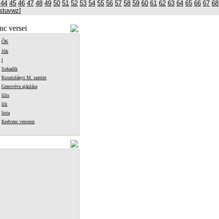
44
45
46
47
48
49
50
51
52
53
54
55
56
57
58
59
60
61
62
63
64
65
66
67
68
s
t
u
v
w
z
]
c versei
ŐK
Jók
l
Sokadik
Kosztolányi M. szerint
Genovéva ajánlása
lilis
lili
lista
Kedvenc verseim