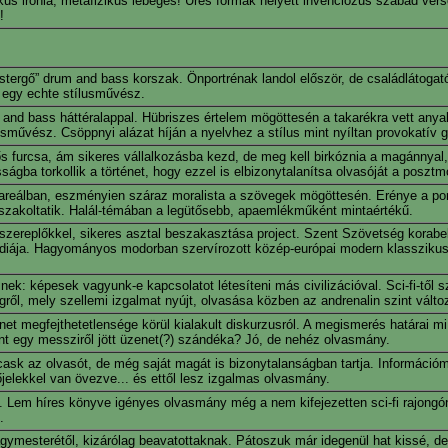
s irónia, metafizikus lebegés! Üres formák helyett invenciózus szabad ver
!
sistergő” drum and bass korszak. Önportrénak landol először, de családlátogat
) egy echte stílusművész.
um and bass háttéralappal. Hübriszes értelem mögöttesén a takarékra vett an
usművész. Csöppnyi alázat híján a nyelvhez a stílus mint nyíltan provokatív 
hős furcsa, ám sikeres vállalkozásba kezd, de meg kell birkóznia a magánnyal
sságba torkollik a történet, hogy ezzel is elbizonytalanítsa olvasóját a poszt
ózareálban, eszményien száraz moralista a szövegek mögöttesén. Erénye a pon
erőszakoltatik. Halál-témában a legütősebb, apaemlékműként mintaértékű.
szereplőkkel, sikeres asztal beszakasztása project. Szent Szövetség korabe
édiája. Hagyományos modorban szervírozott közép-európai modern klasszikus, 
ek: képesek vagyunk-e kapcsolatot létesíteni más civilizációval. Sci-fi-től s
l, mely szellemi izgalmat nyújt, olvasása közben az andrenalin szint válto
t megfejthetetlensége körül kialakult diskurzusról. A megismerés határai 
nt egy messziről jött üzenet(?) szándéka? Jó, de nehéz olvasmány.
cask az olvasót, de még saját magát is bizonytalanságban tartja. Információ
jelekkel van övezve... és ettől lesz izgalmas olvasmány.
. Lem híres könyve igényes olvasmány még a nem kifejezetten sci-fi rajongó
.
agymesterétől, kizárólag beavatottaknak. Pátoszuk már idegenül hat kissé, de