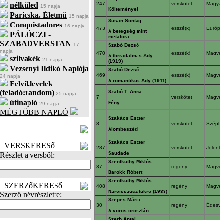
nélküled
247
verskötet
Magya
15 napja
Költeményei
Paricska. Életmű
15 napja
Susan Sontag
Conquistadores
16 napja
473
esszé(k)
Euró
A betegség mint
PÁLÓCZI -
metafora
SZABADVERSTAN
17
Szabó Dezső
napja
470
esszé(k)
Magv
A forradalmas Ady
szilvakék
21 napja
(1919)
Vezsenyi Ildikó Naplója
Szabó Dezső
469
esszé(k)
Magv
24 napja
A romantikus Ady (1911)
Felvil.levelek
(feladó:random)
Szabó T. Anna
25 napja
7
verskötet
Magv
útinapló
Fény
29 napja
MÉGTÖBB NAPLÓ
Szakács Eszter
BECENÉV
8
verskötet
Szép
Álombeszéd
LEFOGLALÁSA
Szakács Eszter
VERSKERESő
287
verskötet
Jelen
Saudade
Részlet a versből:
Szentkuthy Miklós
37
regény
Magv
Barokk Róbert
Szentkuthy Miklós
SZERZőKERESő
408
regény
Magv
Narcisszusz tükre (1933)
Szerző névrészletre:
Szepes Mária
30
regény
Édes
A vörös oroszlán
Szerb Antal