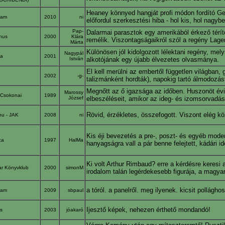
Heaney könnyed hangját profi módon fordító Ger
gram
2010
ni
előfordul szerkesztési hiba - hol kis, hol nagy
Pap-
Dalarmai parasztok egy amerikából érkező térítő
inus
2000
Klára
remélik. Viszontagságaikról szól a regény Lager
Márta
Különösen jól kidolgozott lélektani regény, m
Nagypál
pa
2001
István
alkotójának egy újabb élvezetes olvasmánya.
El kell merülni az embertől független világba
K
2002
-g-
talizmánként hordták), napokig tartó álmodozás
Megnőtt az ő igazsága az időben. Huszonöt évig p
Marossy
-Csokonai
1989
József
elbeszéléseit, amikor az ideg- és izomsorvadás 
Rövid, érzékletes, összefogott. Viszont elég kö
hu - JAK
2008
ni
Kis éji bevezetés a pre-, poszt- és egyéb mode
ca
1997
HalMa
hanyagságra vall a pár benne felejtett, kádári i
Ki volt Arthur Rimbaud? erre a kérdésre keresi
r Könyvklub
2000
simonM
irodalom talán legérdekesebb figurája, a magya
a tóról. a panelről. meg ilyenek. kicsit pollágh
gram
2009
sbpaul
Ijesztő képek, nehezen érthető mondandó!
rs
2003
jóakaró