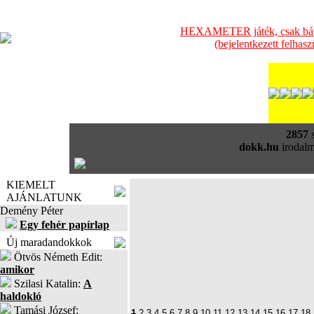
HEXAMETER játék, csak bátra
(bejelentkezett felhas
2857
s
dokk.hu
irodalm
KIEMELT
AJÁNLATUNK
Demény Péter
Egy fehér papírlap
Új maradandokkok
Ötvös Németh Edit:
amikor
Szilasi Katalin:
A
haldokló
Tamási József:
1
2
3
4
5
6
7
8
9
10
11
12
13
14
15
16
17
18