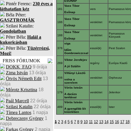
ESÕNAP
Pintér Ferenc:
230 éves a
Vass Tibor
láthatatlan kéz
181
vers
Parnasszus kön
Esõnap
Béla Péter:
Vass Tibor
GASZTROMÁK
186
verskötet
Parnasszus kön
Szilasi Katalin:
Esõnap
Gondolatban
Vass Tibor
Parnasszus
188
verskötet
Péter Béla:
Halál a
Könyvek
Esõnap
kukoricásban
viga
Péter Béla:
Tüzérrózsi,
376
esszé(k)
Pest Szalon
Idõm
Mozi!
Gombrowiczcsal
FRISS FÓRUMOK
Viktor Jerofejev
269
regény
Európa Kiadó
DOKK_FAQ
9 órája
A jó Sztálin
Zima István
13 órája
Villányi László
Ötvös Németh Edit
13
406
verskötet
Orpheusz
volna a
szerelem
órája
Vörös István
Mórotz Krisztina
18
179
verskötet
Jelenkor
órája
A darázs
tanításai
Paál Marcell
22 órája
Vörös István
Szilasi Katalin
22 órája
489
esszé(k)
Ister
A gyengébb lét
Tímea Lantos
1 napja
közelében
Debreczeny György
1
1
2
3
4
5
6
7
8
9
10
11
12
13
14
15
16
17
18
napja
Farkas György
2 napja