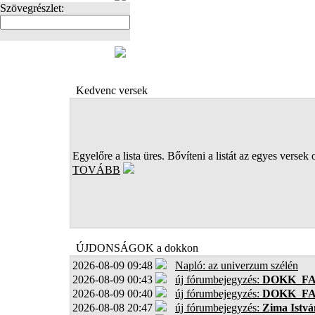
Szövegrészlet:
FOTÓK
Kedvenc versek
Egyelőre a lista üres. Bővíteni a listát az egyes versek 
TOVÁBB
ÚJDONSÁGOK a dokkon
2026-08-09 09:48
Napló: az univerzum szélén
2026-08-09 00:43
új fórumbejegyzés:
DOKK_F
2026-08-09 00:40
új fórumbejegyzés:
DOKK_F
2026-08-08 20:47
új fórumbejegyzés:
Zima Istvá