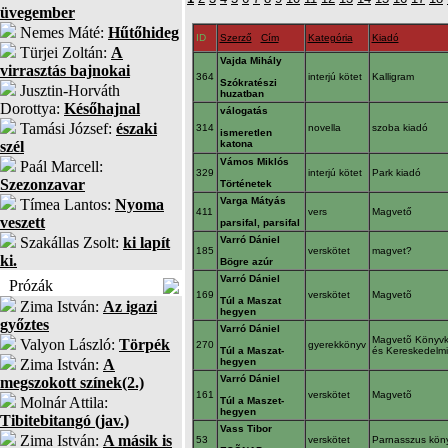
üvegember
Nemes Máté:
Hűtőhideg
ID
Szerző
Cím
Kategória
Kiadó
Türjei Zoltán:
A
Vajda Mihály
virrasztás bajnokai
364
interjú kötet
Kalligram
Szókratészi
Jusztin-Horváth
huzatban
Dorottya:
Későhajnal
válogatás
Tamási József:
északi
314
novella
szoba kiadó
ismeretlen
szél
katona
Vámos Miklós
Paál Marcell:
329
interjú kötet
Park kiadó
Szezonzavar
Történetek
Varga Mátyás
Tímea Lantos:
Nyoma
411
vers
Magvető
veszett
parsifal, parsifal
Szakállas Zsolt:
ki lapít
Varró Dániel
185
verskötet
magvet?
ki.
Bögre azúr
Varró Dániel
Prózák
169
verskötet
Magvetõ
Túl a Maszat
Zima István:
Az igazi
hegyen
győztes
Varró Dániel
Magvetõ Könyvk
Valyon László:
Törpék
270
gyerekkönyv
Túl a Maszat-
és Kereskedelmi
Zima István:
A
hegyen
Varró Dániel
megszokott színek(2.)
161
verskötet
Magvetõ
Molnár Attila:
Túl a Maszet-
hegyen
Tibitebitangó (jav.)
Vass Tibor
Zima István:
A másik is
53
verskötet
Parnasszus kön