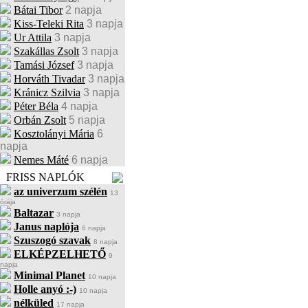
Bátai Tibor
2 napja
Kiss-Teleki Rita
3 napja
Ur Attila
3 napja
Szakállas Zsolt
3 napja
Tamási József
3 napja
Horváth Tivadar
3 napja
Kránicz Szilvia
3 napja
Péter Béla
4 napja
Orbán Zsolt
5 napja
Kosztolányi Mária
6
napja
Nemes Máté
6 napja
FRISS NAPLÓK
az univerzum szélén
13
órája
Baltazar
3 napja
Janus naplója
6 napja
Szuszogó szavak
8 napja
ELKÉPZELHETŐ
9
napja
Minimal Planet
10 napja
Holle anyó :-)
10 napja
nélküled
17 napja