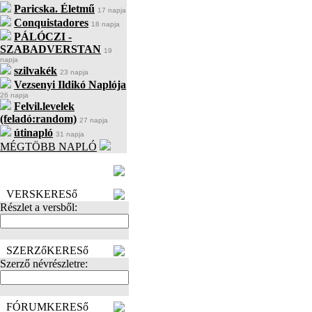
Paricska. Életmű
17 napja
Conquistadores
18 napja
PÁLÓCZI -
SZABADVERSTAN
19
napja
szilvakék
23 napja
Vezsenyi Ildikó Naplója
26 napja
Felvil.levelek
(feladó:random)
27 napja
útinapló
31 napja
MÉGTÖBB NAPLÓ
BECENÉV
LEFOGLALÁSA
VERSKERESő
Részlet a versből:
SZERZőKERESő
Szerző névrészletre:
FÓRUMKERESő