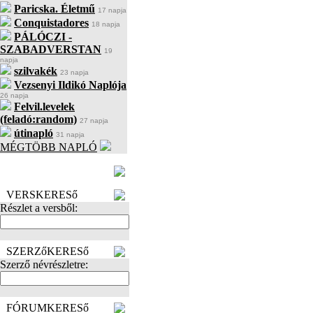
Paricska. Életmű
17 napja
Conquistadores
18 napja
PÁLÓCZI -
SZABADVERSTAN
19
napja
szilvakék
23 napja
Vezsenyi Ildikó Naplója
26 napja
Felvil.levelek
(feladó:random)
27 napja
útinapló
31 napja
MÉGTÖBB NAPLÓ
BECENÉV
LEFOGLALÁSA
VERSKERESő
Részlet a versből:
SZERZőKERESő
Szerző névrészletre:
FÓRUMKERESő