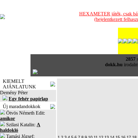
HEXAMETER játék, csak bátra
(bejelentkezett felhas
2857
s
dokk.hu
irodalm
KIEMELT
AJÁNLATUNK
Demény Péter
Egy fehér papírlap
Új maradandokkok
Ötvös Németh Edit:
amikor
Szilasi Katalin:
A
haldokló
Tamási József:
1
2
3
4
5
6
7
8
9
10
11
12
13
14
15
16
17
18