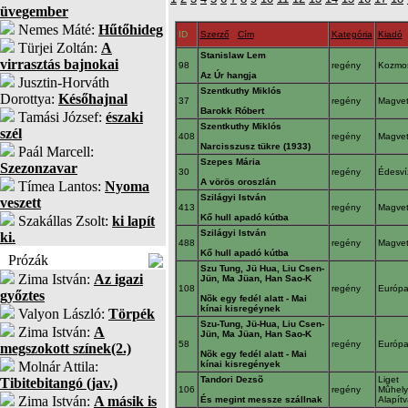
üvegember
Nemes Máté:
Hűtőhideg
ID
Szerző
Cím
Kategória
Kiadó
Türjei Zoltán:
A
Stanislaw Lem
virrasztás bajnokai
98
regény
Kozmo
Az Úr hangja
Jusztin-Horváth
Szentkuthy Miklós
Dorottya:
Későhajnal
37
regény
Magve
Barokk Róbert
Tamási József:
északi
Szentkuthy Miklós
szél
408
regény
Magve
Narcisszusz tükre (1933)
Paál Marcell:
Szepes Mária
Szezonzavar
30
regény
Édesv
A vörös oroszlán
Tímea Lantos:
Nyoma
Szilágyi István
veszett
413
regény
Magve
Kő hull apadó kútba
Szakállas Zsolt:
ki lapít
Szilágyi István
ki.
488
regény
Magve
Kő hull apadó kútba
Prózák
Szu Tung, Jü Hua, Liu Csen-
Zima István:
Az igazi
Jün, Ma Jüan, Han Sao-K
108
regény
Európ
győztes
Nõk egy fedél alatt - Mai
kínai kisregéynek
Valyon László:
Törpék
Szu-Tung, Jü-Hua, Liu Csen-
Zima István:
A
Jün, Ma Jüan, Han Sao-K
58
regény
Európ
megszokott színek(2.)
Nõk egy fedél alatt - Mai
Molnár Attila:
kínai kisregények
Tandori Dezsõ
Liget
Tibitebitangó (jav.)
106
regény
Mûhely
Zima István:
A másik is
És megint messze szállnak
Alapít