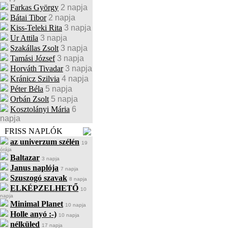
Farkas György
2 napja
Bátai Tibor
2 napja
Kiss-Teleki Rita
3 napja
Ur Attila
3 napja
Szakállas Zsolt
3 napja
Tamási József
3 napja
Horváth Tivadar
3 napja
Kránicz Szilvia
4 napja
Péter Béla
5 napja
Orbán Zsolt
5 napja
Kosztolányi Mária
6
napja
FRISS NAPLÓK
az univerzum szélén
19
órája
Baltazar
3 napja
Janus naplója
7 napja
Szuszogó szavak
8 napja
ELKÉPZELHETŐ
10
napja
Minimal Planet
10 napja
Holle anyó :-)
10 napja
nélküled
17 napja