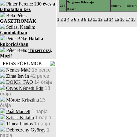
Tatyjana Tolsztaja
Pintér Ferenc:
230 éves a
264
regény
Ulpis-
láthatatlan kéz
Kssz!
Béla Péter:
1
2
3
4
5
6
7
8
9
10
11
12
13
14
15
16
17
18
GASZTROMÁK
Szilasi Katalin:
Gondolatban
Péter Béla:
Halál a
kukoricásban
Péter Béla:
Tüzérrózsi,
Mozi!
FRISS FÓRUMOK
Nemes Máté
15 perce
Zima István
42 perce
DOKK_FAQ
14 órája
Ötvös Németh Edit
18
órája
Mórotz Krisztina
23
órája
Paál Marcell
1 napja
Szilasi Katalin
1 napja
Tímea Lantos
1 napja
Debreczeny György
1
napja