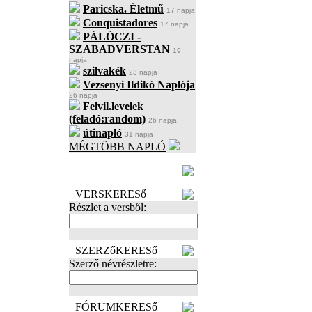
Paricska. Életmű
17 napja
Conquistadores
17 napja
PÁLÓCZI -
SZABADVERSTAN
19
napja
szilvakék
23 napja
Vezsenyi Ildikó Naplója
26 napja
Felvil.levelek
(feladó:random)
26 napja
útinapló
31 napja
MÉGTÖBB NAPLÓ
BECENÉV
LEFOGLALÁSA
VERSKERESő
Részlet a versből:
SZERZőKERESő
Szerző névrészletre:
FÓRUMKERESő