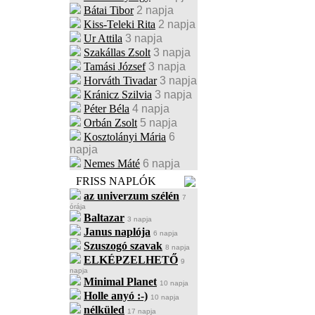
Bátai Tibor
2 napja
Kiss-Teleki Rita
2 napja
Ur Attila
3 napja
Szakállas Zsolt
3 napja
Tamási József
3 napja
Horváth Tivadar
3 napja
Kránicz Szilvia
3 napja
Péter Béla
4 napja
Orbán Zsolt
5 napja
Kosztolányi Mária
6
napja
Nemes Máté
6 napja
FRISS NAPLÓK
az univerzum szélén
7
órája
Baltazar
3 napja
Janus naplója
6 napja
Szuszogó szavak
8 napja
ELKÉPZELHETŐ
9
napja
Minimal Planet
10 napja
Holle anyó :-)
10 napja
nélküled
17 napja