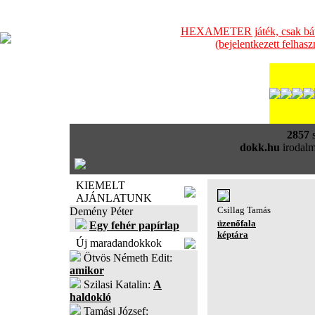
HEXAMETER játék, csak bátra
(bejelentkezett felhas
2857
s
dokk.hu
irodalm
KIEMELT
AJÁNLATUNK
Csillag Tamás
Demény Péter
üzenőfala
Egy fehér papírlap
képtára
Új maradandokkok
Ötvös Németh Edit:
amikor
Szilasi Katalin:
A
haldokló
Tamási József: