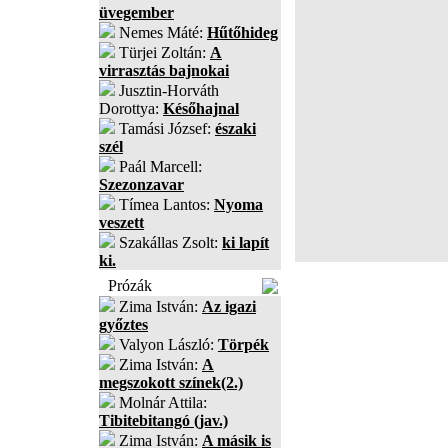
üvegember
Nemes Máté:
Hűtőhideg
Türjei Zoltán:
A
virrasztás bajnokai
Jusztin-Horváth
Dorottya:
Későhajnal
Tamási József:
északi
szél
Paál Marcell:
Szezonzavar
Tímea Lantos:
Nyoma
veszett
Szakállas Zsolt:
ki lapít
ki.
Prózák
Zima István:
Az igazi
győztes
Valyon László:
Törpék
Zima István:
A
megszokott színek(2.)
Molnár Attila:
Tibitebitangó (jav.)
Zima István:
A másik is