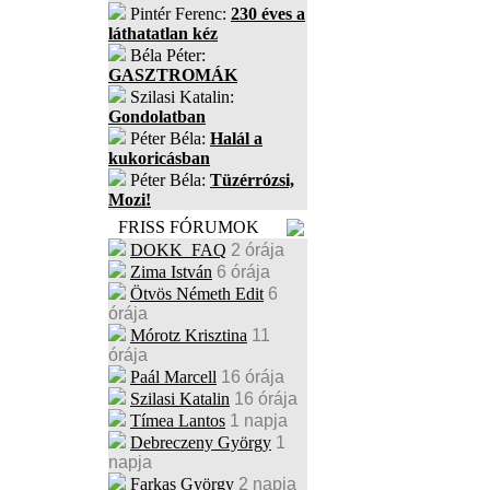
Pintér Ferenc:
230 éves a
láthatatlan kéz
Béla Péter:
GASZTROMÁK
Szilasi Katalin:
Gondolatban
Péter Béla:
Halál a
kukoricásban
Péter Béla:
Tüzérrózsi,
Mozi!
FRISS FÓRUMOK
DOKK_FAQ
2 órája
Zima István
6 órája
Ötvös Németh Edit
6
órája
Mórotz Krisztina
11
órája
Paál Marcell
16 órája
Szilasi Katalin
16 órája
Tímea Lantos
1 napja
Debreczeny György
1
napja
Farkas György
2 napja