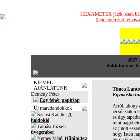
HEXAMETER játék, csak bátra
(bejelentkezett felhas
2857
s
dokk.hu
irodalm
KIEMELT
AJÁNLATUNK
Tímea Lanto
Demény Péter
Egymásba hur
Egy fehér papírlap
Arról, ahogy 
Új maradandokkok
lecsúsztak a l
Szilasi Katalin:
A
és úgy tapadt
haldokló
mint nagybete
Tamási József:
az jutott esze
üvegember
hogy Isten na
Nemes Máté:
Hűtőhideg
hisz' képmásár