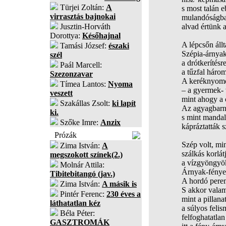
Türjei Zoltán:
A
s most talán 
virrasztás bajnokai
mulandóságban
Jusztin-Horváth
alvad értünk a
Dorottya:
Későhajnal
A lépcsőn ál
Tamási József:
északi
Szépia-árnyak 
szél
a drótkerítés
Paál Marcell:
a tűzfal háro
Szezonzavar
A keréknyomok
Tímea Lantos:
Nyoma
– a gyermek- 
veszett
mint ahogy a c
Szakállas Zsolt:
ki lapít
Az agyagbarna
ki.
s mint mandal
Szőke Imre:
Anzix
kápráztatták 
Prózák
Szép volt, mi
Zima István:
A
szálkás korlá
megszokott színek(2.)
a vízgyöngyök
Molnár Attila:
Árnyak-fények
Tibitebitangó (jav.)
A hordó perem
Zima István:
A másik is
S akkor valam
Pintér Ferenc:
230 éves a
mint a pillana
láthatatlan kéz
a súlyos feli
Béla Péter:
felfoghatatlan
GASZTROMÁK