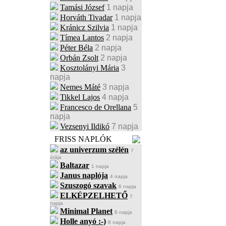
Tamási József
1 napja
Horváth Tivadar
1 napja
Kránicz Szilvia
1 napja
Tímea Lantos
2 napja
Péter Béla
2 napja
Orbán Zsolt
2 napja
Kosztolányi Mária
3
napja
Nemes Máté
3 napja
Tikkel Lajos
4 napja
Francesco de Orellana
5
napja
Vezsenyi Ildikó
7 napja
FRISS NAPLÓK
az univerzum szélén
7
órája
Baltazar
1 napja
Janus naplója
4 napja
Szuszogó szavak
6 napja
ELKÉPZELHETŐ
7
napja
Minimal Planet
8 napja
Holle anyó :-)
8 napja