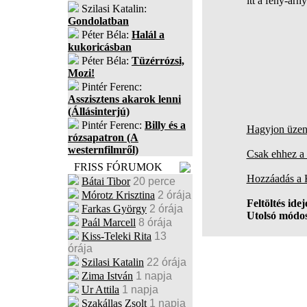
itt a fény-árn
Szilasi Katalin:
Gondolatban
Péter Béla:
Halál a
kukoricásban
Péter Béla:
Tüzérrózsi,
Mozi!
Pintér Ferenc:
Asszisztens akarok lenni
(Állásinterjú)
Pintér Ferenc:
Billy és a
Hagyjon üzene
rózsapatron (A
westernfilmről)
Csak ehhez a 
FRISS FÓRUMOK
Hozzáadás a
Bátai Tibor
20 perce
Mórotz Krisztina
2 órája
Feltöltés idej
Farkas György
2 órája
Utolsó módos
Paál Marcell
8 órája
Kiss-Teleki Rita
13
órája
Szilasi Katalin
22 órája
Zima István
1 napja
Ur Attila
1 napja
Szakállas Zsolt
1 napja