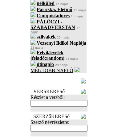
nélküled
15 napja
Paricska. Életmű
15 napja
Conquistadores
15 napja
PÁLÓCZI -
SZABADVERSTAN
17
napja
szilvakék
20 napja
Vezsenyi Ildikó Naplója
23 napja
Felvil.levelek
(feladó:random)
24 napja
útinapló
29 napja
MÉGTÖBB NAPLÓ
BECENÉV
LEFOGLALÁSA
VERSKERESő
Részlet a versből:
SZERZőKERESő
Szerző névrészletre: