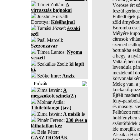
Türjei Zoltán:
A
Vörösre ért s
virrasztás bajnokai
feszül gerinc
Jusztin-Horváth
Fülledt éjek p
Dorottya:
Későhajnal
zöld árnyékot 
Boromba esett
Tamási József:
északi
Mélyére kupor
szél
citrusok vihá
Paál Marcell:
szemed csillo
Szezonzavar
borunkba esik
Tímea Lantos:
Nyoma
a hegy, a nyár
veszett
Vatta-éjben ri
Szakállas Zsolt:
ki lapít
levendula párá
ki.
meztelenül d
Szőke Imre:
Anzix
körvonalaikér
Prózák
Meleg van. a 
kockakő-puzz
Zima István:
A
Éjféli madara
megszokott színek(2.)
fény-parabola 
Molnár Attila:
és mosoly: sos
Tibitebitangó (jav.)
Felhúzott ret
Zima István:
A másik is
holdfényben s
Pintér Ferenc:
230 éves a
szántóföldek c
láthatatlan kéz
ide morajlik a
Béla Péter:
Alszik a Hold
GASZTROMÁK