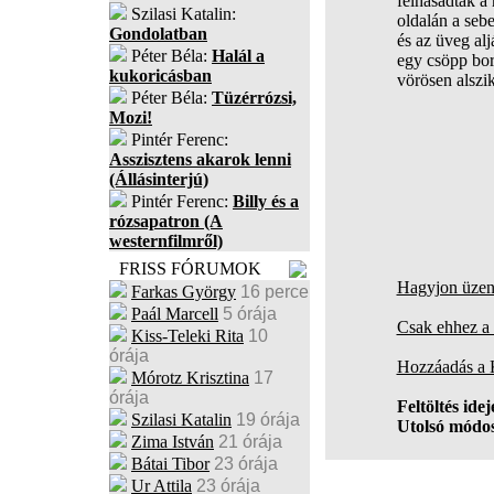
felhasadtak a
Szilasi Katalin:
oldalán a sebe
Gondolatban
és az üveg alj
Péter Béla:
Halál a
egy csöpp bo
kukoricásban
vörösen alszi
Péter Béla:
Tüzérrózsi,
Mozi!
Pintér Ferenc:
Asszisztens akarok lenni
(Állásinterjú)
Pintér Ferenc:
Billy és a
rózsapatron (A
westernfilmről)
FRISS FÓRUMOK
Hagyjon üzene
Farkas György
16 perce
Paál Marcell
5 órája
Csak ehhez a 
Kiss-Teleki Rita
10
órája
Hozzáadás a
Mórotz Krisztina
17
órája
Feltöltés idej
Szilasi Katalin
19 órája
Utolsó módos
Zima István
21 órája
Bátai Tibor
23 órája
Ur Attila
23 órája