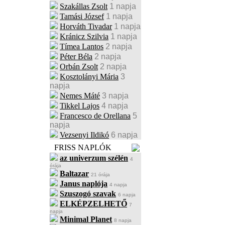
Szakállas Zsolt
1 napja
Tamási József
1 napja
Horváth Tivadar
1 napja
Kránicz Szilvia
1 napja
Tímea Lantos
2 napja
Péter Béla
2 napja
Orbán Zsolt
2 napja
Kosztolányi Mária
3
napja
Nemes Máté
3 napja
Tikkel Lajos
4 napja
Francesco de Orellana
5
napja
Vezsenyi Ildikó
6 napja
FRISS NAPLÓK
az univerzum szélén
4
órája
Baltazar
21 órája
Janus naplója
4 napja
Szuszogó szavak
6 napja
ELKÉPZELHETŐ
7
napja
Minimal Planet
8 napja