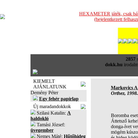
HEXAMETER játék, csak bátra
(bejelentkezett felhas
2857
s
dokk.hu
irodalm
KIEMELT
AJÁNLATUNK
Markovics A
Demény Péter
Orthez, 1998.
Egy fehér papírlap
Új maradandokkok
Szilasi Katalin:
A
Boromba esett
haldokló
Áttetsző kehe
Tamási József:
donga-ívet vet
üvegember
mögém kúszot
Nemes Máté:
Hűtőhideg
és hideg ködöt