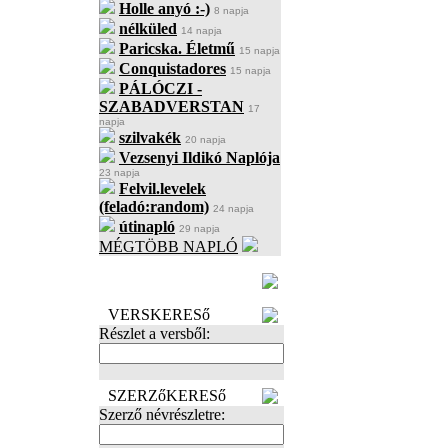
Holle anyó :-)
8 napja
nélküled
14 napja
Paricska. Életmű
15 napja
Conquistadores
15 napja
PÁLÓCZI -
SZABADVERSTAN
17
napja
szilvakék
20 napja
Vezsenyi Ildikó Naplója
23 napja
Felvil.levelek
(feladó:random)
24 napja
útinapló
29 napja
MÉGTÖBB NAPLÓ
BECENÉV
LEFOGLALÁSA
VERSKERESő
Részlet a versből:
SZERZőKERESő
Szerző névrészletre: