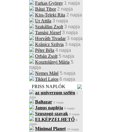
Farkas György
1 napja
Bátai Tibor
2 napja
Kiss-Teleki Rita
2 napja
Ur Attila
3 napja
Szakállas Zsolt
3 napja
Tamási József
3 napja
Horváth Tivadar
3 napja
Kránicz Szilvia
3 napja
Péter Béla
4 napja
Orbán Zsolt
5 napja
Kosztolányi Mária
5
napja
Nemes Máté
5 napja
Tikkel Lajos
6 napja
FRISS NAPLÓK
az univerzum szélén
1
órája
Baltazar
3 napja
Janus naplója
6 napja
Szuszogó szavak
8 napja
ELKÉPZELHETŐ
9
napja
Minimal Planet
10 napja