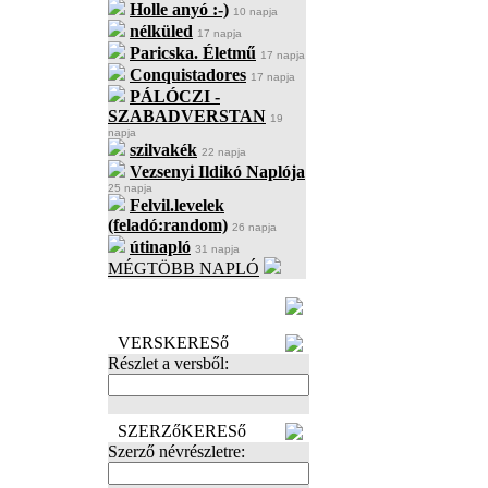
Holle anyó :-)
10 napja
nélküled
17 napja
Paricska. Életmű
17 napja
Conquistadores
17 napja
PÁLÓCZI -
SZABADVERSTAN
19
napja
szilvakék
22 napja
Vezsenyi Ildikó Naplója
25 napja
Felvil.levelek
(feladó:random)
26 napja
útinapló
31 napja
MÉGTÖBB NAPLÓ
BECENÉV
LEFOGLALÁSA
VERSKERESő
Részlet a versből:
SZERZőKERESő
Szerző névrészletre: