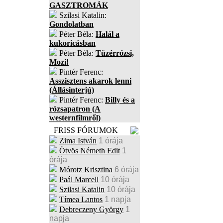
GASZTROMÁK
Szilasi Katalin:
Gondolatban
Péter Béla:
Halál a
kukoricásban
Péter Béla:
Tüzérrózsi,
Mozi!
Pintér Ferenc:
Asszisztens akarok lenni
(Állásinterjú)
Pintér Ferenc:
Billy és a
rózsapatron (A
westernfilmről)
FRISS FÓRUMOK
Zima István
1 órája
Ötvös Németh Edit
1
órája
Mórotz Krisztina
6 órája
Paál Marcell
10 órája
Szilasi Katalin
10 órája
Tímea Lantos
1 napja
Debreczeny György
1
napja