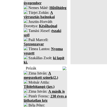
üvegember
Nemes Máté:
Hűtőhideg
Türjei Zoltán:
A
virrasztás bajnokai
Jusztin-Horváth
Dorottya:
Későhajnal
Tamási József:
északi
szél
Paál Marcell:
Szezonzavar
Tímea Lantos:
Nyoma
veszett
Szakállas Zsolt:
ki lapít
ki.
Prózák
Zima István:
A
megszokott színek(2.)
Molnár Attila:
Tibitebitangó (jav.)
Zima István:
A másik is
Pintér Ferenc:
230 éves a
láthatatlan kéz
Béla Péter: