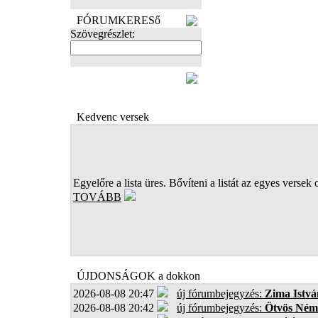
FÓRUMKERESő
Szövegrészlet:
FOTÓK
Kedvenc versek
Egyelőre a lista üres. Bővíteni a listát az egyes versek 
TOVÁBB
ÚJDONSÁGOK a dokkon
2026-08-08 20:47
új fórumbejegyzés:
Zima Istvá
2026-08-08 20:42
új fórumbejegyzés:
Ötvös Ném