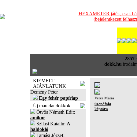
HEXAMETER játék, csak bátra
(bejelentkezett felhas
2857
s
dokk.hu
irodalm
KIEMELT
AJÁNLATUNK
Demény Péter
Egy fehér papírlap
Veres Mária
üzenőfala
Új maradandokkok
képtára
Ötvös Németh Edit:
amikor
Szilasi Katalin:
A
haldokló
Tamási József: