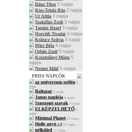
Bátai Tibor
2 napja
Kiss-Teleki Rita
2 napja
Ur Attila
3 napja
Szakállas Zsolt
3 napja
Tamási József
3 napja
Horváth Tivadar
3 napja
Kránicz Szilvia
3 napja
Péter Béla
4 napja
Orbán Zsolt
5 napja
Kosztolányi Mária
5
napja
Nemes Máté
5 napja
FRISS NAPLÓK
az univerzum szélén
6
órája
Baltazar
3 napja
Janus naplója
6 napja
Szuszogó szavak
8 napja
ELKÉPZELHETŐ
9
napja
Minimal Planet
10 napja
Holle anyó :-)
10 napja
nélküled
17 napja