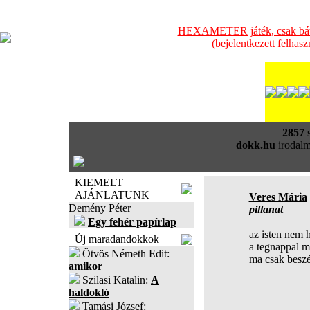
HEXAMETER játék, csak bátra
(bejelentkezett felhas
2857
s
dokk.hu
irodalm
KIEMELT
AJÁNLATUNK
Veres Mária
Demény Péter
pillanat
Egy fehér papírlap
az isten nem h
Új maradandokkok
a tegnappal m
Ötvös Németh Edit:
ma csak beszé
amikor
Szilasi Katalin:
A
haldokló
Tamási József: