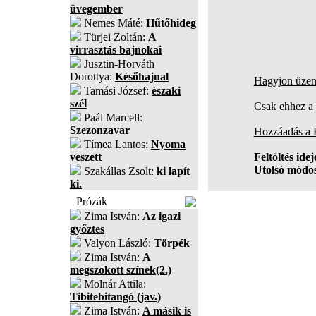
üvegember
Nemes Máté:
Hűtőhideg
Türjei Zoltán:
A
virrasztás bajnokai
Jusztin-Horváth
Dorottya:
Későhajnal
Hagyjon üzene
Tamási József:
északi
szél
Csak ehhez a 
Paál Marcell:
Szezonzavar
Hozzáadás a
Tímea Lantos:
Nyoma
veszett
Feltöltés idej
Utolsó módos
Szakállas Zsolt:
ki lapít
ki.
Prózák
Zima István:
Az igazi
győztes
Valyon László:
Törpék
Zima István:
A
megszokott színek(2.)
Molnár Attila:
Tibitebitangó (jav.)
Zima István:
A másik is