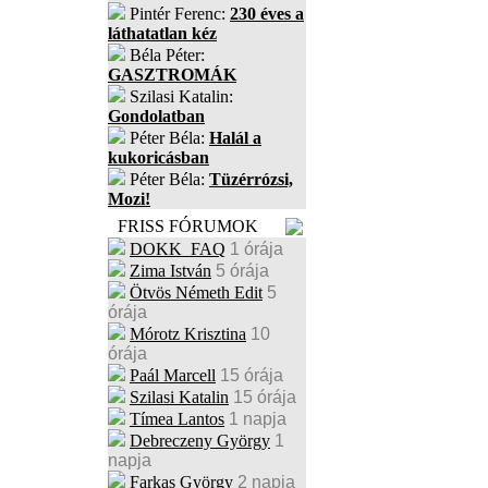
Pintér Ferenc:
230 éves a
láthatatlan kéz
Béla Péter:
GASZTROMÁK
Szilasi Katalin:
Gondolatban
Péter Béla:
Halál a
kukoricásban
Péter Béla:
Tüzérrózsi,
Mozi!
FRISS FÓRUMOK
DOKK_FAQ
1 órája
Zima István
5 órája
Ötvös Németh Edit
5
órája
Mórotz Krisztina
10
órája
Paál Marcell
15 órája
Szilasi Katalin
15 órája
Tímea Lantos
1 napja
Debreczeny György
1
napja
Farkas György
2 napja