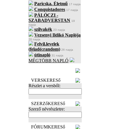
Paricska. Életmű
17 napja
Conquistadores
17 napja
PÁLÓCZI -
SZABADVERSTAN
19
napja
szilvakék
23 napja
Vezsenyi Ildikó Naplója
26 napja
Felvil.levelek
(feladó:random)
26 napja
útinapló
31 napja
MÉGTÖBB NAPLÓ
BECENÉV
LEFOGLALÁSA
VERSKERESő
Részlet a versből:
SZERZőKERESő
Szerző névrészletre:
FÓRUMKERESő