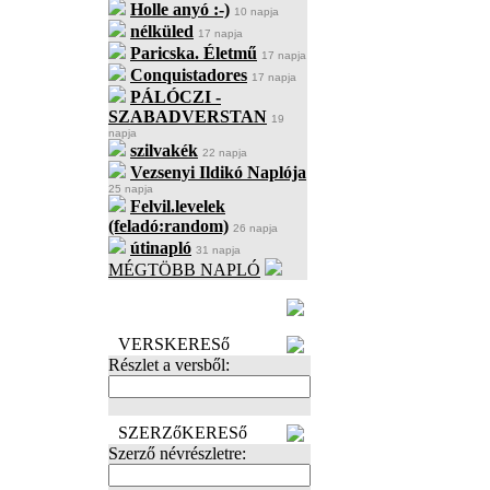
Holle anyó :-)
10 napja
nélküled
17 napja
Paricska. Életmű
17 napja
Conquistadores
17 napja
PÁLÓCZI -
SZABADVERSTAN
19
napja
szilvakék
22 napja
Vezsenyi Ildikó Naplója
25 napja
Felvil.levelek
(feladó:random)
26 napja
útinapló
31 napja
MÉGTÖBB NAPLÓ
BECENÉV
LEFOGLALÁSA
VERSKERESő
Részlet a versből:
SZERZőKERESő
Szerző névrészletre: