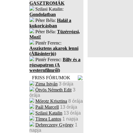
GASZTROMÁK
Szilasi Katalin:
Gondolatban
Péter Béla:
Halál a
kukoricásban
Péter Béla:
Tüzérrózsi,
Mozi!
Pintér Ferenc:
Asszisztens akarok lenni
(Állásinterjú)
Pintér Ferenc:
Billy és a
rózsapatron (A
westernfilmről)
FRISS FÓRUMOK
Zima István
3 órája
Ötvös Németh Edit
3
órája
Mórotz Krisztina
8 órája
Paál Marcell
13 órája
Szilasi Katalin
13 órája
Tímea Lantos
1 napja
Debreczeny György
1
napja