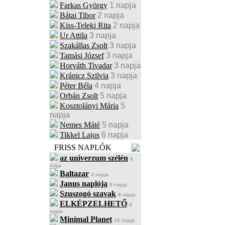
Farkas György
1 napja
Bátai Tibor
2 napja
Kiss-Teleki Rita
2 napja
Ur Attila
3 napja
Szakállas Zsolt
3 napja
Tamási József
3 napja
Horváth Tivadar
3 napja
Kránicz Szilvia
3 napja
Péter Béla
4 napja
Orbán Zsolt
5 napja
Kosztolányi Mária
5
napja
Nemes Máté
5 napja
Tikkel Lajos
6 napja
FRISS NAPLÓK
az univerzum szélén
4
órája
Baltazar
3 napja
Janus naplója
6 napja
Szuszogó szavak
8 napja
ELKÉPZELHETŐ
9
napja
Minimal Planet
10 napja