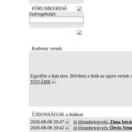
FÓRUMKERESő
Szövegrészlet:
FOTÓK
Kedvenc versek
Egyelőre a lista üres. Bővíteni a listát az egyes versek 
TOVÁBB
ÚJDONSÁGOK a dokkon
2026-08-08 20:47
új fórumbejegyzés:
Zima Istvá
2026-08-08 20:42
új fórumbejegyzés:
Ötvös Ném