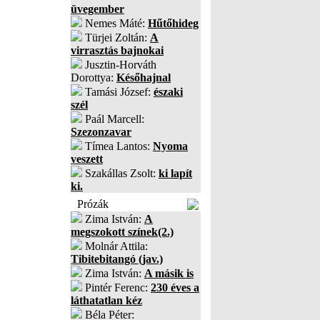
üvegember
Nemes Máté:
Hűtőhideg
Türjei Zoltán:
A
virrasztás bajnokai
Jusztin-Horváth
Dorottya:
Későhajnal
Tamási József:
északi
szél
Paál Marcell:
Szezonzavar
Tímea Lantos:
Nyoma
veszett
Szakállas Zsolt:
ki lapít
ki.
Prózák
Zima István:
A
megszokott színek(2.)
Molnár Attila:
Tibitebitangó (jav.)
Zima István:
A másik is
Pintér Ferenc:
230 éves a
láthatatlan kéz
Béla Péter: