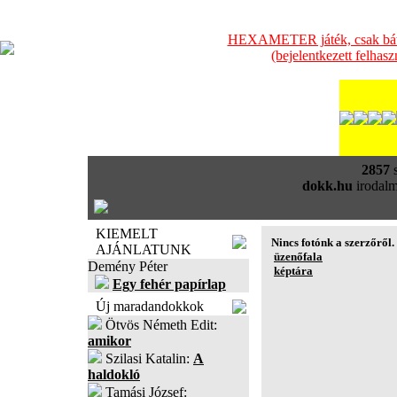
HEXAMETER játék, csak bátra
(bejelentkezett felhas
2857
s
dokk.hu
irodalm
KIEMELT
Nincs fotónk a szerzőről.
AJÁNLATUNK
üzenőfala
Demény Péter
képtára
Egy fehér papírlap
Új maradandokkok
Ötvös Németh Edit:
amikor
Szilasi Katalin:
A
haldokló
Tamási József: