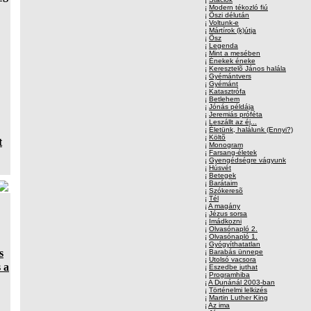
¡
Modern tékozló fiú
¡
Õszi délután
¡
Voltunk-e
¡
Mártírok (k)útja
¡
Õsz
¡
Legenda
¡
Mint a mesében
¡
Énekek éneke
¡
Keresztelõ János halála
¡
Gyémántvers
¡
Gyémánt
¡
Katasztrófa
¡
Betlehem
¡
Jónás példája
¡
Jeremiás próféta
¡
Leszállt az éj...
¡
Életünk, halálunk (Ennyi?)
¡
Költõ
t
¡
Monogram
¡
Farsang-életek
¡
Gyengédségre vágyunk
¡
Húsvét
¡
Betegek
¡
Barátaim
¡
Szókeresõ
¡
Tél
¡
A magány
¡
Jézus sorsa
¡
Imádkozni
¡
Olvasónapló 2.
¡
Olvasónapló 1.
¡
Gyógyíthatatlan
s
¡
Barabás ünnepe
¡
Utolsó vacsora
 a
¡
Eszedbe juthat
¡
Programhiba
¡
A Dunánál 2003-ban
¡
Történelmi lelkizés
¡
Martin Luther King
¡
Az ima