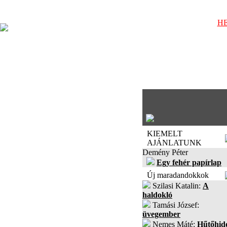
HE
KIEMELT
AJÁNLATUNK
Demény Péter
Egy fehér papírlap
Új maradandokkok
Szilasi Katalin:
A
haldokló
Tamási József:
üvegember
Nemes Máté:
Hűtőhid