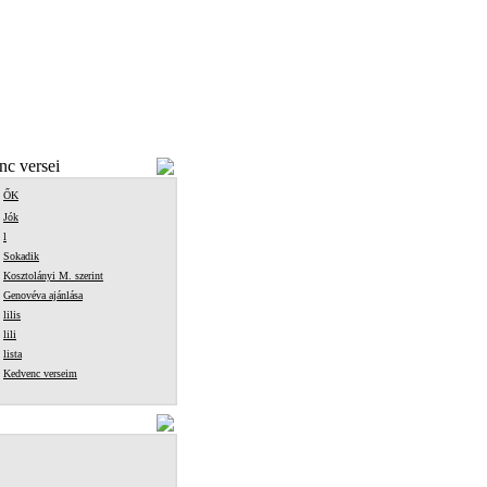
c versei
ŐK
Jók
l
Sokadik
Kosztolányi M. szerint
Genovéva ajánlása
lilis
lili
lista
Kedvenc verseim