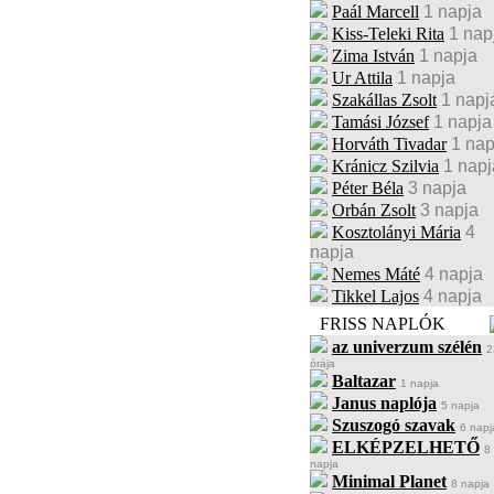
Paál Marcell
1 napja
Kiss-Teleki Rita
1 nap
Zima István
1 napja
Ur Attila
1 napja
Szakállas Zsolt
1 napj
Tamási József
1 napja
Horváth Tivadar
1 nap
Kránicz Szilvia
1 napj
Péter Béla
3 napja
Orbán Zsolt
3 napja
Kosztolányi Mária
4
napja
Nemes Máté
4 napja
Tikkel Lajos
4 napja
FRISS NAPLÓK
az univerzum szélén
2
órája
Baltazar
1 napja
Janus naplója
5 napja
Szuszogó szavak
6 napj
ELKÉPZELHETŐ
8
napja
Minimal Planet
8 napja