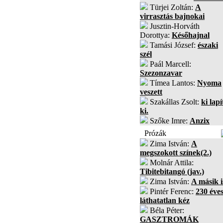
Türjei Zoltán:
A
virrasztás bajnokai
Jusztin-Horváth
Dorottya:
Későhajnal
Tamási József:
északi
szél
Paál Marcell:
Szezonzavar
Tímea Lantos:
Nyoma
veszett
Szakállas Zsolt:
ki lapí
ki.
Szőke Imre:
Anzix
Prózák
Zima István:
A
megszokott színek(2.)
Molnár Attila:
Tibitebitangó (jav.)
Zima István:
A másik i
Pintér Ferenc:
230 éves
láthatatlan kéz
Béla Péter:
GASZTROMÁK