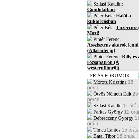
Szilasi Katalin:
Gondolatban
Péter Béla:
Halál a
kukoricásban
Péter Béla:
Tüzérrózsi
Mozi!
Pintér Ferenc:
Asszisztens akarok lenni
(Állásinterjú)
Pintér Ferenc:
Billy és 
rózsapatron (A
westernfilmről)
FRISS FÓRUMOK
Mórotz Krisztina
18
perce
Ötvös Németh Edit
25
perce
Szilasi Katalin
11 óráj
Farkas György
12 órá
Debreczeny György
1
órája
Tímea Lantos
15 óráj
Bátai Tibor
16 órája