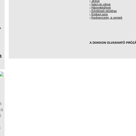
¡
Jézus
¡
Isten-re várva
¡
Háromkirályok
¡
Kérdések kérdése
¡
Emberi sors
¡
Kedvenceim, a versek
,
A DOKKON OLVASHATÓ PRÓZÁ
a
a
ja
5
a