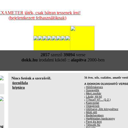
XAMETER játék, csak bátran tessenek írni!
(bejelentkezett felhasználóknak)
2857
szerző
39894
verse
dokk.hu
irodalmi kikötő ::
alapítva
2000-ben
Nincs fotónk a szerzőről.
56 éves, nős, családos, amatőr vers
üzenőfala
A DOKKON OLVASHATÓ VERSE
képtára
¡
Hűtőmágnes
¡
Szereplők
¡
Mert zsoltár
¡
Lázár, jöjj ki!
¡
T?kozl? fi?... (1-2.)
¡
Kapcsolat
¡
Virágének
¡
Utóhang Jób könyvéhez
¡
Múló idõ
¡
Betlehemben
¡
Hajléktalan karácsony
¡
Fent és lent
¡
Tékozló fiú
eg
¡
Stációk