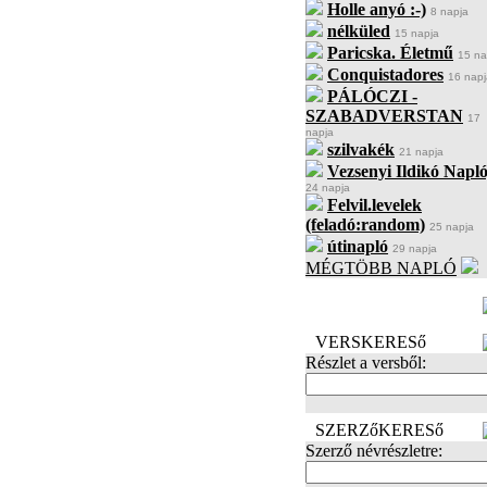
Holle anyó :-)
8 napja
nélküled
15 napja
Paricska. Életmű
15 na
Conquistadores
16 napj
PÁLÓCZI -
SZABADVERSTAN
17
napja
szilvakék
21 napja
Vezsenyi Ildikó Napló
24 napja
Felvil.levelek
(feladó:random)
25 napja
útinapló
29 napja
MÉGTÖBB NAPLÓ
BECENÉV
LEFOGLALÁSA
VERSKERESő
Részlet a versből:
SZERZőKERESő
Szerző névrészletre: