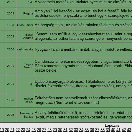
A vegetáció metafizikai távlatot nyer: mint az elmúlás, a 
2002
n.a.
Amolyan "Hol kezdődik az ecset, és hol a festő?" féle k
2003
Regula
és Júlia cselekményszála a történet egyik szereplőjévé 
Az öregség titkai, az elmúlás minden fájdalma és széps
1998
Oros Eszter
"Semmi sem múlik el oly visszahozhatatlanul, mint a reg
Bajtai
2003
András
allegóriák, az otthontalanság szorongó élményének ponto
Nyugati - talán amerikai - minták alapján íródott én-elbe
2006
zathureczky
Camden,az amerikai művészegyetem világát bemutató kön
Jeges
Párhuzamosan egymás mellet elsuhanó életsorsok. Ehhez 
2001
Ferenc
össze belőle
Újabb önsanyargató olvasás. Tökéletesen üres könyv tö
2001
-g-
díszlet (szeretkezések, drogok, agresszivitás), amely elő
Feltehetően nem bestsellernek szánt elbeszéléskötet, az
mellon
1996
collie.
megmutat. (Nem tehet értük semmit.)
A nagy felhördülést keltő, irodalmi értékéről sok vitát 
Mészáros
2005
Balázs
lektűr, mégis retteneteses szórakoztató és igényesen fo
Lapozás:
19
20
21
22
23
24
25
26
27
28
29
30
31
32
33
34
35
36
37
38
39
40
41
42
43