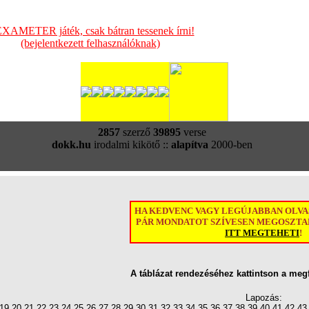
XAMETER játék, csak bátran tessenek írni!
(bejelentkezett felhasználóknak)
2857
szerző
39895
verse
dokk.hu
irodalmi kikötő ::
alapítva
2000-ben
HA KEDVENC VAGY LEGÚJABBAN OLV
PÁR MONDATOT SZÍVESEN MEGOSZTAN
ITT MEGTEHETI
!
A táblázat rendezéséhez kattintson a meg
Lapozás:
19
20
21
22
23
24
25
26
27
28
29
30
31
32
33
34
35
36
37
38
39
40
41
42
43