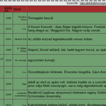
Szerzők: [
a
b
c
d
e
f
g
h
i
j
k
l
m
n
o
p
r
Kiadás
Olvasó
éve
Kovács
Önmagáért beszél
1986
Erna
A frissen Kossuth - díjas Báger legjobb könyve. Fordulat 
2012
n.a.
hang elegye ez. Meggyőző líra. Nagyon szép versek.
Az utóbbi évtized legérdekesebb verses kötete.
2001
Molnár Pál
G. Bálint
Alapmű József attiláról, bár, hadd tegyem hozzá, az új
ó
1988
Péter
LÓ
egyszerűen kurvajó.
2018
mr. orange
Összebbújások története. Élvezetes biográfia. Gács Anna 
2012
n.a.
ebből az első az apám volt. különös kaddis ez a szerzőtő
2008
viga
piros sálja fölött mosolyogni. van-e még elgondolnivaló 
Rendkívül izgalmas oknyomozó történelmi regény Gellért 
charlotte
2005
sometimes
Színvonalas olvasmány.
Kulturtörténeti háttere kitűnő, vérbeli krimi, díszletgaz
2012
n.a.