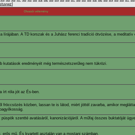
s
t
u
v
w
z
]
Olvasói vélemény
a lírájában. A TD korszak és a Juhász ferenci tradíció ötvözése, a meditatív 
abb kutatások eredményét még természetszerűleg nem tükrözi.
írt róla jót az És-ben.
l fröccsözés közben, lassan te is látod, miért jöttél zavarba, amikor meglátt
apagyilkosság.
püspök szentté avatásáról, kanonizációjáról. A műfaj összes buktatóját ügyes
dag, erős mű. És kvartett asztalán van a mostani számban.