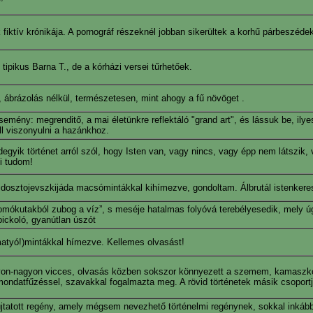
iktív krónikája. A pornográf részeknél jobban sikerültek a korhű párbeszédek
 tipikus Barna T., de a kórházi versei tűrhetőek.
a, ábrázolás nélkül, természetesen, mint ahogy a fű növöget .
mény: megrenditő, a mai életünkre reflektáló "grand art", és lássuk be, ilye
ll viszonyulni a hazánkhoz.
ndegyik történet arról szól, hogy Isten van, vagy nincs, vagy épp nem látszik, 
i tudom!
ó dosztojevszkijáda macsómintákkal kihímezve, gondoltam. Álbrutál istenkere
yomókutakból zubog a víz”, s meséje hatalmas folyóvá terebélyesedik, mely ú
bickoló, gyanútlan úszót
atyó!)mintákkal hímezve. Kellemes olvasást!
gyon-nagyon vicces, olvasás közben sokszor könnyezett a szemem, kamaszkor
" mondatfűzéssel, szavakkal fogalmazta meg. A rövid történetek másik csoport
újtatott regény, amely mégsem nevezhető történelmi regénynek, sokkal inkáb