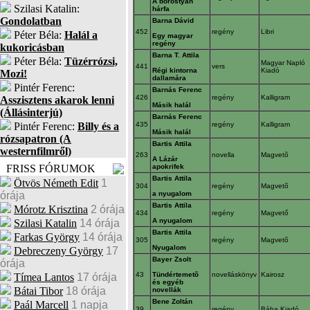
A borostyán
Szilasi Katalin:
hárfa
Gondolatban
Barna Dávid
452
regény
Libri
Péter Béla:
Halál a
Egy magyar
regény
kukoricásban
Barna T. Attila
Péter Béla:
Tüzérrózsi,
Magyar Napló
441
vers
Régi kintorna
Kiadó
Mozi!
dallamára
Pintér Ferenc:
Barnás Ferenc
426
regény
Kalligram
Asszisztens akarok lenni
Másik halál
(Állásinterjú)
Barnás Ferenc
Pintér Ferenc:
Billy és a
435
regény
Kalligram
Másik halál
rózsapatron (A
Bartis Attila
westernfilmről)
263
novella
Magvetõ
A Lázár
FRISS FÓRUMOK
apokrifek
Bartis Attila
Ötvös Németh Edit
1
304
regény
Magvetõ
órája
a nyugalom
Bartis Attila
Mórotz Krisztina
2 órája
434
regény
Magvető
A nyugalom
Szilasi Katalin
14 órája
Bartis Attila
Farkas György
14 órája
305
regény
Magvetõ
Nyugalom
Debreczeny György
17
Bayer Zsolt
órája
43
Tündértemetõ
novelláskönyv
Kairosz
Tímea Lantos
17 órája
és egyéb
Bátai Tibor
18 órája
novellák
Bene Zoltán
Paál Marcell
1 napja
39
regény
Bába Kiadó