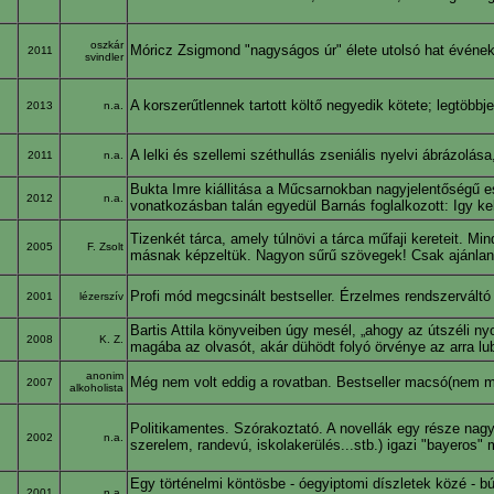
oszkár
Móricz Zsigmond "nagyságos úr" élete utolsó hat évének f
2011
svindler
A korszerűtlennek tartott költő negyedik kötete; legtöbbje
2013
n.a.
A lelki és szellemi széthullás zseniális nyelvi ábrázolás
2011
n.a.
Bukta Imre kiállitása a Műcsarnokban nagyjelentőségű ese
2012
n.a.
vonatkozásban talán egyedül Barnás foglalkozott: Igy ke
Tizenkét tárca, amely túlnövi a tárca műfaji kereteit. Mi
2005
F. Zsolt
másnak képzeltük. Nagyon sűrű szövegek! Csak ajánlan
Profi mód megcsinált bestseller. Érzelmes rendszervált
2001
lézerszív
Bartis Attila könyveiben úgy mesél, „ahogy az útszéli n
2008
K. Z.
magába az olvasót, akár dühödt folyó örvénye az arra lu
anonim
Még nem volt eddig a rovatban. Bestseller macsó(nem m
2007
alkoholista
Politikamentes. Szórakoztató. A novellák egy része na
2002
n.a.
szerelem, randevú, iskolakerülés...stb.) igazi "bayeros
Egy történelmi köntösbe - óegyiptomi díszletek közé - b
2001
n.a.