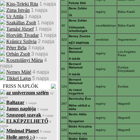
Kiss-Teleki Rita
1 napja
Fekete föld
Bene Zoltán
Zima István
1 napja
212
regény
Bába Kiadó
Út
Ur Attila
1 napja
Bene Zoltán
Szakállas Zsolt
1 napja
40
novelláskönyv
Bába Kiadó
Változatok,
Tamási József
1 napja
lehetõségek
Horváth Tivadar
1 napja
Beney Zsuzsa
323
verskötet
Argumentum
Kránicz Szilvia
2 napja
KÉT PARTON
Péter Béla
3 napja
Bernard
Malamud
Los Angeles
Orbán Zsolt
3 napja
94
regény
Press
A lakók
Kosztolányi Mária
4
Bernard
napja
Malamud
Európa
95
regény
Könyvkiadó
Nemes Máté
4 napja
A lakók
Tikkel Lajos
5 napja
Bernard
Malamud
FRISS NAPLÓK
124
regény
Európa
Az isteni
az univerzum szélén
42
kegyelem
perce
Berniczky Éva
Baltazar
1 napja
297
regény
Magvetõ
Méhe nélkül a
Janus naplója
bába
5 napja
Szuszogó szavak
Bertis Attila
6 napja
306
regény
Magvetõ
ELKÉPZELHETŐ
Nyugalom
8
napja
Bódis Krisztina
Minimal Planet
120
regény
Magvetõ
8 napja
Kemény vaj
Holle anyó :-)
9 napja
Bodor Ádám