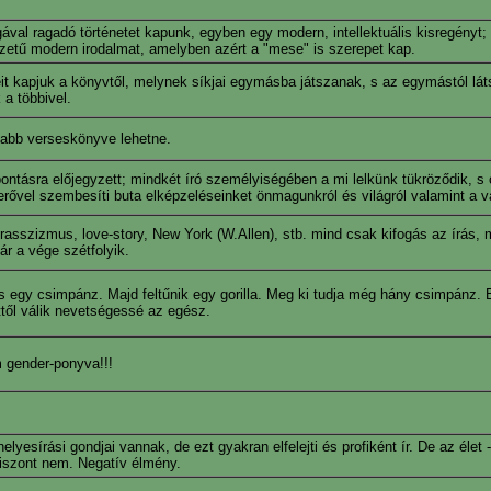
ával ragadó történetet kapunk, egyben egy modern, intellektuális kisregényt;
ezetű modern irodalmat, amelyben azért a "mese" is szerepet kap.
it kapjuk a könyvtől, melynek síkjai egymásba játszanak, s az egymástól láts
 a többivel.
sabb verseskönyve lehetne.
bontásra előjegyzett; mindkét író személyiségében a mi lelkünk tükröződik, s 
erővel szembesíti buta elképzeléseinket önmagunkról és világról valamint a v
rasszizmus, love-story, New York (W.Allen), stb. mind csak kifogás az írás, 
r a vége szétfolyik.
egy csimpánz. Majd feltűnik egy gorilla. Meg ki tudja még hány csimpánz. B
ettől válik nevetségessé az egész.
 gender-ponyva!!!
elyesírási gondjai vannak, de ezt gyakran elfelejti és profiként ír. De az élet
viszont nem. Negatív élmény.