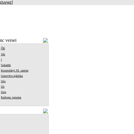
s
t
u
v
w
z
]
c versei
ŐK
Jók
l
Sokadik
Kosztolányi M. szerint
Genovéva ajánlása
lilis
lili
lista
Kedvenc verseim