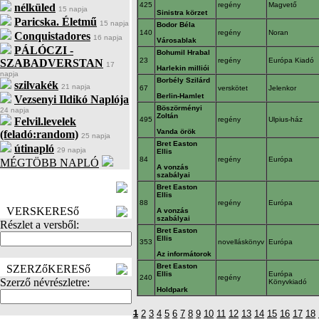
425
regény
Magvető
nélküled
15 napja
Sinistra körzet
Paricska. Életmű
15 napja
Bodor Béla
140
regény
Noran
Conquistadores
16 napja
Városablak
PÁLÓCZI -
Bohumil Hrabal
23
regény
Európa Kiadó
SZABADVERSTAN
17
Harlekin milliói
napja
Borbély Szilárd
szilvakék
21 napja
67
verskötet
Jelenkor
Berlin-Hamlet
Vezsenyi Ildikó Naplója
Böszörményi
24 napja
Zoltán
Felvil.levelek
495
regény
Ulpius-ház
Vanda örök
(feladó:random)
25 napja
Bret Easton
útinapló
29 napja
Ellis
84
regény
Európa
MÉGTÖBB NAPLÓ
A vonzás
szabályai
BECENÉV
Bret Easton
LEFOGLALÁSA
Ellis
88
regény
Európa
VERSKERESő
A vonzás
szabályai
Részlet a versből:
Bret Easton
Ellis
353
novelláskönyv
Európa
Az informátorok
Bret Easton
SZERZőKERESő
Ellis
Európa
240
regény
Szerző névrészletre:
Könyvkiadó
Holdpark
1
2
3
4
5
6
7
8
9
10
11
12
13
14
15
16
17
18