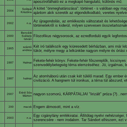
aposztrofálható ez a megkapó hangulatú, különös mű.
A kötet "önmeghatározása": történet - s valóban egy mag
Szélpál
2004
Krisztina
ajánlom akik szeretik az elgondolkodtató, veretes nyelv
Az újragondolás, az emlékezés változatait és lehetősége
2002
n.a.
történetekről is kiderül, milyen szervesen összetartoznak
Bencédi
Filozofikus négysorosok, az ezredforduló egyik legfonto
2000
Székely
István
Két író találkozik egy kiüresedett bérházban, ami már le
szántó
1965
andrea
tükör, mélyre megy a lelkünkbe nagyon mélyre és óriási 
Fekete-fehér könyv. Fekete-fehér főszereplők, kicsinyes 
1987
Halmai
szenvedélybetegség téma elemzéséhez. Jó, izgalmas, bá
Az atomháború után csak két túlélő marad. Egy ember és 
1987
halmai
civilizáció. A hangnem túl ironikus, a téma túl abszurd, 
Etédi Sós
nagyon szomorú, KÁRPÁTALJAI "lirizált" próza (?)...nem
2007
Márton
Engem átmosott, mint a víz.
200
macsk
Egy cigánylány emlékiratai. Állítólag nyelvi nehézségei, h
2003
n.a.
szerencsére - nem irodalom. Tar Sándort elhiszem, ezt 