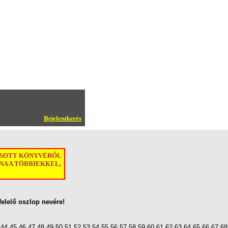
Bejelentkezés
ASOTT KÖNYVÉRŐL
A A TÖBBIEKKEL,
felelő oszlop nevére!
44
45
46
47
48
49
50
51
52
53
54
55
56
57
58
59
60
61
62
63
64
65
66
67
68