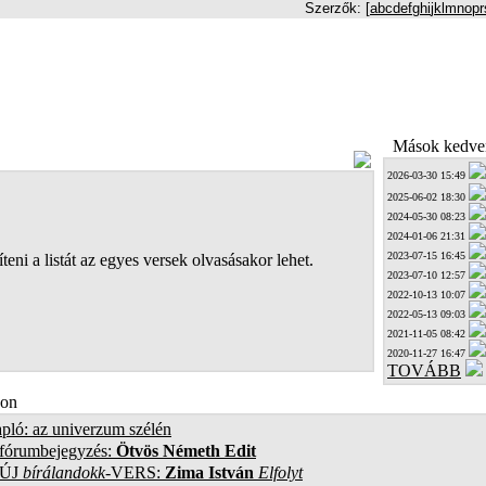
Szerzők: [
a
b
c
d
e
f
g
h
i
j
k
l
m
n
o
p
r
Mások kedven
2026-03-30 15:49
2025-06-02 18:30
2024-05-30 08:23
2024-01-06 21:31
2023-07-15 16:45
teni a listát az egyes versek olvasásakor lehet.
2023-07-10 12:57
2022-10-13 10:07
2022-05-13 09:03
2021-11-05 08:42
2020-11-27 16:47
TOVÁBB
on
pló: az univerzum szélén
 fórumbejegyzés:
Ötvös Németh Edit
ÚJ
bírálandokk
-VERS:
Zima István
Elfolyt