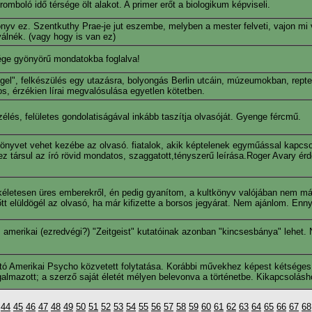
romboló idő térsége ölt alakot. A primer erőt a biologikum képviseli.
önyv ez. Szentkuthy Prae-je jut eszembe, melyben a mester felveti, vajon mi
válnék. (vagy hogy is van ez)
ége gyönyörű mondatokba foglalva!
gel", felkészülés egy utazásra, bolyongás Berlin utcáin, múzeumokban, repte
s, érzékien lírai megvalósulása egyetlen kötetben.
szélés, felületes gondolatiságával inkább taszítja olvasóját. Gyenge fércmű.
yvet vehet kezébe az olvasó. fiatalok, akik képtelenek egyműással kapcsol
társul az író rövid mondatos, szaggatott,tényszerű leírása.Roger Avary érde
kéletesen üres emberekről, én pedig gyanítom, a kultkönyv valójában nem m
tt elüldögél az olvasó, ha már kifizette a borsos jegyárat. Nem ajánlom. Enny
 amerikai (ezredvégi?) "Zeitgeist" kutatóinak azonban "kincsesbánya" lehet. 
indító Amerikai Psycho közvetett folytatása. Korábbi művekhez képest kétsége
galmazott; a szerző saját életét mélyen belevonva a történetbe. Kikapcsolás
44
45
46
47
48
49
50
51
52
53
54
55
56
57
58
59
60
61
62
63
64
65
66
67
68