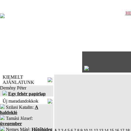
HE
KIEMELT
AJÁNLATUNK
Demény Péter
Egy fehér papírlap
Új maradandokkok
Szilasi Katalin:
A
haldokló
Tamási József:
üvegember
Nemes Máté:
Hűtőhideg
1
2
3
4
5
6
7
8
9
10
11
12
13
14
15
16
17
18