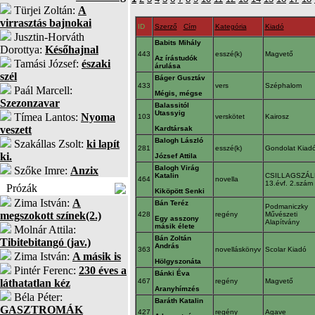
Türjei Zoltán:
A
virrasztás bajnokai
ID
Szerző
Cím
Kategória
Kiadó
Jusztin-Horváth
Babits Mihály
Dorottya:
Későhajnal
443
esszé(k)
Magvető
Az írástudók
Tamási József:
északi
árulása
szél
Báger Gusztáv
433
vers
Széphalom
Paál Marcell:
Mégis, mégse
Szezonzavar
Balassitól
Utassyig
Tímea Lantos:
Nyoma
103
verskötet
Kairosz
veszett
Kardtársak
Balogh László
Szakállas Zsolt:
ki lapít
281
esszé(k)
Gondolat Kiad
ki.
József Attila
Balogh Virág
Szőke Imre:
Anzix
Katalin
CSILLAGSZÁL
464
novella
13.évf. 2.szám
Prózák
Kiköpött Senki
Zima István:
A
Bán Teréz
Podmaniczky
megszokott színek(2.)
428
regény
Művészeti
Egy asszony
Alapítvány
másik élete
Molnár Attila:
Bán Zoltán
Tibitebitangó (jav.)
András
363
novelláskönyv
Scolar Kiadó
Zima István:
A másik is
Hölgyszonáta
Pintér Ferenc:
230 éves a
Bánki Éva
láthatatlan kéz
467
regény
Magvető
Aranyhímzés
Béla Péter:
Baráth Katalin
GASZTROMÁK
427
regény
Agave