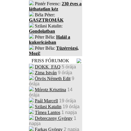
Pintér Ferenc:
230 éves a
láthatatlan kéz
Béla Péter:
GASZTROMÁK
Szilasi Katalin:
Gondolatban
Péter Béla:
Halál a
kukoricásban
Péter Béla:
Tüzérrózsi,
Mozi!
FRISS FÓRUMOK
DOKK_FAQ
5 órája
Zima István
9 órája
Ötvös Németh Edit
9
órája
Mórotz Krisztina
14
órája
Paál Marcell
19 órája
Szilasi Katalin
19 órája
Tímea Lantos
1 napja
Debreczeny György
1
napja
Farkas György
2 napja