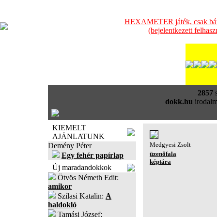
HEXAMETER játék, csak bátra
(bejelentkezett felhas
2857
s
dokk.hu
irodalm
KIEMELT
AJÁNLATUNK
Medgyesi Zsolt
Demény Péter
üzenőfala
Egy fehér papírlap
képtára
Új maradandokkok
Ötvös Németh Edit:
amikor
Szilasi Katalin:
A
haldokló
Tamási József: