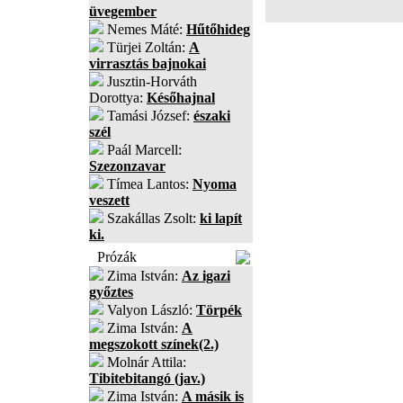
üvegember
Nemes Máté:
Hűtőhideg
Türjei Zoltán:
A
virrasztás bajnokai
Jusztin-Horváth
Dorottya:
Későhajnal
Tamási József:
északi
szél
Paál Marcell:
Szezonzavar
Tímea Lantos:
Nyoma
veszett
Szakállas Zsolt:
ki lapít
ki.
Prózák
Zima István:
Az igazi
győztes
Valyon László:
Törpék
Zima István:
A
megszokott színek(2.)
Molnár Attila:
Tibitebitangó (jav.)
Zima István:
A másik is