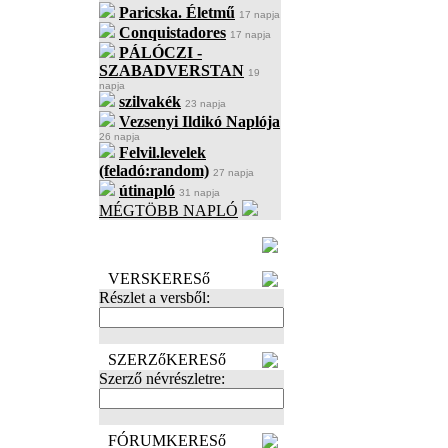
Paricska. Életmű
17 napja
Conquistadores
17 napja
PÁLÓCZI -
SZABADVERSTAN
19
napja
szilvakék
23 napja
Vezsenyi Ildikó Naplója
26 napja
Felvil.levelek
(feladó:random)
27 napja
útinapló
31 napja
MÉGTÖBB NAPLÓ
BECENÉV
LEFOGLALÁSA
VERSKERESő
Részlet a versből:
SZERZőKERESő
Szerző névrészletre:
FÓRUMKERESő