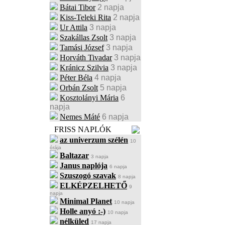
Bátai Tibor
2 napja
Kiss-Teleki Rita
2 napja
Ur Attila
3 napja
Szakállas Zsolt
3 napja
Tamási József
3 napja
Horváth Tivadar
3 napja
Kránicz Szilvia
3 napja
Péter Béla
4 napja
Orbán Zsolt
5 napja
Kosztolányi Mária
6
napja
Nemes Máté
6 napja
FRISS NAPLÓK
az univerzum szélén
10
órája
Baltazar
3 napja
Janus naplója
6 napja
Szuszogó szavak
8 napja
ELKÉPZELHETŐ
9
napja
Minimal Planet
10 napja
Holle anyó :-)
10 napja
nélküled
17 napja