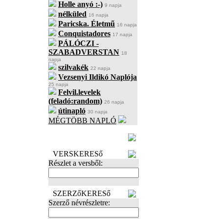
Holle anyó :-)
9 napja
nélküled
16 napja
Paricska. Életmű
16 napja
Conquistadores
17 napja
PÁLÓCZI -
SZABADVERSTAN
18
napja
szilvakék
22 napja
Vezsenyi Ildikó Naplója
25 napja
Felvil.levelek
(feladó:random)
26 napja
útinapló
30 napja
MÉGTÖBB NAPLÓ
BECENÉV
LEFOGLALÁSA
VERSKERESő
Részlet a versből:
SZERZőKERESő
Szerző névrészletre: