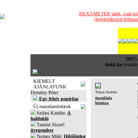
HEXAMETER játék, csak bátra
(bejelentkezett felhas
2857
s
dokk.hu
irodalm
KIEMELT
AJÁNLATUNK
Tokai András
Demény Péter
üzenőfala
Egy fehér papírlap
képtára
Új maradandokkok
Szilasi Katalin:
A
haldokló
Tamási József:
üvegember
Nemes Máté:
Hűtőhideg