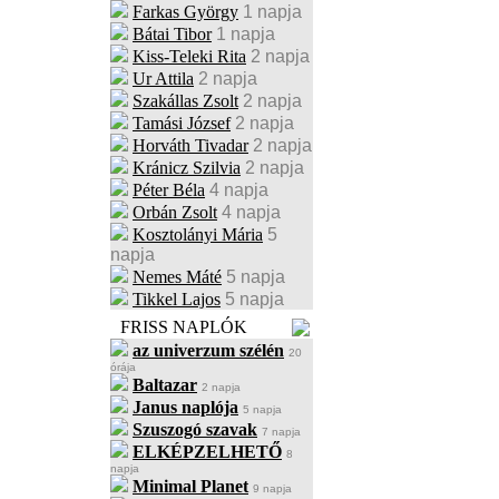
Farkas György
1 napja
Bátai Tibor
1 napja
Kiss-Teleki Rita
2 napja
Ur Attila
2 napja
Szakállas Zsolt
2 napja
Tamási József
2 napja
Horváth Tivadar
2 napja
Kránicz Szilvia
2 napja
Péter Béla
4 napja
Orbán Zsolt
4 napja
Kosztolányi Mária
5
napja
Nemes Máté
5 napja
Tikkel Lajos
5 napja
FRISS NAPLÓK
az univerzum szélén
20
órája
Baltazar
2 napja
Janus naplója
5 napja
Szuszogó szavak
7 napja
ELKÉPZELHETŐ
8
napja
Minimal Planet
9 napja