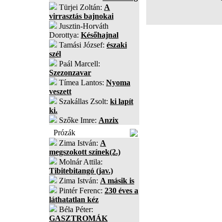
Türjei Zoltán:
A
virrasztás bajnokai
Jusztin-Horváth
Dorottya:
Későhajnal
Tamási József:
északi
szél
Paál Marcell:
Szezonzavar
Tímea Lantos:
Nyoma
veszett
Szakállas Zsolt:
ki lapít
ki.
Szőke Imre:
Anzix
Prózák
Zima István:
A
megszokott színek(2.)
Molnár Attila:
Tibitebitangó (jav.)
Zima István:
A másik is
Pintér Ferenc:
230 éves a
láthatatlan kéz
Béla Péter:
GASZTROMÁK