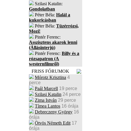
Szilasi Katalin:
Gondolatban
Péter Béla:
Halál a
kukoricásban
Péter Béla:
Tüzérrózsi,
Mozi!
Pintér Ferenc:
Asszisztens akarok lenni
(Állásinterjú)
Pintér Ferenc:
Billy és a
rózsapatron (A
westernfilmről)
FRISS FÓRUMOK
Mórotz Krisztina
4
perce
Paál Marcell
19 perce
Szilasi Katalin
24 perce
Zima István
29 perce
Tímea Lantos
16 órája
Debreczeny György
16
órája
Ötvös Németh Edit
17
órája